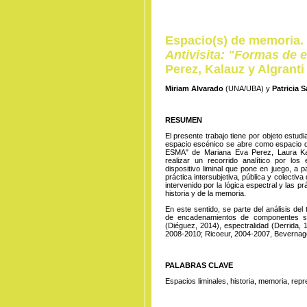
Espacio(s) de memoria. 
Antivisita: "Formas de e
Perez, Kalauz y Algranti
Miriam Alvarado
(UNA/UBA) y
Patricia 
RESUMEN
El presente trabajo tiene por objeto estudi
espacio escénico se abre como espacio de 
ESMA" de Mariana Eva Perez, Laura Kal
realizar un recorrido analítico por lo
dispositivo liminal que pone en juego, a pa
práctica intersubjetiva, pública y colectiva
intervenido por la lógica espectral y las pr
historia y de la memoria.
En este sentido, se parte del análisis de
de encadenamientos de componentes sign
(Diéguez, 2014), espectralidad (Derrida,
2008-2010; Ricoeur, 2004-2007, Bevernag
PALABRAS CLAVE
Espacios liminales, historia, memoria, repr