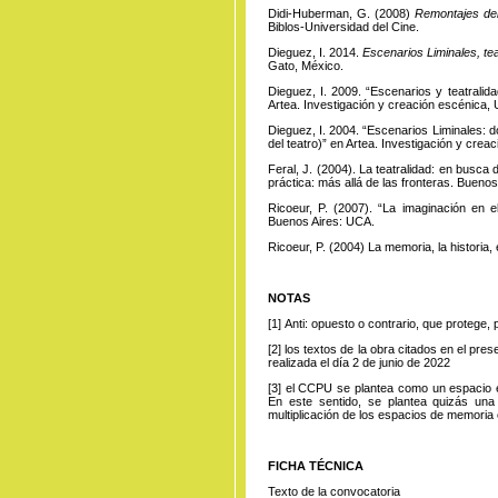
Didi-Huberman, G. (2008)
Remontajes del 
Biblos-Universidad del Cine.
Dieguez, I. 2014.
Escenarios Liminales, tea
Gato, México.
Dieguez, I. 2009. “Escenarios y teatralida
Artea. Investigación y creación escénica, 
Dieguez, I. 2004. “Escenarios Liminales: 
del teatro)” en Artea. Investigación y cre
Feral, J. (2004). La teatralidad: en busca d
práctica: más allá de las fronteras. Buenos
Ricoeur, P. (2007). “La imaginación en 
Buenos Aires: UCA.
Ricoeur, P. (2004) La memoria, la historia,
NOTAS
[1]
Anti:
opuesto o
contrario, que protege, 
[2]
los
textos de
la obra citados en el pres
realizada el día 2 de junio de 2022
[3]
el CCPU
se plantea
como un espacio e
En este sentido, se plantea quizás una
multiplicación de los espacios de memoria 
FICHA TÉCNICA
Texto de la convocatoria