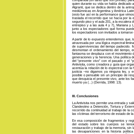
quien durante su vida se había dedicado a 
Algranti, que se dedica dentro de la antro
mediúmnicas en Argentina y América Latin
(esto fue así en la performance que vimos
traslada el recorrido que se hacía por la e
segundo piso y el aula 201, a la escalera
entrepiso y a las aula 4 y 7), Mariana y 
junto a los espectadores qué forma puede
los espectadores son invitados a tomarse d
A partir de lo expuesto entendemos que, la
atravesada por una lógica espectral-limin
de supervivencias del tiempo padecido. 
desmontan el ordenamiento del tiempo, em
fantasma se desplaza con el movimiento de
generaciones y la herencia. Una política
del “presente vivo” con el pasado y el “p
Antivisita, como creadora y guía que organi
acentúa la relación de lo espectral con l
justicia –no digamos ya ninguna ley, y
posible o pensable sin un principio de res
que desquicia el presente vivo, ante los 
muerto ya (...) (Derrida, 1998: 13).
III. Conclusiones
La Antivisita nos permite una entrada y sa
Clandestino a Detención, Tortura y Exter
recorrido da continuidad al trabajo de la
las víctimas del terrorismo de estado de la 
En esa composición de fragmentos y regist
del estado sobre los cuerpos se tensi
restauración y trabajo de la memoria, sin 
las desapariciones en la historia polít