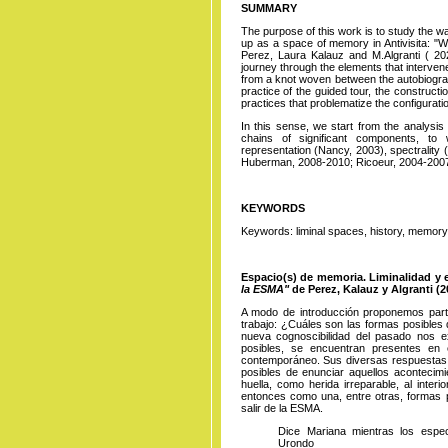
SUMMARY
The purpose of this work is to study the w
up as a space of memory in Antivisita: "
Perez, Laura Kalauz and M.Algranti ( 202
journey through the elements that intervene 
from a knot woven between the autobiograph
practice of the guided tour, the constructi
practices that problematize the configurat
In this sense, we start from the analysis
chains of significant components, to 
representation (Nancy, 2003), spectrality
Huberman, 2008-2010; Ricoeur, 2004-2007
KEYWORDS
Keywords: liminal spaces, history, memory,
Espacio(s) de memoria. Liminalidad y
la ESMA"
de Perez, Kalauz y Algranti (2
A modo de introducción proponemos parti
trabajo: ¿Cuáles son las formas posible
nueva cognoscibilidad del pasado nos e
posibles, se encuentran presentes en el
contemporáneo. Sus diversas respuestas 
posibles de enunciar aquellos aconteci
huella, como herida irreparable, al interi
entonces como una, entre otras, formas p
salir de la ESMA.
Dice Mariana mientras los espec
Urondo