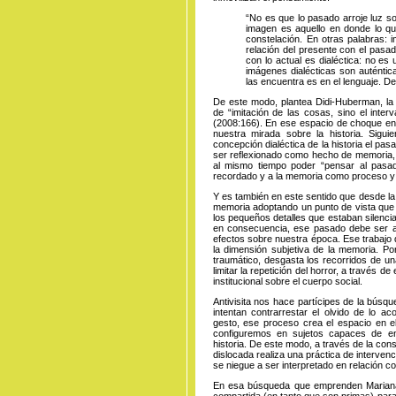
“No es que lo pasado arroje luz so
imagen es aquello en donde lo q
constelación. En otras palabras: 
relación del presente con el pasad
con lo actual es dialéctica: no es 
imágenes dialécticas son auténtic
las encuentra es en el lenguaje. De
De este modo, plantea Didi-Huberman, l
de “imitación de las cosas, sino el interv
(2008:166). En ese espacio de choque en
nuestra mirada sobre la historia. Sigu
concepción dialéctica de la historia el pa
ser reflexionado como hecho de memoria, 
al mismo tiempo poder “pensar al pas
recordado y a la memoria como proceso y
Y es también en este sentido que desde la 
memoria adoptando un punto de vista que re
los pequeños detalles que estaban silenci
en consecuencia, ese pasado debe ser a
efectos sobre nuestra época. Ese trabajo 
la dimensión subjetiva de la memoria. Por 
traumático, desgasta los recorridos de un
limitar la repetición del horror, a través d
institucional sobre el cuerpo social.
Antivisita nos hace partícipes de la búsqu
intentan contrarrestar el olvido de lo 
gesto, ese proceso crea el espacio en el 
configuremos en sujetos capaces de en
historia. De este modo, a través de la co
dislocada realiza una práctica de interven
se niegue a ser interpretado en relación c
En esa búsqueda que emprenden Mariana y 
compartida (en tanto que son primas) para