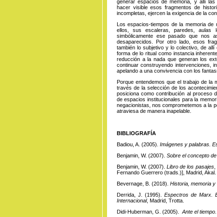
generar espacios de memoria, y allí las 
hacer visible esos fragmentos de histor
incompletas, ejercen la exigencia de la co
Los espacios-tiempos de la memoria de 
ellos, sus escaleras, paredes, aulas 
simbólicamente ese pasado que nos a
desaparecidos. Por otro lado, esos fr
también lo subjetivo y lo colectivo, de al
forma de lo ritual como instancia inheren
reducción a la nada que generan los ex
continuar construyendo intervenciones, i
apelando a una convivencia con los fantasm
Porque entendemos que el trabajo de la m
través de la selección de los acontecimie
posiciona como contribución al proceso de
de espacios institucionales para la memori
negacionistas, nos comprometemos a la pe
atraviesa de manera inapelable.
BIBLIOGRAFÍA
Badiou, A. (2005).
Imágenes y palabras. Esc
Benjamin, W. (2007).
Sobre el concepto de 
Benjamin, W. (2007).
Libro de los pasajes
,
Fernando Guerrero (trads.)], Madrid, Akal.
Bevernage, B. (2018).
Historia, memoria y v
Derrida, J. (1995).
Espectros de Marx. E
Internacional
, Madrid, Trotta.
Didi-Huberman, G. (2005).
Ante el tiempo