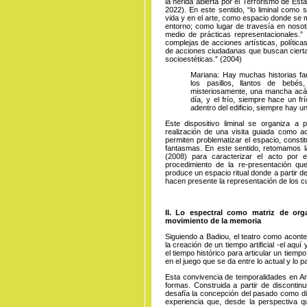
la herida abierta por el Terrorismo de Es
2022). En este sentido, “lo liminal como
vida y en el arte, como espacio donde se m
entorno; como lugar de travesía en nosot
medio de prácticas representacionales.” 
complejas de acciones artísticas, polític
de acciones ciudadanas que buscan cierta
socioestéticas.” (2004)
Mariana: Hay muchas historias fan
los pasillos, llantos de bebé
misteriosamente, una mancha acá 
día, y el frío, siempre hace un fr
adentro del edificio, siempre hay un
Este dispositivo liminal se organiza a 
realización de una visita guiada como act
permiten problematizar el espacio, consti
fantasmas. En este sentido, retomamos l
(2008) para caracterizar el acto por
procedimiento de la re-presentación qu
produce un espacio ritual donde a partir d
hacen presente la representación de los 
II. Lo espectral como matriz de org
movimiento de la memoria
Siguiendo a Badiou, el teatro como aconte
la creación de un tiempo artificial -el aquí
el tiempo histórico para articular un tiem
en el juego que se da entre lo actual y lo p
Esta convivencia de temporalidades en Ant
formas. Construida a partir de discontin
desafía la concepción del pasado como di
experiencia que, desde la perspectiva q