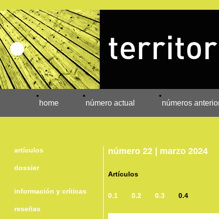
•
•
•
home
número actual
números anterio
artículos
número 22 | marzo 2024
dossier
Artículos
información y críticas
0.1
0.2
0.3
0.4
reseñas