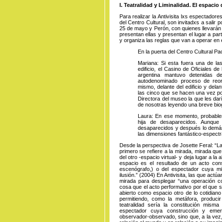
I. Teatralidad y Liminalidad. El espac
Para realizar la Antivisita lxs espectado
del Centro Cultural, son invitadxs a salir p
25 de mayo y Perón, con quienes llevarán 
presentan ellas y presentan el lugar a par
y organiza las reglas que van a operar en
En la puerta del Centro Cultural P
Mariana: Si esta fuera una de la
edificio, el Casino de Oficiales 
argentina mantuvo detenidas 
autodenominado proceso de reorg
mismo, delante del edificio y delan
las cinco que se hacen una vez por
Directora del museo la que les dar
de nosotras leyendo una breve biog
Laura: En ese momento, probablem
hija de desaparecidos. Aunque
desaparecidos y después lo demás
las dimensiones fantástico-espectra
Desde la perspectiva de Josette Feral: “L
primero se refiere a la mirada, mirada qu
del otro -espacio virtual- y deja lugar a la 
espacio es el resultado de un acto consc
escenógrafo,) o del espectador cuya mi
ilusión.” (2004) En Antivisita, las que actú
mirada para desplegar “una operación co
cosa que el acto performativo por el que se
abierto como espacio otro de lo cotidiano
permitiendo, como la metáfora, producir
teatralidad sería la constitución mism
espectador cuya construcción y eme
observador-observado, sino que, a la vez,