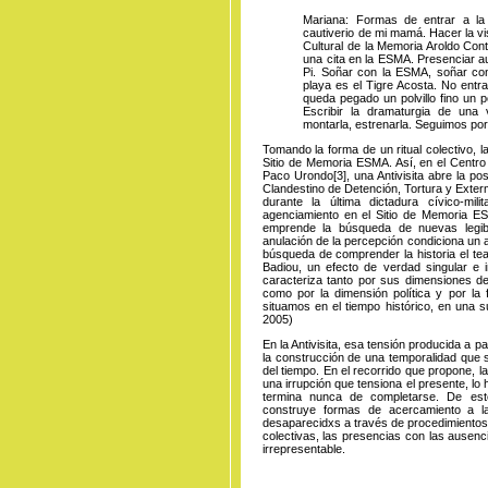
Mariana: Formas de entrar a l
cautiverio de mi mamá. Hacer la vi
Cultural de la Memoria Aroldo Conti
una cita en la ESMA. Presenciar 
Pi. Soñar con la ESMA, soñar con 
playa es el Tigre Acosta. No entr
queda pegado un polvillo fino un p
Escribir la dramaturgia de una v
montarla, estrenarla. Seguimos po
Tomando la forma de un ritual colectivo, 
Sitio de Memoria ESMA. Así, en el Centro 
Paco Urondo
[3]
,
una Antivisita
abre la pos
Clandestino de Detención, Tortura y Exter
durante la última dictadura cívico-mi
agenciamiento en el Sitio de Memoria ESM
emprende la búsqueda de nuevas legibil
anulación de la percepción condiciona un 
búsqueda de comprender la historia el tea
Badiou, un efecto de verdad singular e i
caracteriza tanto por sus dimensiones de
como por la dimensión política y por la f
situamos en el tiempo histórico, en una su
2005)
En la Antivisita, esa tensión producida a pa
la construcción de una temporalidad que s
del tiempo. En el recorrido que propone, l
una irrupción que tensiona el presente, l
termina nunca de completarse. De este
construye formas de acercamiento a la
desaparecidxs a través de procedimientos d
colectivas, las presencias con las ausenci
irrepresentable.