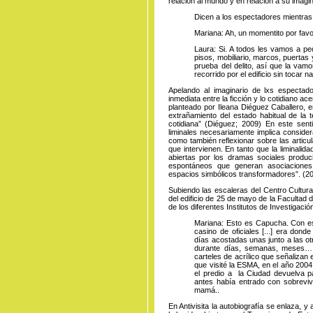
relación al mundo y en relación a su imagin
Dicen a los espectadores mientras
Mariana: Ah, un momentito por favor
Laura: Si. A todos les vamos a pe
pisos, mobiliario, marcos, puertas
prueba del delito, así que la vam
recorrido por el edificio sin tocar
Apelando al imaginario de lxs espectado
inmediata entre la ficción y lo cotidiano ac
planteado por Ileana Diéguez Caballero, 
extrañamiento del estado habitual de la t
cotidiana” (Diéguez; 2009) En este senti
liminales necesariamente implica consider
como también reflexionar sobre las articu
que intervienen. En tanto que la liminalida
abiertas por los dramas sociales produc
espontáneos que generan asociaciones
espacios simbólicos transformadores”. (2
Subiendo las escaleras del Centro Cultura
del edificio de 25 de mayo de la Facultad
de los diferentes Institutos de Investigació
Mariana: Esto es Capucha. Con este
casino de oficiales [...] era do
días acostadas unas junto a las o
durante días, semanas, meses…
carteles de acrílico que señalizan 
que visité la ESMA, en el año 200
el predio a la Ciudad devuelva 
antes había entrado con sobreviv
mamá..
En Antivisita la autobiografía se enlaza, y 