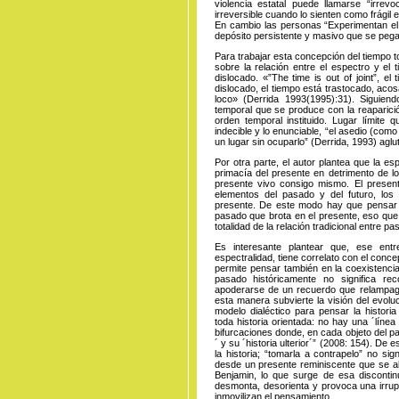
violencia estatal puede llamarse “irre
irreversible cuando lo sienten como frágil 
En cambio las personas “Experimentan e
depósito persistente y masivo que se pega
Para trabajar esta concepción del tiempo 
sobre la relación entre el espectro y el 
dislocado. «”The time is out of joint”, e
dislocado, el tiempo está trastocado, aco
loco» (Derrida 1993(1995):31). Siguien
temporal que se produce con la reaparició
orden temporal instituido. Lugar límite 
indecible y lo enunciable, “el asedio (com
un lugar sin ocuparlo” (Derrida, 1993) agl
Por otra parte, el autor plantea que la e
primacía del presente en detrimento de l
presente vivo consigo mismo. El present
elementos del pasado y del futuro, los
presente. De este modo hay que pensar 
pasado que brota en el presente, eso que
totalidad de la relación tradicional entre p
Es interesante plantear que, ese en
espectralidad, tiene correlato con el conc
permite pensar también en la coexistencia 
pasado históricamente no significa re
apoderarse de un recuerdo que relampagu
esta manera subvierte la visión del evoluc
modelo dialéctico para pensar la histor
toda historia orientada: no hay una ´líne
bifurcaciones donde, en cada objeto del pa
´ y su ´historia ulterior´” (2008: 154). De
la historia; “tomarla a contrapelo” no si
desde un presente reminiscente que se a
Benjamin, lo que surge de esa discontin
desmonta, desorienta y provoca una irrup
inmovilizan el pensamiento.