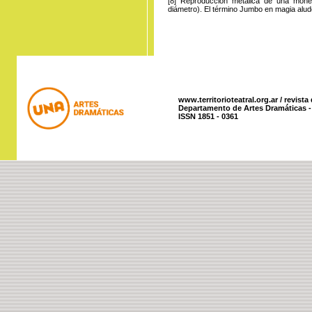
[8]
Reproducción
metálica de
una moned
diámetro). El término Jumbo en magia alude
www.territorioteatral.org.ar / revista
Departamento de Artes Dramáticas - 
ISSN 1851 - 0361