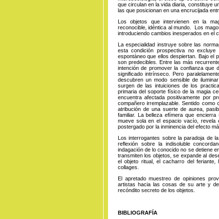
que circulan en la vida diaria, constituye 
las que posicionan en una encrucijada entre 
Los objetos que intervienen en la ma
reconocible, idéntica al mundo. Los magos,
introduciendo cambios inesperados en el 
La especialidad instruye sobre las normas
esta condición prospectiva no excluye la
espontáneo que ellos despiertan. Bajo el 
son predecibles. Entre las más recurrente
intención de promover la confianza que d
significado intrínseco. Pero paralelame
descubren un modo sensible de iluminar
surgen de las intuiciones de los practica
primaria del soporte físico de la magia c
encuentra afectada positivamente por pr
compañero irremplazable. Sentido como con
atribución de una suerte de aurea, pasi
familiar. La belleza efímera que encierra
mueve sola en el espacio vacío, revela 
postergado por la inminencia del efecto má
Los interrogantes sobre la paradoja de l
reflexión sobre la indisoluble concord
indagación de lo conocido no se detiene en
transmiten los objetos, se expande al des
el objeto ritual, el cacharro del feriante,
collages.
El apretado muestreo de opiniones prove
artistas hacia las cosas de su arte y del
recóndito secreto de los objetos.
BIBLIOGRAFÍA