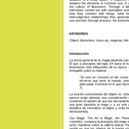
awaken the elements in common use, in a
the culture of illusionism. Through a bi
interviews carried out with specialists ac
how they connect with things, what b
intersubjective relationships they generat
use and feel, through practice, the instrumen
KEYWORDS
Object, illusionism, close-up, magician, link
Introducción
La teoría general de la magia deslinda clara
El que a principios del siglo XX fuera el
ilusionistas más influyentes de su época 
innegable sobre la materia:
“Su arte no consiste en las cosas 
técnicos que tiene al mando, sino
adecuada. Consiste en lo que hace
7).
La función instrumental del objeto es ref
parece exigir además una consideración éti
sostienen la opinión de que las herramien
una gran injusticia al mago y a su arte p
tentativa de centralizar al objeto y evita 
del ilusionista.
Our Magic. The Art in Magic, the Theor
cuestión), compara la jerarquía del mago 
actor mantiene sobre la utilería teatral. 
reside en que los objetos de la magia 