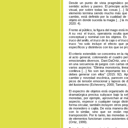
Desde un punto de vista pragmático po
sentido: activo y pasivo. El principio act
visual, por sobre todas las cosas […]
elemento termina siendo mucho más que im
cambio, está definido por la cualidad de
objeto en donde suceda la magia […] la ma
2020: 4).
Frente al público, la figura del mago está i
A su vez el truco, operatoria oculta qu
conceptual y nominal con los objetos. E
truco del anillo
,
el truco de la caja
o
el truc
truco “no solo incluye el efecto que p
específicos y distintivos con los que se pr
El criterio extendido se concentra en la r
al acto general, coloreando el cuadro pe
emocionales diversos. Dani DaOrtiz, uno 
en una secuencia de juegos con cartas ot
varios aspectos: “Elimina monotonía, linea
conlleva […] No son tan importante los 
debes generar con ellos” (2015: 92). A
cambio y novedad escénica, parecen cor
picos de tensión emocional y lapsos de di
del ilusionismo (Echeverry, 2000; Tamariz,
El espectro de objetos está organizado de
dramatúrgica precisa subyace bajo la se
monedas, por ejemplo, aprovechan al máxi
aspecto, espesor o cualquier rasgo distin
forma circular, también incluyen otros pe
de monedero o cajita. De esta manera dis
con lo similar, sino que se están repi
transposición. Por lo tanto, las monedas s
de elementos funcionan como asistentes d
(Ortiz, 1999).