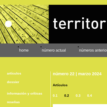
•
•
•
home
número actual
números anterio
artículos
número 22 | marzo 2024
dossier
Artículos
información y críticas
0.1
0.2
0.3
0.4
reseñas