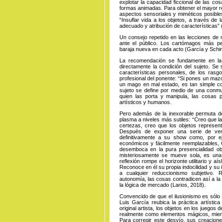
explotar la capacidad ficcional de las co
formas animadas. Para obtener el mayor re
aspectos sensoriales y miméticos posibles
“Insuflar vida a los objetos, a través de
adecuado y atribución de características” 
Un consejo repetido en las lecciones de m
ante el público. Los cartómagos más per
baraja nueva en cada acto (García y Schin
La recomendación se fundamente en la p
directamente la condición del sujeto. Se 
características personales, de los rasgos
profesional del ponente: “Si pones un maz
un mago en mal estado, es tan simple com
sujeto se define por medio de una conmuta
quien las porta y manipula, las cosas
artísticos y humanos.
Pero además de la inexorable permuta de 
plasma a niveles más sutiles: “Creo que l
certezas, creo que los objetos represent
Después de exponer una serie de vent
definitivamente a su show como, por ej
económicos y fácilmente reemplazables, 
desemboca en la pura presencialidad ob
misteriosamente se mueve sola, es una
reflexión rompe el horizonte utilitario y a
Reconoce en él su propia indocilidad y su 
a cualquier reduccionismo subjetivo. 
autonomía, las cosas contradicen así a la 
la lógica de mercado (Larios, 2018).
Convencido de que el ilusionismo es sólo 
Luis García reubica la práctica artística
original artista, los objetos en los jueg
realmente como elementos mágicos, mient
Para corregir este desvío, sus creacione