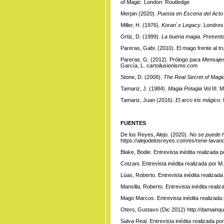
of Magic
. London: Routledge
Merpin (2020).
Puesta en Escena del Acto
Miller, H. (1976).
Koran`s Legacy
. Londres
Ortiz, D. (1999).
La buena magia. Presenta
Pareras, Gabi. (2010). El mago frente al t
Pareras, G. (2012). Prólogo para
Mensajes
García, L.
cartoilusionismo.com
Stone, D. (2008).
The Real Secret of Magic
Tamariz, J. (1984).
Magia Potagia
Vol III. 
Tamariz, Juan (2016).
El arco iris mágico
.
FUENTES
De los Reyes, Alejo. (2020).
No se puede h
https://alejodelosreyes.com/es/rene-lavan
Blake, Bodie. Entrevista inédita realizada 
Cotzani. Entrevista inédita realizada por M
Lúas, Roberto. Entrevista inédita realizada
Mansilla, Roberto. Entrevista inédita reali
Mago Marcos. Entrevista inédita realizada
Otero, Gustavo (Dic 2012)
http://damainq
Salva Real. Entrevista inédita realizada po