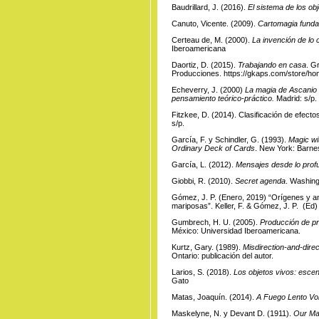
Baudrillard, J. (2016).
El sistema de los ob
Canuto, Vicente. (2009).
Cartomagia funda
Certeau de, M. (2000).
La invención de lo 
Iberoamericana
Daortiz, D. (2015).
Trabajando en casa
. G
Producciones.
https://gkaps.com/store/h
Echeverry, J. (2000)
La magia de Ascanio V
pensamiento teórico-práctico.
Madrid: s/p.
Fitzkee, D. (2014). Clasificación de efecto
s/p.
García, F. y Schindler, G. (1993).
Magic wi
Ordinary Deck of Cards
. New York: Barne
García, L. (2012).
Mensajes desde lo profu
Giobbi, R. (2010).
Secret agenda
. Washing
Gómez, J. P. (Enero, 2019) “Orígenes y anéc
mariposas”. Keller, F. & Gómez, J. P. (Ed
Gumbrech, H. U. (2005).
Producción de pre
México: Universidad Iberoamericana.
Kurtz, Gary. (1989).
Misdirection-and-direc
Ontario: publicación del autor.
Larios, S. (2018).
Los objetos vivos: escen
Gato
Matas, Joaquín. (2014).
A Fuego Lento Vo
Maskelyne, N. y Devant D. (1911).
Our Mag