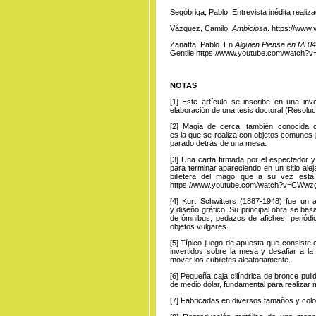
Segóbriga, Pablo. Entrevista inédita realiz
Vázquez, Camilo.
Ambiciosa
.
https://ww
Zanatta, Pablo. En
Alguien Piensa en Mi 04
Gentile
https://www.youtube.com/watch?
NOTAS
[1]
Este
artículo
se inscribe en una inv
elaboración de una tesis doctoral (Resolu
[2]
Magia
de cerca
, también conocida
es
la
que se realiza con objetos comunes 
parado detrás de una mesa.
[3]
Una
carta firmada
por el espectador y
para terminar apareciendo en un sitio ale
billetera del mago que a su vez está e
https://www.youtube.com/watch?v=CWw
[4]
Kurt
Schwitters
(1887-1948) fue un a
y
diseño gráfico
, Su principal obra se bas
de ómnibus, pedazos de afiches, periódic
objetos vulgares.
[5]
Típico
juego de
apuesta que consiste en
invertidos sobre la mesa y desafiar a l
mover los cubiletes aleatoriamente.
[6]
Pequeña
caja cilíndrica
de bronce puli
de medio dólar, fundamental para realizar 
[7]
Fabricadas
en diversos
tamaños y color