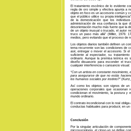
El tratamiento escénico de lo evidente con
regla de oro simple y efectiva apunta a no
objeto en foco es un accesorio común y cor
que el público utilice su propia inteligenci
de la domesticación que los individuos 
administración de esa confianza la que di
desorientación mucho más fuerte que la dis
de un objeto inusual o trucado, el autor 
truco un paso más allá” (Miller, 1976: 
medios, pero evitando que el proceso de n
Los objetos diarios también definen un com
tema recurrente son las condiciones de co
asir, entregar o mover el accesorio. Si el
suficiente al espectador, su tratamient
ordinario. Aunque la premisa teórica es
diseño disuasorio para esconder el truc
cualquier interferencia o cansancio visual:
“Con un artista en constante movimiento, e
para asegurarse de que no estás hacien
los humanos sociales por instinto?”
(Kurtz,
Así como los objetos son signos de un e
operaciones corporales que ocasionan re
condicionan el movimiento, la postura y 
mundo ordinario.
El contrato incondicional con lo real oblig
conductas habituales para producir, en un c
Conclusión
Por la singular articulación de component
microsociología, el
close-up
se define com