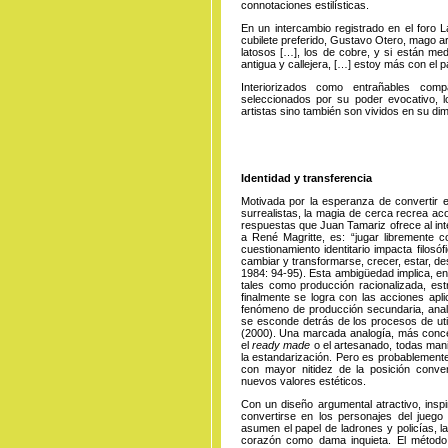
connotaciones estilísticas.
En un intercambio registrado en el foro L
cubilete preferido, Gustavo Otero, mago a
latosos […], los de cobre, y si están m
antigua y callejera, […] estoy más con el pa
Interiorizados como entrañables comp
seleccionados por su poder evocativo, l
artistas sino también son vividos en su d
Identidad y transferencia
Motivada por la esperanza de convertir en
surrealistas, la magia de cerca recrea a
respuestas que Juan Tamariz ofrece al int
a René Magritte, es: “jugar libremente co
cuestionamiento identitario impacta filos
cambiar y transformarse, crecer, estar, des
1984: 94-95). Esta ambigüedad implica, en 
tales como producción racionalizada, es
finalmente se logra con las acciones apl
fenómeno de producción secundaria, anal
se esconde detrás de los procesos de util
(2000). Una marcada analogía, más concept
el
ready made
o el artesanado, todas mani
la estandarización. Pero es probablement
con mayor nitidez de la posición conven
nuevos valores estéticos.
Con un diseño argumental atractivo, inspi
convertirse en los personajes del jueg
asumen el papel de ladrones y policías,
corazón como dama inquieta. El método c