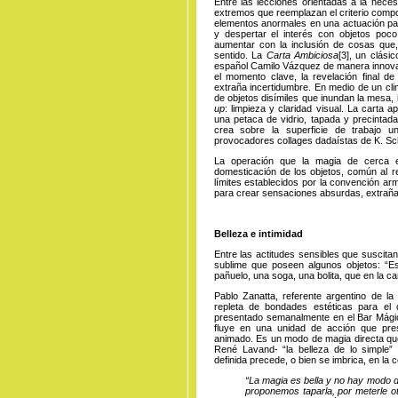
Entre las lecciones orientadas a la neces
extremos que reemplazan el criterio compo
elementos anormales en una actuación pa
y despertar el interés con objetos poc
aumentar con la inclusión de cosas que, s
sentido.
La
Carta Ambiciosa
[3]
, un clási
español Camilo Vázquez de manera innovad
el momento clave, la revelación final de
extraña incertidumbre. En medio de un cli
de objetos disímiles que inundan la mesa
up
: limpieza y claridad visual. La carta 
una petaca de vidrio, tapada y precintada
crea sobre la superficie de trabajo 
provocadores collages
dadaístas de
K. Sc
La operación que la magia de cerca ej
domesticación de los objetos, común al r
límites establecidos por la convención a
para crear sensaciones absurdas, extra
Belleza e intimidad
Entre las actitudes sensibles que suscitan
sublime que poseen algunos objetos: “E
pañuelo, una soga, una bolita, que en la c
Pablo Zanatta, referente argentino de la
repleta de bondades estéticas para el
presentado semanalmente en el Bar Mágico
fluye en una unidad de acción que presc
animado. Es un modo de magia directa que
René Lavand- “la belleza de lo simple”
definida precede, o bien se imbrica, en la 
“La magia es bella y no hay modo 
proponemos taparla, por meterle ot