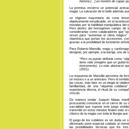
historia […] un montón de capas qu
La premisa encierra un potencial activad
magia. La salvación de lo bello además pu
un régimen mayoritario de corte feno
objetivamente inexplicable, en el acontece
movidas por la habilidad manipulativa del
Pero dentro del homogéneo campo de la
considerarlas como catalizadores que “ay
sirven para “aumentar el clima mágico” 
vitamínica que portan los accesorios, cons
gracias a la posibilidad de lucimiento artí
Para Roberto Mansilla, mago y cartómago a
designar, por ejemplo, a la baraja, uno de 
“Pero no puedo definirla como “obj
tiene vida (imagino que un guitarri
instrumento). Lo más abstracto que
(2021).
La respuesta de Mansilla aproxima de form
un músico o a un artesano. Pero el sentid
las cosas, más bien es un elogio al vitalis
familiaridad, de una “alquimia cotidian
experiencia directa, el ritual de su compa
vínculo.
De manera similar Joaquín Matas manifie
procurando
comunicar en el cierre de su s
sacralidad que supone este juego emble
transmitir en estos minutos finales todo e
clásico de la magia con toda la liturgia qu
El juego de los cubiletes es sin duda un 
aficionado pone especial cuidado al momen
las posibilidades técnicas que los tres