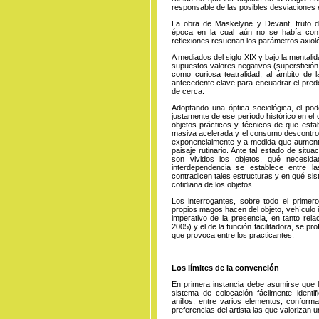
responsable de las posibles desviaciones e
La obra de Maskelyne y Devant, fruto 
época en la cual aún no se había co
reflexiones resuenan los parámetros axiológ
A mediados del siglo XIX y bajo la mental
supuestos valores negativos (superstición,
como curiosa teatralidad, al ámbito de l
antecedente clave para encuadrar el predo
de cerca.
Adoptando una óptica sociológica, el pod
justamente de ese período histórico en el
objetos prácticos y técnicos de que estab
masiva acelerada y el consumo descontrolado
exponencialmente y a medida que aument
paisaje rutinario. Ante tal estado de situ
son vividos los objetos, qué necesida
interdependencia se establece entre l
contradicen tales estructuras y en qué siste
cotidiana de los objetos.
Los interrogantes, sobre todo el primero
propios magos hacen del objeto, vehículo i
imperativo de la presencia, en tanto rel
2005) y el de la función facilitadora, se pr
que provoca entre los practicantes.
Los límites de la convención
En primera instancia debe asumirse que l
sistema de colocación fácilmente identif
anillos, entre varios elementos, confor
preferencias del artista las que valorizan 