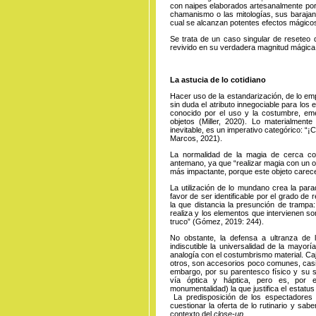
con naipes elaborados artesanalmente por 
chamanismo o las mitologías, sus barajan 
cual se alcanzan potentes efectos mágico
Se trata de un caso singular de reseteo d
revivido en su verdadera magnitud mágica 
La astucia de lo cotidiano
Hacer uso de la estandarización, de lo em
sin duda el atributo innegociable para los 
conocido por el uso y la costumbre, em
objetos (Miller, 2020). Lo materialmen
inevitable, es un imperativo categórico: “
Marcos, 2021).
La normalidad de la magia de cerca co
antemano, ya que “realizar magia con un o
más impactante, porque este objeto carec
La utilización de lo mundano crea la parad
favor de ser identificable por el grado de
la que distancia la presunción de trampa:
realiza y los elementos que intervienen so
truco” (Gómez, 2019: 244).
No obstante, la defensa a ultranza de lo
indiscutible la universalidad de la mayor
analogía con el costumbrismo material.
Ca
otros, son accesorios poco comunes, casi i
embargo, por su parentesco físico y su s
vía óptica y háptica, pero es, por en
monumentalidad) la que justifica el estatu
La predisposición de los espectadores 
cuestionar la oferta de lo rutinario y sab
contexto del
close-up
.