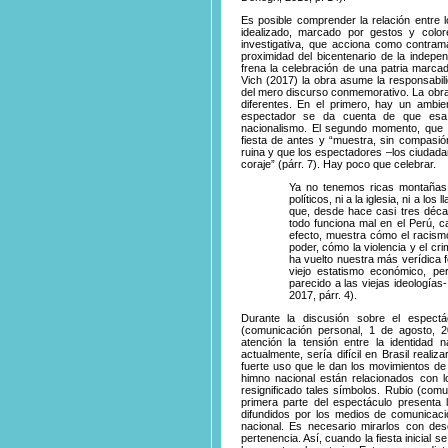
Es posible comprender la relación entre
idealizado, marcado por gestos y color
investigativa, que acciona como contrama
proximidad del bicentenario de la indepe
frena la celebración de una patria marca
Vich (2017) la obra asume la responsabilid
del mero discurso conmemorativo. La obra
diferentes. En el primero, hay un ambie
espectador se da cuenta de que esa 
nacionalismo. El segundo momento, que tu
fiesta de antes y “muestra, sin compasión
ruina y que los espectadores –los ciuda
coraje” (párr. 7). Hay poco que celebrar.
Ya no tenemos ricas montañas 
políticos, ni a la iglesia, ni a 
que, desde hace casi tres déca
todo funciona mal en el Perú, c
efecto, muestra cómo el racism
poder, cómo la violencia y el cr
ha vuelto nuestra más verídica 
viejo estatismo económico, pe
parecido a las viejas ideologías
2017, párr. 4).
Durante la discusión sobre el espectác
(comunicación personal, 1 de agosto, 20
atención la tensión entre la identidad n
actualmente, sería difícil en Brasil reali
fuerte uso que le dan los movimientos de 
himno nacional están relacionados con 
resignificado tales símbolos. Rubio (com
primera parte del espectáculo presenta l
difundidos por los medios de comunicaci
nacional. Es necesario mirarlos con des
pertenencia. Así, cuando la fiesta inicial s