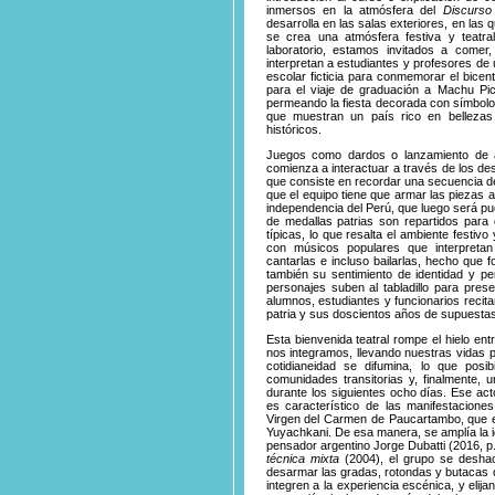
inmersos en la atmósfera del
Discurso
desarrolla en las salas exteriores, en las q
se crea una atmósfera festiva y teatral
laboratorio, estamos invitados a comer, 
interpretan a estudiantes y profesores de
escolar ficticia para conmemorar el bicen
para el viaje de graduación a Machu Pic
permeando la fiesta decorada con símbol
que muestran un país rico en bellezas
históricos.
Juegos como dardos o lanzamiento de a
comienza a interactuar a través de los de
que consiste en recordar una secuencia de
que el equipo tiene que armar las piezas a
independencia del Perú, que luego será pu
de medallas patrias son repartidos para
típicas, lo que resalta el ambiente festiv
con músicos populares que interpretan
cantarlas e incluso bailarlas, hecho que f
también su sentimiento de identidad y p
personajes suben al tabladillo para pres
alumnos, estudiantes y funcionarios reci
patria y sus doscientos años de supuestas
Esta bienvenida teatral rompe el hielo en
nos integramos, llevando nuestras vidas p
cotidianeidad se difumina, lo que posi
comunidades transitorias y, finalmente,
durante los siguientes ocho días. Ese act
es característico de las manifestaciones
Virgen del Carmen de Paucartambo, que es
Yuyachkani. De esa manera, se amplía la i
pensador argentino Jorge Dubatti (2016, p
técnica mixta
(2004), el grupo se deshac
desarmar las gradas, rotondas y butacas de
integren a la experiencia escénica, y eli