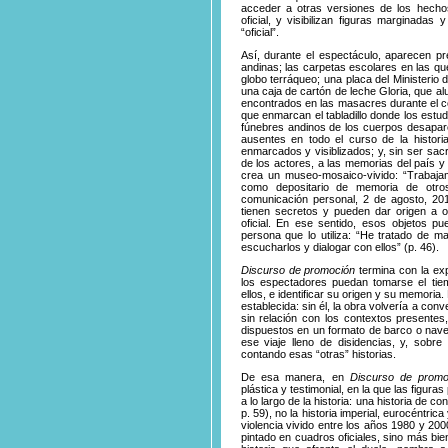
acceder a otras versiones de los hecho
oficial, y visibilizan figuras marginadas 
“oficial”.
Así, durante el espectáculo, aparecen p
andinas; las carpetas escolares en las que
globo terráqueo; una placa del Ministerio 
una caja de cartón de leche Gloria, que a
encontrados en las masacres durante el c
que enmarcan el tabladillo donde los estu
fúnebres andinos de los cuerpos desapare
ausentes en todo el curso de la histori
enmarcados y visiblizados; y, sin ser sac
de los actores, a las memorias del país 
crea un museo-mosaico-vivido: “Trabaja
como depositario de memoria de otros
comunicación personal, 2 de agosto, 201
tienen secretos y pueden dar origen a otr
oficial. En ese sentido, esos objetos p
persona que lo utiliza: “He tratado de ma
escucharlos y dialogar con ellos” (p. 46).
Discurso de promoción
termina con la ex
los espectadores puedan tomarse el ti
ellos, e identificar su origen y su memoria
establecida: sin él, la obra volvería a con
sin relación con los contextos presentes
dispuestos en un formato de barco o nave,
ese viaje lleno de disidencias, y, sob
contando esas “otras” historias.
De esa manera, en
Discurso de promo
plástica y testimonial, en la que las figur
a lo largo de la historia: una historia de c
p. 59), no la historia imperial, eurocéntric
violencia vivido entre los años 1980 y 20
pintado en cuadros oficiales, sino más bi