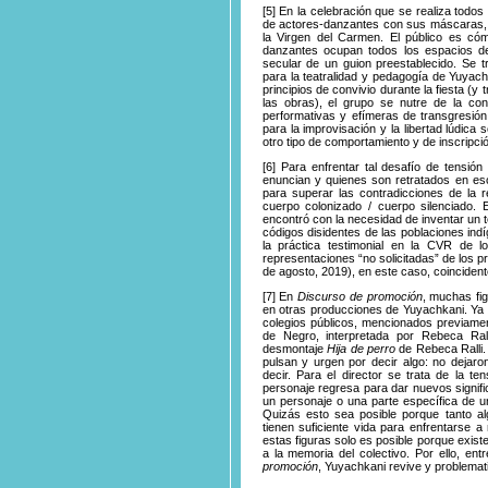
[5]
En la celebración
que se realiza todos 
de actores-danzantes con sus máscaras, m
la Virgen del Carmen. El público es cóm
danzantes ocupan todos los espacios del
secular de un guion preestablecido. Se t
para la teatralidad y pedagogía de Yuyach
principios de convivio durante la fiesta (
las obras), el grupo se nutre de la con
performativas y efímeras de transgresión 
para la improvisación y la libertad lúdica
otro tipo de comportamiento y de inscripción
[6]
Para enfrentar
tal desafío de tensión 
enuncian y quienes son retratados en esc
para superar las contradicciones de la r
cuerpo colonizado / cuerpo silenciado.
encontró con la necesidad de inventar un t
códigos disidentes de las poblaciones ind
la práctica testimonial en la CVR de l
representaciones “no solicitadas” de los p
de agosto, 2019), en este caso, coincident
[7]
En
Discurso
de promoción
, muchas fi
en otras producciones de Yuyachkani. Ya
colegios públicos, mencionados previament
de Negro, interpretada por Rebeca Rall
desmontaje
Hija de perro
de Rebeca Ralli.
pulsan y urgen por decir algo: no dejaron
decir. Para el director se trata de la t
personaje regresa para dar nuevos signifi
un personaje o una parte específica de un
Quizás esto sea posible porque tanto 
tienen suficiente vida para enfrentarse a
estas figuras solo es posible porque exist
a la memoria del colectivo. Por ello, en
promoción
, Yuyachkani revive y problemat