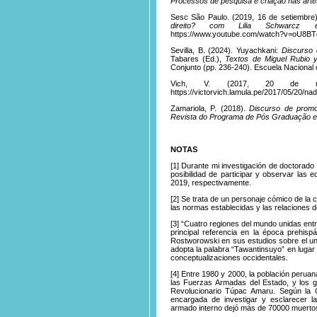
Processos de pesquisa e criação nas art
Sesc São Paulo. (2019, 16 de setiembre
direito? com Lilia Schwarc
https://www.youtube.com/watch?v=oU8B
Sevilla, B. (2024). Yuyachkani:
Discurso
Tabares (Ed.),
Textos de Miguel Rubio y
Conjunto (pp. 236-240). Escuela Nacional 
Vich, V. (2017, 20 de m
https://victorvich.lamula.pe/2017/05/20/nad
Zamariola, P. (2018).
Discurso de promo
Revista do Programa de Pós Graduação
NOTAS
[1]
Durante
mi investigación de doctorado 
posibilidad de participar y observar las e
2019, respectivamente.
[2]
Se trata
de un personaje cómico de la c
las normas establecidas y las relaciones d
[3]
“
Cuatro
regiones del mundo unidas entre
principal referencia en la época prehispá
Rostworowski en sus estudios sobre el u
adopta la palabra “Tawantinsuyo” en lugar
conceptualizaciones occidentales.
[4]
Entre 1980
y 2000, la población peruana
las Fuerzas Armadas del Estado, y los 
Revolucionario Túpac Amaru. Según la 
encargada de investigar y esclarecer la
armado interno dejó más de 70000 muertos