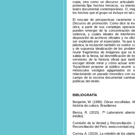
copia, sino como un discurso articulad
pretenda fijar hechos heroicos, su intent
teatro documental contemporáneo. O, mejor
los hechos que el grupo se incluye en tal 
El rescate de perspectivas raramente vi
Discurso de promoción.
Como dice la inve
obra, a partir de sus complejas operacion
pueden emerger de la concentración de
violencia, y cuales ideales de interferen
disposición de archivos oficiales y no of
ser explorado por el espectador. Ya que l
plástica, la recepción también se vuelve c
y de supuesta idealización de los proble
reunir fragmentos de imágenes que se le
salida de la fiesta, tal desmitificación de
versiones de la historia oficial que ta
escoger dónde mirar y cómo actuar entre 
Yuyachkani propone al público asumir un
minúsculos vestigios agigantados en e
relacionando un pasado movedizo con su 
campo de la escena documental caminan 
políticas del olvido.
BIBLIOGRAFÍA
Benjamin, W. (1996).
Obras escolhidas. Mag
história da cultura
. Brasiliense
Benza, R. (2015).
7º Laboratorio abiert
inédito].
Comisión de la Verdad y Reconciliación. 
Reconciliación del Perú.
www.cverdad.org
Correa, A. (2019).
La rebelión de los objet