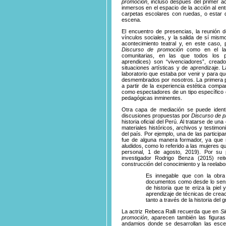
promoción
, incluso después del primer 
inmersos en el espacio de la acción al entr
carpetas escolares con ruedas, o estar 
escena.
El encuentro de presencias, la reunión 
vínculos sociales, y la salida de sí mism
acontecimiento teatral y, en este caso, 
Discurso de promoción
como en el labo
comunitarias, en las que todos los pa
aprendices) son “vivenciadores”, cread
situaciones artísticas y de aprendizaje.
laboratorio que estaba por venir y para qu
desmembrados por nosotros. La primera pa
a partir de la experiencia estética comp
como espectadores de un tipo específico de
pedagógicas inminentes.
Otra capa de mediación se puede identif
discusiones propuestas por
Discurso de 
historia oficial del Perú. Al tratarse de 
materiales históricos, archivos y testimo
del país. Por ejemplo, una de las particip
fue de alguna manera formador, ya que 
aludidos, como lo referido a las mujeres 
personal, 1 de agosto, 2019). Por su p
investigador Rodrigo Benza (2015) rei
construcción del conocimiento y la reelabo
Es innegable que con la obra
documentos como desde lo sensor
de historia que te eriza la piel 
aprendizaje de técnicas de creac
tanto a través de la historia del 
La actriz Rebeca Ralli recuerda que en
Si
promoción
, aparecen también las figura
andamios donde se desarrollan las esce