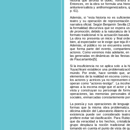
historia que afronta el duelo, nombra 
Entonces, en la obra se formula una histor
antiuniversalista y antihomogeneizadora, 
p. 61).
Además, si “esta historia no es suficient
teatro y su operación de representación
narrativa oficial. Según Benjamín Sevilla
la formalidad discursiva que se espera u
de promoción
, debido a la naturaleza de 
formato tradicional ni la actuación basada 
La obra no presenta un inicio y final ord
bien, al espectador se le exige que teja él
Además, el público no se encuentra sent
que forma parte del evento, compartien
actores. Como veremos más adelante, en 
las generadas en dinámicas de las fiestas 
de
Paucartambo
[5]
.
Si la insuficiencia no se aplica solo a la
Yuyachkani establece una problematización
mundo. Por ende, hace sentido que, an
elementos de la realidad en escena como 
los actores y actrices ya no representen o
operan como “actores-testigo”. La incoher
ajenas a la escena exige que el actor y 
vista y construyan su personaje de for
operaciones, las memorias personales d
sociales, enmarcadas constantemente por 
La poesía y sus operaciones de lenguaje p
formas que la misma obra problematiza.
décima edición del Laboratorio Abierto si
existencia puede ser considerado teatr
prefiere evitar tal clasificación. Para Rub
que da veracidad a los hechos, cristalizán
grupo desplaza la noción tradicional 
tomando en cuenta el punto de vista de qu