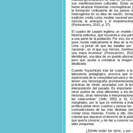
sus manifestaciones culturales. Estas pr
hasta alcanzar instancias cosmogónicas y
la formación civilizatoria de los países l
heterogénea en su idea de nación, tornand
tradición criolla como modelo nacional pe
mezcla, la anarquía y el empobrecimi
(Portocarrero, 2015, p. 27).
El cuadro de Lepiani legitima un modelo 
historia selectiva, que recuerda a una pa
a una parte de la población. Por eso, los 
pues revela radicalmente la idea de la i
Lima –a pesar de que las batallas por l
nacional–, en el que sus héroes, hombre
una masa brumosa” (Portocarrero, 2015
identitarias; una idea de un pueblo abstr
pero que ayuda a cristalizar la image
idealizada.
Cuando Yuyachkani trae tal cuadro a l
laboratorio pedagógico, provoca que e
equivocada de la comunidad peruana y de 
tienen una historiografía prominentemen
prácticas de olvido asociadas con la i
interpretación del pasado. Es important
otros puntos de vista diferentes a los d
historias, otras memorias e interpretacione
las catacumbas” (Jelin, 2002, p. 6). 
marginales, por lo que se enfrenta a im
prefiere pintar otros cuadros y pensar las
contradicciones de las más distintas nat
contar otras historias. Frente a ello,
Dis
colonial que atacaron el derecho de la pob
que quería conocer, y de dar a conocer su
tales preguntas:
¿Dónde están los otros, y por 