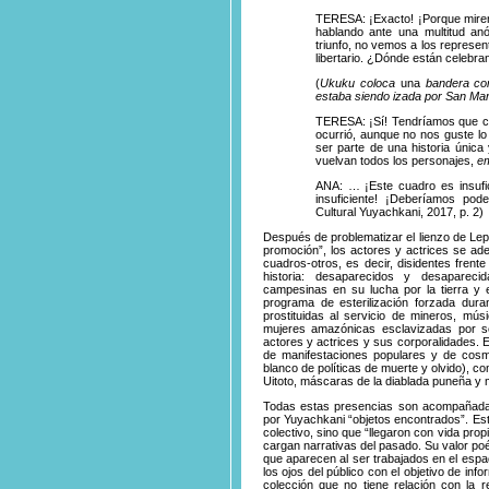
TERESA: ¡Exacto! ¡Porque miren
hablando ante una multitud anó
triunfo, no vemos a los represen
libertario. ¿Dónde están celebr
(
Ukuku coloca
una
bandera con
estaba siendo izada por San Mar
TERESA: ¡Sí! Tendríamos que cr
ocurrió, aunque no nos guste l
ser parte de una historia únic
vuelvan todos los personajes,
e
ANA: … ¡Este cuadro es insufic
insuficiente! ¡Deberíamos pod
Cultural Yuyachkani, 2017, p. 2)
Después de problematizar el lienzo de Lepi
promoción”, los actores y actrices se ad
cuadros-otros, es decir, disidentes fren
historia: desaparecidos y desapareci
campesinas en su lucha por la tierra y e
programa de esterilización forzada duran
prostituidas al servicio de mineros, m
mujeres amazónicas esclavizadas por se
actores y actrices y sus corporalidades. 
de manifestaciones populares y de cosm
blanco de políticas de muerte y olvido), c
Uitoto, máscaras de la diablada puneña y
Todas estas presencias son acompañadas
por Yuyachkani “objetos encontrados”. Esto
colectivo, sino que “llegaron con vida prop
cargan narrativas del pasado. Su valor poét
que aparecen al ser trabajados en el esp
los ojos del público con el objetivo de inf
colección que no tiene relación con la r