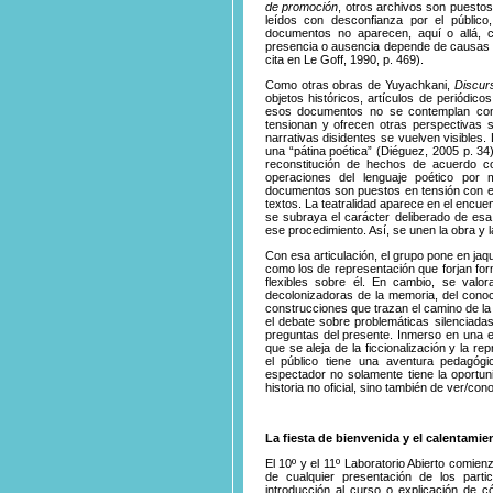
de promoción
, otros archivos son puesto
leídos con desconfianza por el público,
documentos no aparecen, aquí o allá, 
presencia o ausencia depende de causas 
cita en Le Goff, 1990, p. 469).
Como otras obras de Yuyachkani,
Discur
objetos históricos, artículos de periódic
esos documentos no se contemplan como 
tensionan y ofrecen otras perspectivas s
narrativas disidentes se vuelven visibles
una “pátina poética” (Diéguez, 2005 p. 3
reconstitución de hechos de acuerdo con
operaciones del lenguaje poético por 
documentos son puestos en tensión con 
textos. La teatralidad aparece en el encuent
se subraya el carácter deliberado de esa 
ese procedimiento. Así, se unen la obra 
Con esa articulación, el grupo pone en jaq
como los de representación que forjan fo
flexibles sobre él. En cambio, se valor
decolonizadoras de la memoria, del conoci
construcciones que trazan el camino de la 
el debate sobre problemáticas silenciada
preguntas del presente. Inmerso en una ex
que se aleja de la ficcionalización y la 
el público tiene una aventura pedagógi
espectador no solamente tiene la oportu
historia no oficial, sino también de ver/co
La fiesta de bienvenida y el calentami
El 10º y el 11º Laboratorio Abierto comie
de cualquier presentación de los parti
introducción al curso o explicación de 