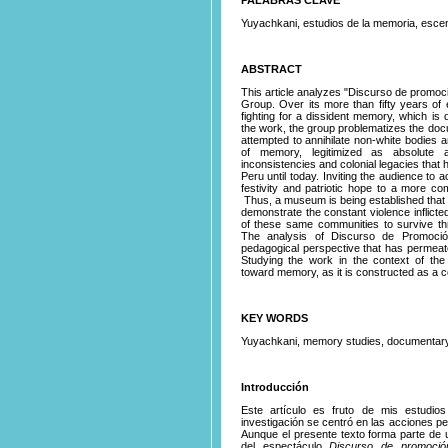
Yuyachkani, estudios de la memoria, escen
ABSTRACT
This article analyzes "Discurso de promoci
Group. Over its more than fifty years of
fighting for a dissident memory, which is di
the work, the group problematizes the docu
attempted to annihilate non-white bodies 
of memory, legitimized as absolute 
inconsistencies and colonial legacies that
Peru until today. Inviting the audience to a
festivity and patriotic hope to a more co
Thus, a museum is being established that 
demonstrate the constant violence inflicte
of these same communities to survive th
The analysis of Discurso de Promoci
pedagogical perspective that has permeat
Studying the work in the context of the
toward memory, as it is constructed as a co
KEY WORDS
Yuyachkani, memory studies, documentary 
Introducción
Este artículo es fruto de mis estudio
investigación se centró en las acciones p
Aunque el presente texto forma parte de u
del espectáculo
Discurso de promoció