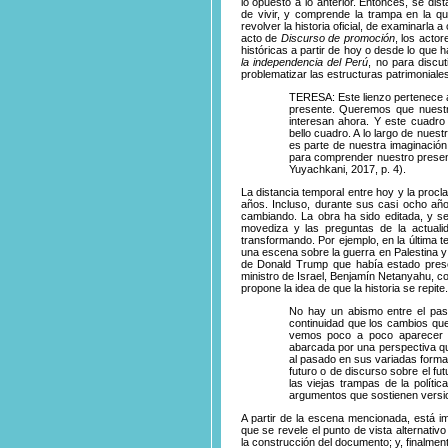
lo opuesto a lo anterior. Entonces, se dis
de vivir, y comprende la trampa en la 
revolver la historia oficial, de examinarla 
acto de
Discurso de promoción
, los actor
históricas a partir de hoy o desde lo que 
la independencia del Perú
, no para discut
problematizar las estructuras patrimoniales
TERESA: Este lienzo pertenece 
presente. Queremos que nuestr
interesan ahora. Y este cuadro
bello cuadro. A lo largo de nuest
es parte de nuestra imaginación
para comprender nuestro presen
Yuyachkani, 2017, p. 4).
La distancia temporal entre hoy y la proc
años. Incluso, durante sus casi ocho añ
cambiando. La obra ha sido editada, y se
movediza y las preguntas de la actuali
transformando. Por ejemplo, en la última 
una escena sobre la guerra en Palestina y la
de Donald Trump que había estado pres
ministro de Israel, Benjamín Netanyahu, c
propone la idea de que la historia se repite.
No hay un abismo entre el pas
continuidad que los cambios que 
vemos poco a poco aparecer s
abarcada por una perspectiva qu
al pasado en sus variadas forma
futuro o de discurso sobre el f
las viejas trampas de la polític
argumentos que sostienen version
A partir de la escena mencionada, está imp
que se revele el punto de vista alternativo
la construcción del documento; y, finalme