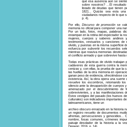
qué esa ausencia aún se siente
sobre nosotros? …El resultado 
listado de deudas que tienen p
1821... Quizás sea esta una 
ciudadanos respecto de lo que se
p. 4).
Por ello,
Discurso de promoción
se vale
memoria no oficial para componer una narr
Por un lado, fotos, mapas, palabras di
estampan en la retina del espectador la r
mujeres, cuerpos y saberes andinos y
testimonios, vestuarios y canciones d
olvido, y puestas en la misma superficie d
esfuerza por subvertir los recuerdos sele
mientras que reaviva memorias destinadas a
el conflicto armado y que sobrevive hasta 
Todas esas prácticas de olvido trabajan p
cadáveres de esta guerra contra la memo
cenizas y, con ellas, la prueba de que la 
las huellas de la otra memoria en operaci
ganan peso de evidencia, ofreciéndose com
existencia. Así, la obra opera una suerte
revuelve los escombros, retomando lo
silencio ante la desaparición de cuerpos 
amenazado por el descubrimiento de f
sobrevivientes, y a las manifestaciones d
Estos vestigios del pasado (los huesos de
culturales) son indicadores importantes de
latinoamericanos, tiene un
archivo obscuro enraizado en la historia n
un registro revuelto de documentos muti
afrentas, persecuciones y genocidios... 
nombre, fosas comunes, crímenes impunes
paisaje desolador de la historia a la vez
Denegri, 2016, p. 14).