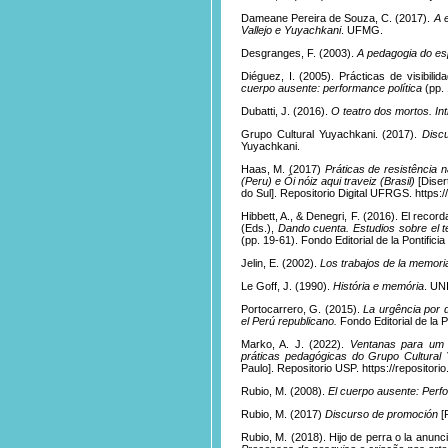
Dameane Pereira de Souza, C. (2017).
A 
Vallejo e Yuyachkani
. UFMG.
Desgranges, F. (2003).
A pedagogia do es
Diéguez, I. (2005). Prácticas de visibili
cuerpo ausente: performance política
(pp. 
Dubatti, J. (2016).
O teatro dos mortos. Int
Grupo Cultural Yuyachkani. (2017).
Disc
Yuyachkani.
Haas, M. (2017)
Práticas de resistência
(Peru) e Ó
i nóiz aqui traveiz (Brasil)
[Dise
do Sul]. Repositorio Digital UFRGS. https:
Hibbett, A., & Denegri, F. (2016). El record
(Eds.),
Dando cuenta. Estudios sobre el te
(pp. 19-61). Fondo Editorial de la Pontificia
Jelin, E. (2002).
Los trabajos de la memori
Le Goff, J. (1990).
História e memória
. UN
Portocarrero, G. (2015).
La urgência por d
el Perú republicano.
Fondo Editorial de la Po
Marko, A. J. (2022).
Ventanas para um 
práticas pedagógicas do Grupo Cultural
Paulo]. Repositorio USP. https://repositori
Rubio, M. (2008).
El cuerpo ausente: Perfo
Rubio, M. (2017)
Discurso de promoción
[
Rubio, M. (2018). Hijo de perra o la anunc