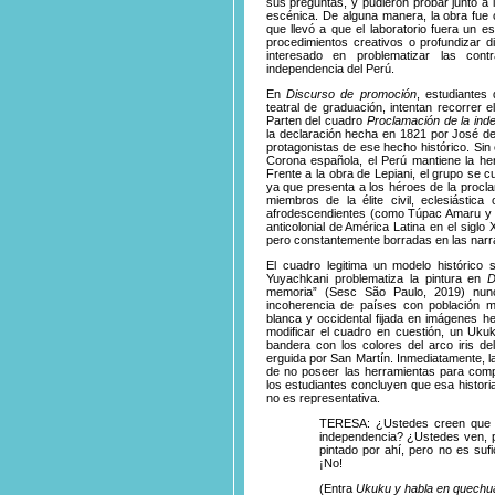
sus preguntas, y pudieron probar junto a 
escénica. De alguna manera, la obra fue 
que llevó a que el laboratorio fuera un e
procedimientos creativos o profundizar 
interesado en problematizar las con
independencia del Perú.
En
Discurso de promoción
, estudiantes
teatral de graduación, intentan recorrer 
Parten del cuadro
Proclamación de la ind
la declaración hecha en 1821 por José de 
protagonistas de ese hecho histórico. Sin
Corona española, el Perú mantiene la her
Frente a la obra de Lepiani, el grupo se c
ya que presenta a los héroes de la procla
miembros de la élite civil, eclesiástica 
afrodescendientes (como Túpac Amaru y Mi
anticolonial de América Latina en el siglo 
pero constantemente borradas en las narrat
El cuadro legitima un modelo histórico 
Yuyachkani problematiza la pintura en
D
memoria” (Sesc São Paulo, 2019) nunc
incoherencia de países con población ma
blanca y occidental fijada en imágenes he
modificar el cuadro en
cuestión, un
Uku
bandera con los colores del arco
iris de
erguida por San Martín. Inmediatamente, l
de no poseer las herramientas para com
los estudiantes concluyen que esa histori
no es representativa.
TERESA: ¿Ustedes creen que e
independencia? ¿Ustedes ven, p
pintado por ahí, pero no es suf
¡No!
(Entra
Ukuku y habla en quechu