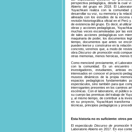
perspectiva pedagógica, desde la cual vi 
Abierto del grupo en 2018. El Laborato
Yuyachkani realiza con la comunidad 
desarrollar su voz, su memoria y la relac
alineada con los estudios de la escena 
revisión historiográfica oficial en el Perú
de existencia del grupo. Es decir, al util
obras y acciones pedagógicas, Yuyachkan
muchas veces escamoteadas por las estruc
de tales acciones pedagógicas son mie
maquinaria de poder, los documentos le
tiempo, documentos que antes se encon
pueden leerse y construirse en la relación 
concreto, veremos que, a modo de resiste
obra
Discurso de promoción
está compues
otras memorias, menos heroicas, menos b
Como mencioné previamente, el Laboratori
con la comunidad. Es un encuentro in
investigadores, estudiantes, artistas 
interesados en conocer el proyecto
pedag
museos dinámicos de la propia memori
espacios pedagógicos fundamentales p
espectáculos, sino también para que comp
interrogantes presentes en los caminos art
escénicas. Con el laboratorio, el público 
su cuerpo las premisas del trabajo de Yuya
y, al mismo tiempo, de contribuir a la inves
en su proyecto, Yuyachkani transforma
técnicas, principios pedagógicos y procedi
Esta historia no es suficiente: otros p
El espectáculo
Discurso de promoción
f
Laboratorio Abierto en 2017. En ese conte