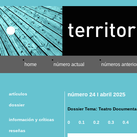
•
•
•
home
número actual
números anterio
artículos
número 24 I abril 2025
dossier
Dossier Tema: Teatro Documenta
información y críticas
0
0.1
0.2
0.3
0.4
reseñas