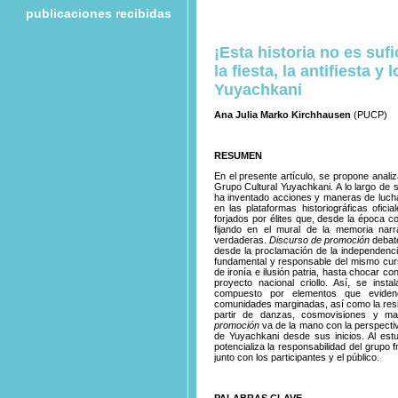
publicaciones recibidas
¡Esta historia no es suf
la fiesta, la antifiesta 
Yuyachkani
Ana Julia Marko Kirchhausen
(PUCP)
RESUMEN
En el presente artículo, se propone anali
Grupo Cultural Yuyachkani. A lo largo de 
ha inventado acciones y maneras de luchar
en las plataformas historiográficas ofici
forjados por élites que, desde la época co
fijando en el mural de la memoria narr
verdaderas.
Discurso de promoción
debate
desde la proclamación de la independencia
fundamental y responsable del mismo curso
de ironía e ilusión patria, hasta chocar c
proyecto nacional criollo. Así, se in
compuesto por elementos que evidenci
comunidades marginadas, así como la res
partir de danzas, cosmovisiones y man
promoción
va de la mano con la perspecti
de Yuyachkani desde sus inicios. Al estud
potencializa la responsabilidad del grupo
junto con los participantes y el público.
PALABRAS CLAVE