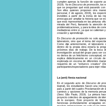
cumplen apenas la función de soporte par
2019). Ya en
Discurso de promoción
, los 
que se preguntan qué está pasando con la
Son ellos quienes proponen otra maner
personal, 2 de agosto, 2019), los espect
invisibles a partir de la ironía de las
preocupa por ampliar la historia que se est
que está representada en las pinturas ofic
mirada del Perú, llamando la atención de
problematizaciones, y para la idea de com
mediadoras entre sí, ya que se calientan 
creación y aprendizaje.
En
Discurso de promoción
no solo aparec
laboratorio, sino que el tema del espectác
Como dije anteriormente, el laboratori
dentro de la propia obra estaría la pregu
próximos días de trabajo. De la boca de
investigación actual del grupo para ser c
no deriva de un fetichismo conceptual, sin
explica didácticamente en un círculo d
explorada en escena de diferentes manera
requerirá de un “esfuerzo creativo” (D
participantes/espectadores para tejer relac
La (anti) fiesta nacional
En el segundo acto de
Discurso de pro
teatral), los estudiantes hacen una retro
país a partir del cuadro
Proclamación de l
caminos y opciones de la memoria perua
(Sesc São Paulo, 2019). La pintura hace
proyecto colectivo de apagamiento de iden
de lo europeo. Este proyecto de blanq
herencias profundamente arraigadas en
muchas generaciones no solo se ha intenta