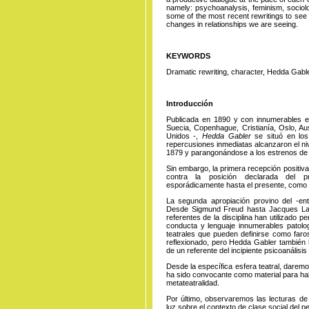
namely: psychoanalysis, feminism, sociolog
some of the most recent rewritings to see
changes in relationships we are seeing.
KEYWORDS
Dramatic rewriting, character, Hedda Gable
Introducción
Publicada en 1890 y con innumerables est
Suecia, Copenhague, Cristianía, Oslo, Aus
Unidos -,
Hedda Gabler
se situó en los
repercusiones inmediatas alcanzaron el ni
1879 y parangonándose a los estrenos de 
Sin embargo, la primera recepción positiv
contra la posición declarada del p
esporádicamente hasta el presente, como
La segunda apropiación provino del -ent
Desde Sigmund Freud hasta Jacques Lac
referentes de la disciplina han utilizado per
conducta y lenguaje innumerables patol
teatrales que pueden definirse como faro
reflexionado, pero Hedda Gabler también 
de un referente del incipiente psicoanálisis
Desde la específica esfera teatral, darem
ha sido convocante como material para habl
metateatralidad.
Por último, observaremos las lecturas de
luz sobre el contexto de clase social del