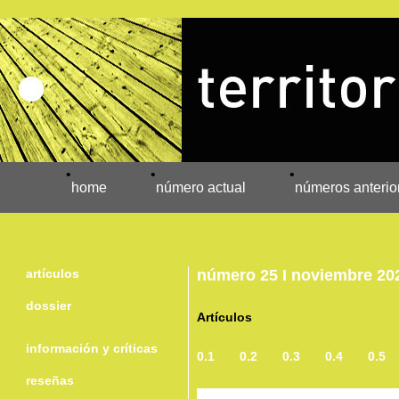
•
•
•
home
número actual
números anterio
artículos
número 25 I noviembre 20
dossier
Artículos
información y críticas
0.1
0.2
0.3
0.4
0.5
reseñas