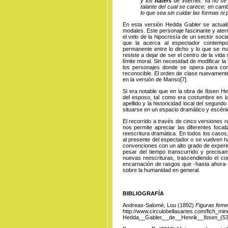
y los
haters
de internet. Ya no se
talante del cual se carece; en cam
lo que sea sin cuidar las formas n
En esta versión Hedda Gabler se actual
modales. Este personaje fascinante y ater
el velo de la hipocresía de un sector soci
que la acerca al espectador contemp
permanente entre lo dicho y lo que se ma
resiste a dejar de ser el centro de la vida
límite moral. Sin necesidad de modificar la
los personajes donde se opera para con
reconocible. El orden de clase nuevamente
en la
versión de
Manso
[7]
.
Si era notable que en la obra de Ibsen He
del esposo, tal como era costumbre en la
apellido y la historicidad local del segun
situarse en un espacio dramático y escénic
El recorrido a través de cinco versiones r
nos permite apreciar las diferentes focal
reescritura dramática. En todos los casos
al presente del espectador o se vuelven ha
convenciones con un alto grado de experim
pesar del tiempo transcurrido y precisa
nuevas reescrituras, trascendiendo el con
encarnación de rasgos que -hasta ahora
sobre la humanidad en general.
BIBLIOGRAFÍA
Andreas-Salomé, Lou (1892)
Figuras feme
http://www.circulobellasartes.com/fich_min
Hedda__Gabler,__de__Henrik__Ibsen_(53