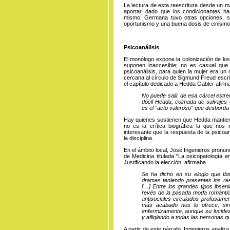
La lectura de esta reescritura desde un ma
aportar, dado que los condicionantes h
mismo. Germana tuvo otras opciones, se
oportunismo y una buena dosis de cini
Psicoanálisis
El monólogo expone la colonización de l
suponen inaccesible; no es casual que 
psicoanálisis, para quien la mujer era un
cercana al círculo de Sigmund Freud escrib
el capítulo dedicado a Hedda Gabler afirm
No puede salir de esa cárcel estre
dócil Hedda, colmada de salvajes d
es el "acto valeroso" que desborda 
Hay quienes sostienen que Hedda mantie
no es la crítica biográfica la que nos 
interesante que la respuesta de la psicoa
la disciplina.
En el ámbito local, José Ingenieros pronu
de Medicina titulada "La psicopatología e
Justificando la elección, afirmaba
Se ha dicho en su elogio que Ibs
dramas teniendo presentes los res
[…] Entre los grandes tipos ibseni
revés de la pasada moda romántica
antisociales circulados profusamen
más acabado nos lo ofrece, sin
enfermizamente, aunque su lucidez 
y afligiendo a todas las personas q
A partir de este párrafo, Ingenieros anal