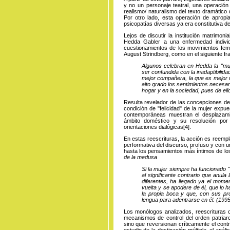
y no un personaje teatral, una operación 
realismo/ naturalismo del texto dramático 
Por otro lado, esta operación de apropia
psicopatías diversas ya era constitutiva de
Lejos de discutir la institución matrimoni
Hedda Gabler a una enfermedad individ
cuestionamientos de los movimientos femi
August Strindberg, como en el siguiente fr
Algunos celebran en Hedda la "muj
ser confundida con la inadaptibilid
mejor compañera, la que es mejor 
alto grado los sentimientos necesar
hogar y en la sociedad, pues de ell
Resulta revelador de las concepciones de 
condición de "felicidad" de la mujer expu
contemporáneas muestran el desplazamie
ámbito doméstico y su resolución por
orientaciones
dialógicas
[4]
.
En estas reescrituras, la acción es reempl
performativa del discurso, profuso y con u
hasta los pensamientos más íntimos de lo
de la medusa
Si la mujer siempre ha funcionado "
al significante contrario que anula
diferentes, ha llegado ya el momen
vuelta y se apodere de él, que lo 
la propia boca y que, con sus pr
lengua para adentrarse en él. (1995
Los monólogos analizados, reescrituras c
mecanismos de control del orden patriarc
sino que reversionan críticamente el cont
estudio de la destinación múltiple, el anál