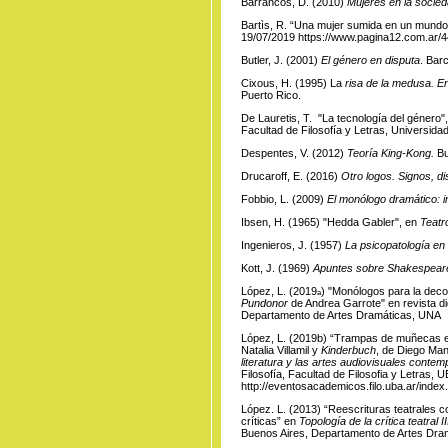
Barrancos, D. (2010)
Mujeres en la socied
Bartìs, R. “Una mujer sumida en un mundo
19/07/2019
https://www.pagina12.com.ar/
Butler, J. (2001)
El género en disputa
. Bar
Cixous, H. (1995) La
risa de la medusa. En
Puerto Rico.
De Lauretis, T. "La tecnología del género"
Facultad de Filosofía y Letras, Universida
Despentes, V. (2012)
Teoría King-Kong.
Bu
Drucaroff, E. (2016)
Otro logos. Signos, di
Fobbio, L. (2009)
El monólogo dramático: i
Ibsen, H. (1965) "Hedda Gabler", en
Teatr
Ingenieros, J. (1957)
La psicopatología en 
Kott, J. (1969)
Apuntes sobre Shakespear
López, L. (2019ₐ) "Monólogos para la dec
Pundonor
de Andrea Garrote" en revista di
Departamento de Artes Dramáticas, UNA
López, L. (2019b) “Trampas de muñecas e
Natalia Villamil y
Kinderbuch
, de Diego Ma
literatura y las artes audiovisuales conte
Filosofía, Facultad de Filosofia y Letras
http://eventosacademicos.filo.uba.ar/inde
López. L. (2013) “Reescrituras teatrales 
críticas” en
Topología de la crítica teatral
Buenos Aires, Departamento de Artes Dram