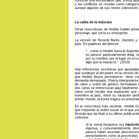
construir una verosimilitud que, a esta altu
y los conflictos se revelan como categorí
aunque algunos de sus restos sobreviven 
La caída de la máscara
Otras reescrituras de Hedda Gabler ponen 
personaje, que sería su emergente.
La versión de Ricardo Bartis,
Hambre y 
país. En palabras del director
“…como si Hedda fuera la Argentina
no parece particularmente linda, n
por su nombre, por el lugar en el c
algo que la masacra.” (2019)
Hay referencias escénicas que apuntalan
que sustituye al del padre en la versión de
que Hedda desea permanecer -tiene com
demanda demasiado. Podría interpretarse
de clase
y
orden de género
, formuladas 
dos caras se entrecruzan aquí fatalmente.
clase social resulta una aspiración que
transfiere al país, entre su situación pe
primer mundo, la ironía trágica se present
En la reescritura más reciente,
Hedda Ga
que responde al orden social en el que est
fórmula que da título a su última publicaci
cinismos:
Si la moral burguesa era
hipócri
ingenua, o convenientemente disi
parece haber asumido desconcert
perturbadores como la posverdad, 