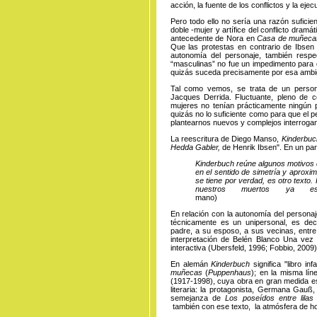
acción, la fuente de los conflictos y la eje
Pero todo ello no sería una razón suficie
doble -mujer y artífice del conflicto dram
antecedente de Nora en
Casa de muñec
Que las protestas en contrario de Ibsen
autonomía del personaje, también respe
“masculinas” no fue un impedimento para 
quizás suceda precisamente por esa amb
Tal como vemos, se trata de un person
Jacques Derrida. Fluctuante, pleno de c
mujeres no tenían prácticamente ningún p
quizás no lo suficiente como para que el 
plantearnos nuevos y complejos interrogan
La reescritura de Diego Manso,
Kinderbuc
Hedda Gabler,
de Henrik Ibsen". En un par
Kinderbuch reúne algunos motivos 
en el sentido de simetría y aproxim
se tiene por verdad, es otro texto
nuestros muertos ya esc
mano
En relación con la autonomía del personaj
técnicamente es un unipersonal, es deci
padre, a su esposo, a sus vecinas, entre 
interpretación de Belén Blanco Una vez
interactiva (Ubersfeld, 1996; Fobbio, 2009)
En alemán
Kinderbuch
significa "libro i
muñecas
(
Puppenhaus
); en la misma lín
(1917-1998), cuya obra en gran medida está
literaria: la protagonista, Germana Gauß,
semejanza de
Los poseídos entre lila
también con ese texto, la atmósfera de horro