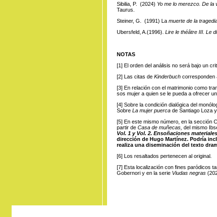
Sibilia, P. (2024)
Yo me lo merezco. De la v
Taurus.
Steiner, G. (1991) La
muerte de la tragedi
Ubersfeld, A.(1996).
Lire le théâtre III. Le
NOTAS
[1]
El orden
del análisis no será bajo un cri
[2]
Las citas
de
Kinderbuch
corresponden al
[3]
En relación
con el matrimonio como tra
sos mujer a quien se le pueda a ofrecer u
[4]
Sobre
la condición dialógica del monól
Sobre
La mujer puerca
de Santiago Loza 
[5]
En este
mismo número, en la sección Cr
partir de
Casa de muñecas,
del mismo Ibs
Vol. 1 y Vol. 2. Ensoñaciones materiale
dirección de Hugo Martínez. Podría inclu
realiza una diseminación del texto dram
[6]
Los resaltados
pertenecen al original.
[7]
Esta localización
con fines paródicos t
Gobernori y en la serie
Viudas negras
(202