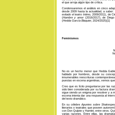
el que arroja algún tipo de crítica.
Condensaremos el análisis en cinco adapt
desde 2009 hasta la actualidad, a saber:
evitado el teatro íntimo,
2009/2011), de Cir
(
Hambre y amor
(2016/2017), de Dieg
(
Hedda García Blaquier,
2024/2025
)
[1]
Feminismos
N
No
No es un hecho menor que Hedda Gabler
hablado por hombres, desde su concep
innumerables reescrituras contemporáneas. 
puestas en escena argentinas, vemos que e
Creo que es lícito preguntarse por las r
sido bien considerada por su factura dra
sigue siendo un enigma por resolver y a 
escena intenta dar una respuesta al inter
del texto dramático.
En su célebre
Apuntes sobre Shakespe
literarios o teatrales que poseen autonomí
con Don Quijote y Hamlet, entre otros. Qu
varias razones. Entre ellas, las dramatú