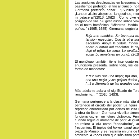
Las acciones desplegadas en la escena, c
pasatiempo preferido, el tiro al blanco, no
Germana preferiría cazar: "¡Suelten per
¡Lancen al aire abejorros, langostinos, m
mi balacera!"(
2018, 10
)
[2]
. Como vive 
polígono de tiro. Su gestualidad indica vio
en el texto homónimo: "Mientras, Hedda 
puños. " (1965, 1685), Germana, según la 
Baja tres cambios. Se lleva una ma
tensión muscular. Con la otra sost
escritorio. Apoya la pistola. Inha
sobre el borde del escritorio, la e
dejó el tejido. Lo toma. Lo evalú
aguja. Lo aprieta en un puño). (201
El monólogo también tiene interlocutore
enunciativa presenta, sobre todo, los di
forma de mandatos:
Y que vos sos una mujer, hija mía,
sos una mujer y los golpes dados 
[…] a diferencia de las grandes c
Más adelante aclara el significado de "b
rendimiento… " (
2018, 14
)
[3]
.
Germana pertenece a la clase más alta de
pertenece al círculo del poder. La figura
represor, encarcelado por delitos de les
la obra de Ibsen- Germana vive literalme
funcionarios, en un futuro distópico. Fa
cuando llegue el momento de parir. Al igu
se refiere a ella como "cascabelito",
frecuentes. El tópico del
horror vacui
aso
pieza de Manso, y se reafirma en una de l
ambiente. A veces creo que sólo sirvo par