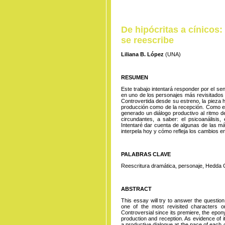
De hipócritas a cínicos:
se reescribe
Liliana B. López
(UNA)
RESUMEN
Este trabajo intentará responder por el sen
en uno de los personajes más revisitados 
Controvertida desde su estreno, la pieza 
producción como de la recepción. Como ev
generado un diálogo productivo al ritmo d
circundantes, a saber: el psicoanálisis, 
Intentaré dar cuenta de algunas de las m
interpela hoy y cómo refleja los cambios e
PALABRAS CLAVE
Reescritura dramática, personaje, Hedda G
ABSTRACT
This essay will try to answer the question
one of the most revisited characters o
Controversial since its premiere, the epon
production and reception. As evidence of i
a productive dialogue at the pace of each 