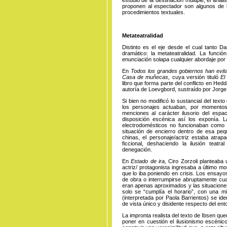
proponen al espectador son algunos de 
procedimientos textuales.
Metateatralidad
Distinto es el eje desde el cual tanto Da
dramático: la metateatralidad. La funci
enunciación solapa cualquier abordaje por 
En
Todos los grandes gobiernos han evita
Casa de muñecas,
cuya versión tituló
El
libro que forma parte del conflicto en He
autoría de Loevgbord, sustraído por Jor
Si bien no modificó lo sustancial del texto
los personajes actuaban, por momentos
menciones al carácter ilusorio del espaci
disposición escénica así los exponía. 
electrodomésticos no funcionaban como t
situación de encierro dentro de esa pe
chinas, el personaje/actriz estaba atra
ficcional, deshaciendo la ilusión teatr
denegación.
En
Estado de ira,
Ciro Zorzoli planteaba 
actriz/ protagonista ingresaba a último 
que lo iba poniendo en crisis. Los ensayo
de obra o interrumpirse abruptamente cuan
eran apenas aproximados y las situaciones
solo se “cumplía el horario”, con una mí
(interpretada por Paola Barrientos) se id
de vista único y disidente respecto del e
La impronta realista del texto de Ibsen q
poner en cuestión el ilusionismo escénico