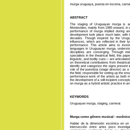
murga uruguaya, puesta en escena, carna
ABSTRACT
The staging of Uruguayan murga is an
Montevideo, mainly from 1985 onward, in
performance of murga implied during and 
development took place much later, with 
decades. Though inspired by the Urugu
influences, which are reflected in their 
performance. This article aims to invest
languages in Uruguayan murga, understood
disciplines are converging. Through int
specialists in the theatrical field, this 
linguistic, and bodily cues— are articulated
on theoretical contributions from theatrical
identify and categorize the signs present
role of the puestista (stage director) as a
the field, responsible for setting up the e
performance work of the artists as both m
the development of a still incipient conce
on murga as a hybrid artistic practice in a
KEYWORDS
Uruguayan murga, staging, carnival.
Murga como género musical - escénico:
Hablar de la dimensión escénica en un
intersección entre artes poco invest