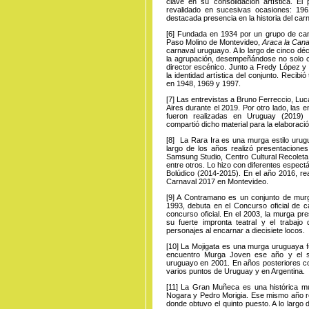
clave en su consolidación artística. E
revalidado en sucesivas ocasiones: 19
destacada presencia en la historia del car
[6]
Fundada
en 1934 por un grupo de cani
Paso Molino de Montevideo,
Araca la Can
carnaval uruguayo. A lo largo de cinco dé
la agrupación, desempeñándose no solo co
director escénico. Junto a Fredy López y L
la identidad artística del conjunto. Recib
en 1948, 1969 y 1997.
[7]
Las entrevistas
a Bruno Ferreccio, Luc
Aires durante el 2019. Por otro lado, las
fueron realizadas en Uruguay (2019) 
compartió dicho material para la elaboració
[8]
La Rara
Ira es una murga estilo urug
largo de los años realizó presentacione
Samsung Studio, Centro Cultural Recoleta,
entre otros. Lo hizo con diferentes espec
Bolúdico (2014-2015). En el año 2016, rea
Carnaval 2017 en Montevideo.
[9]
A Contramano
es un conjunto de mur
1993, debuta en el Concurso oficial de 
concurso oficial. En el 2003, la murga p
su fuerte impronta teatral y el trabajo
personajes al encarnar a diecisiete locos.
[10]
La Mojigata
es una murga uruguaya fu
encuentro Murga Joven ese año y el si
uruguayo en 2001. En años posteriores con
varios puntos de Uruguay y en Argentina.
[11]
La Gran
Muñeca es una histórica mu
Nogara y Pedro Morigia. Ese mismo año re
donde obtuvo el quinto puesto. A lo largo 