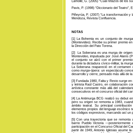
Lamolle, G. (2005) “Cual retazos de los su
Pavis, P. (1998) “Diccionario del Teatro”, 
Piñeyrúa, P. (2007) “La transformación y 
Mendoza, Revista Confluencia.
NOTAS
[1]
La Bohemia
es un conjunto de murga 
(Montevideo). Recibe su primer premio en 
la Dirección del Pato Torena.
[2]
La Soberana
es una murga de origen 
Montevideo, impulsada por José Alanís (
el conjunto se alzó con el primer premio
durante la dictadura cívico-militar, la mur
La Soberana reapareció en el certamen 
como
murga-ópera
: un espectáculo conce
desarrollo y cierre, pensado más allá de 
[3]
Fundada
1980, Falta y Resto surge en 
y letrista Raúl Castro, en colaboración c
artística constante más allá del calenda
consecutivos en el concurso oficial del ca
[4]
La Antimurga
BCG realizó su debut en 
pero su origen se remonta a 1983, cuand
ámbito teatral. Su principal contribuci
elementos propios del lenguaje escénico t
los códigos expresivos, marcando así un pu
[5]
Con una
trayectoria que se remonta
barrio Pueblo Victoria —posteriorment
participación en el Concurso Oficial del C
partir de 1949, Antonio Iglesias asume la