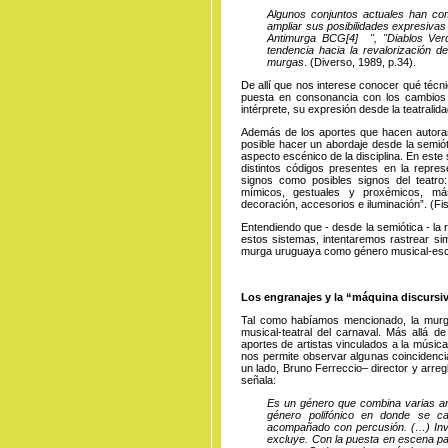
Algunos conjuntos actuales han com
ampliar sus posibilidades expresivas
Antimurga BC
G
[4]
", "Diablos
Ver
tendencia hacia la revalorización d
murgas
. (Diverso, 1989, p.34).
De allí que nos interese conocer qué técni
puesta en consonancia con los cambios 
intérprete, su expresión desde la teatralid
Además de los aportes que hacen autoras
posible hacer un abordaje desde la semiót
aspecto escénico de la disciplina. En este 
distintos códigos presentes en la represe
signos como posibles signos del teatro: r
mímicos, gestuales y proxémicos, más
decoración, accesorios e iluminación”. (Fis
Entendiendo que - desde la semiótica - la 
estos sistemas, intentaremos rastrear si
murga uruguaya como género musical-esc
Los engranajes y la “máquina discursi
Tal como habíamos mencionado, la murg
musical-teatral del carnaval. Más allá d
aportes de artistas vinculados a la música 
nos permite observar algunas coincidencia
un lado, Bruno Ferreccio– director y arr
señala:
Es un género que combina varias art
género polifónico en donde se c
acompañado con percusión. (…) Invit
excluye. Con la puesta en escena pa