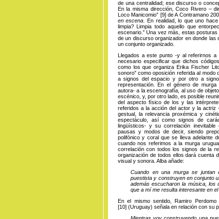
de una centralidad; ese discurso o conce
En la misma dirección, Coco Rivero – dir
Loco
Manicomio
”
[9]
de A Contramano 2003
en escena
. En realidad, lo que uno hace
limpia? Limpia todo aquello que entorpe
escenario.” Una vez más, estas posturas s
de un discurso organizador en donde las 
un conjunto organizado.
Llegados a este punto -y al referirnos a
necesario especificar que dichos códigos 
como los que organiza Erika Fischer Litc
sonoro” como oposición referida al modo de
a signos del espacio y por otro a signos
representación. En el género de murga e
autora- a la escenografía, al uso de objet
escénico, y, por otro lado, es posible reuni
del aspecto físico de los y las intérpr
referidos a la acción del actor y la actr
gestual, la relevancia proxémica y cinét
espectáculo, así como signos de carác
lingüísticos- y su correlación inevitable
pausas y modos de decir, siendo prepon
polifónico y coral que se lleva adelante 
cuando nos referimos a la murga urugu
correlación con todos los signos de la re
organización de todos ellos dará cuenta 
visual y sonora. Alba añade:
Cuando en una murga se juntan el 
puestista y construyen en conjunto u
además escucharon la música, los c
que a mí me resulta interesante en el
En el mismo sentido, Ramiro Perdomo
[10]
(Uruguay) señala en relación con su pr
Mientras voy construyendo una pue