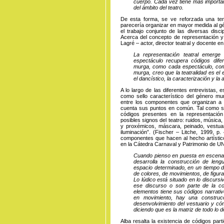
cuerpo. Cada vez tiene más importa
del ámbito del teatro.
De esta forma, se ve reforzada una ten
parecería organizar en mayor medida al gé
el trabajo conjunto de las diversas disci
Acerca del concepto de representación y
Lagré – actor, director teatral y docente en
La representación teatral emerge
espectáculo recupera códigos dife
murga, como cada espectáculo, comb
murga, creo que la teatralidad es el
el dancístico, la caracterización y la 
A lo largo de las diferentes entrevistas, 
como sello característico del género mu
entre los componentes que organizan a l
cuenta sus puntos en común. Tal como señ
códigos presentes en la representación
posibles signos del teatro: ruidos, música,
y proxémicos, máscara, peinado, vestuar
iluminación”. (Fischer – Litche, 1999, p
componentes que hacen al hecho artístico
en la Cátedra Carnaval y Patrimonio de U
Cuando pienso en puesta en escena 
desarrolla la construcción de leng
espacio determinado, en un tiempo 
de colores, de movimientos, de figu
Lo lúdico está situado en lo discurs
ese discurso o son parte de la c
elementos tiene sus códigos narrativ
en movimiento, hay una construcc
desenvolvimiento del vestuario y có
diciendo que es la matriz de todo lo 
Alba resalta la existencia de códigos par