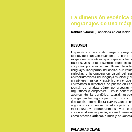
La dimensión escénica 
engranajes de una máq
Daniela Guerci
(Licenciada en Actuación -
RESUMEN
La puesta en escena de murga uruguaya e
Montevideo fundamentalmente a partir 
exigencias simbólicas
que implicaba hace
Buenos Aires, este desarrollo ocurre incl
conjuntos porteños en las últimas década
uruguayo, incorporan influencias culturales
melodías y la concepción visual del esp
entrecruzamiento del lenguaje musical y e
un género musical - escénico en el que c
entrevistas a directores de puesta en esc
teatral, se analiza cómo se articulan 
lingüísticos y corporales— en la construc
aportes de la semiótica teatral, espec
categorizar los signos presentes en este 
de puestista como figura clave y aún en p
organizar expresivamente al conjunto y de
músicos/as y actores/actrices. Este es
conceptual aún incipiente, abriendo nueva
como práctica artística híbrida y en const
PALABRAS CLAVE