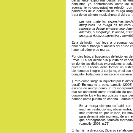
ciertamente explorada desde su dimens
conjuntos ya conformados como de tal
acercamiento conceptual en relación con 
partiremos de la definición de murga uru
trata de un género musical-teatral del carn
Las dos materias expresivas funda
murgueras. La murga es un coro q
representa desde un escenario determ
además, el maquillaje, la danza, el ve
una gran riqueza expresiva y semiót
Esta definición nos lleva a preguntarnos
abocando el trabajo al análisis del cruce 
hacen al género de murga.
Por otro lado, si buscamos definiciones des
Pavis. El autor define a la puesta en esc
en donde las distintas expresiones artíst
puesta en escena debe formar un siste
elemento se integre al conjunto, en el que
conjunto. Toda puesta en escena instaura 
¿Pero cómo surge la inquietud por la dime
coral? En cuanto a esto, Lamolle (2005)
escena de murga como un rol incorporado 
que se conformó como resultado de una t
corporal de los y las murguistas y que pe
conoce como puesta en escena. Lamolle 
En la murga siempre se bailó con u
muchas restricciones, obviamente),
más reciente es, por un lado, los mo
para determinado momento de un repe
que coreográficos, también marcados
(Lamolle, 2005, p.79).
En la misma dirección, Diverso señala qu