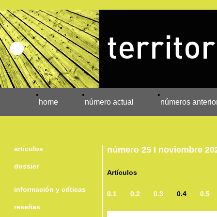
•
•
•
home
número actual
números anterio
artículos
número 25 I noviembre 20
dossier
Artículos
información y críticas
0.1
0.2
0.3
0.4
0.5
reseñas