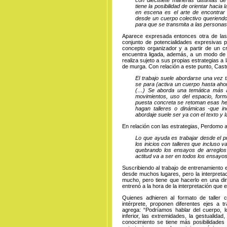
tiene la posibilidad de orientar haci
en escena es el arte de encontra
desde un cuerpo colectivo queriendo
para que se transmita a las persona
Aparece expresada entonces otra de las 
conjunto de potencialidades expresivas 
concepto organizador y a partir de un cri
encuentra ligada, además, a un modo de de
realiza sujeto a sus propias estrategias a 
de murga. Con relación a este punto, Cas
El trabajo suele abordarse una vez 
se para (activa un cuerpo hasta ahor
(…) Se aborda una temática más all
movimientos, uso del espacio, form
puesta concreta se retoman esas he
hagan talleres o dinámicas -que in
abordaje suele ser ya con el texto y 
En relación con las estrategias, Perdomo a
Lo que ayuda es trabajar desde el p
los inicios con talleres que incluso 
quebrando los ensayos de arreglo
actitud va a ser en todos los ensayos
Suscribiendo al trabajo de entrenamiento e
desde muchos lugares, pero la interpreta
mucho, pero tiene que hacerlo en una di
entrenó a la hora de la interpretación que e
Quienes adhieren al formato de taller 
intérprete, proponen diferentes ejes a tr
agrega: “Podríamos hablar del cuerpo, los
inferior, las extremidades, la gestualid
conocimiento se tiene más posibilidades