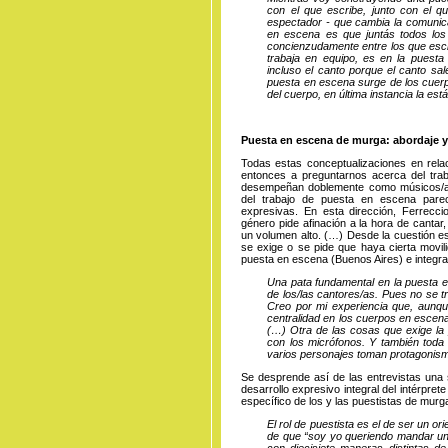
con el que escribe, junto con el q
espectador - que cambia la comunica
en escena es que juntás todos los
concienzudamente entre los que escri
trabaja en equipo, es en la puest
incluso el canto porque el canto s
puesta en escena surge de los cuerp
del cuerpo, en última instancia la est
Puesta en escena de murga: abordaje y
Todas estas conceptualizaciones en relac
entonces a preguntarnos acerca del traba
desempeñan doblemente como músicos/as
del trabajo de puesta en escena parec
expresivas. En esta dirección, Ferrecc
género pide afinación a la hora de cantar
un volumen alto. (…) Desde la cuestión es
se exige o se pide que haya cierta movili
puesta en escena (Buenos Aires) e integr
Una pata fundamental en la puesta e
de los/las cantores/as. Pues no se tr
Creo por mi experiencia que, aunq
centralidad en los cuerpos en escena,
(…) Otra de las cosas que exige la 
con los micrófonos. Y también toda
varios personajes toman protagonis
Se desprende así de las entrevistas una 
desarrollo expresivo integral del intérpre
específico de los y las puestistas de murga
El rol de puestista es el de ser un ori
de que “soy yo queriendo mandar un
con diecisiete maneras distintas de