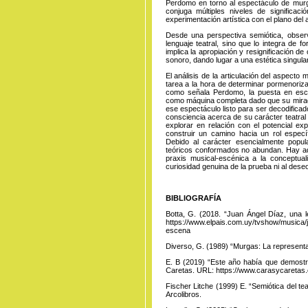
Perdomo en torno al espectáculo de mu
conjuga múltiples niveles de significac
experimentación artística con el plano del a
Desde una perspectiva semiótica, obse
lenguaje teatral, sino que lo integra de 
implica la apropiación y resignificación d
sonoro, dando lugar a una estética singula
El análisis de la articulación del aspecto
tarea a la hora de determinar pormenori
como señala Perdomo, la puesta en esc
como máquina completa dado que su mirada 
ese espectáculo listo para ser decodificad
consciencia acerca de su carácter teatral
explorar en relación con el potencial e
construir un camino hacia un rol especí
Debido al carácter esencialmente popula
teóricos conformados no abundan. Hay aqu
praxis musical-escénica a la conceptuali
curiosidad genuina de la prueba ni al dese
BIBLIOGRAFÍA
Botta, G. (2018. “Juan Ángel Díaz, una 
https://www.elpais.com.uy/tvshow/musica/
escena
Diverso, G. (1989) “Murgas: La representa
E. B (2019) “Este año había que demostr
Caretas. URL:
https://www.carasycaretas
Fischer Litche (1999) E. “Semiótica del tea
Arcolibros.