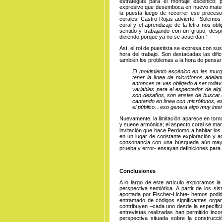
estrategias para el montaje escénico:
expresivo que desemboca en nuevo material
la puesta luego de recorrer ese proceso
corales. Castro Rojas advierte: “Solemos
coral y el aprendizaje de la letra nos ob
sentido y trabajando con un grupo, desp
diciendo porque ya no se acuerdan.”
Así, el rol de puestista se expresa con sus 
hora del trabajo. Son destacadas las dific
también los problemas a la hora de pensar
El movimiento escénico en las murgas
tener la línea de micrófonos adelan
entonces te ves obligado a ser toda
variables para el espectador de alg
son desafíos, son ansias de buscar o
cantando en línea con micrófonos, est
el público…eso genera algo muy inte
Nuevamente, la limitación aparece en torn
y suene armónica; el aspecto coral se man
invitación que hace Perdomo a habitar los
en un lugar de constante exploración y a
consonancia con una búsqueda aún mayo
prueba y error- ensayan definiciones para l
Conclusiones
A lo largo de este artículo exploramos 
perspectiva semiótica. A partir de los si
aportada por Fischer-Lichte- hemos podi
entramado de códigos significantes orga
contribuyen –cada uno desde la especifici
entrevistas realizadas han permitido inc
perspectiva situada sobre la construcc