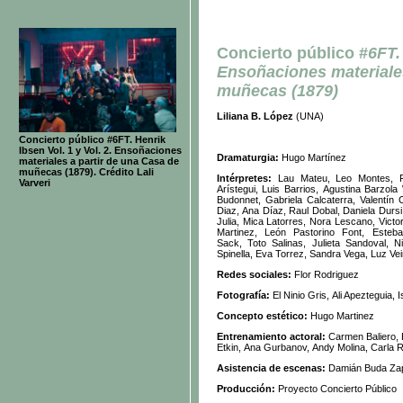
Concierto público #
6FT.
Ensoñaciones materiales
muñecas (1879)
Liliana B. López
(UNA)
Concierto público #6FT. Henrik
Ibsen Vol. 1 y Vol. 2. Ensoñaciones
Dramaturgia:
Hugo Martínez
materiales a partir de una Casa de
muñecas (1879). Crédito Lali
Intérpretes:
Lau Mateu, Leo Montes, F
Varveri
Arístegui, Luis Barrios, Agustina Barzola
Budonnet, Gabriela Calcaterra, Valentín 
Diaz, Ana Díaz, Raul Dobal, Daniela Dursi,
Julia, Mica Latorres, Nora Lescano, Vic
Martinez, León Pastorino Font, Est
Sack, Toto Salinas, Julieta Sandoval, 
Spinella, Eva Torrez, Sandra Vega, Luz Vei
Redes sociales:
Flor Rodriguez
Fotografía:
El Ninio Gris, Ali Apezteguia,
Concepto estético:
Hugo Martinez
Entrenamiento actoral:
Carmen Baliero, 
Etkin, Ana Gurbanov, Andy Molina, Carla 
Asistencia de escenas:
Damián Buda Za
Producción:
Proyecto Concierto Público