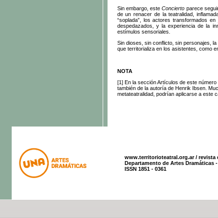
Sin embargo, este
Concierto
parece seguir
de un renacer de la teatralidad, inflama
“soplada”, los actores transformados en je
despedazados, y la experiencia de la i
estímulos sensoriales.
Sin dioses, sin conflicto, sin personajes,
que territorializa en los asistentes, como e
NOTA
[1]
En
la sección
Artículos de este número 
también de la autoría de Henrik Ibsen. Muc
metateatralidad, podrían aplicarse a este 
www.territorioteatral.org.ar / revista
Departamento de Artes Dramáticas - 
ISSN 1851 - 0361