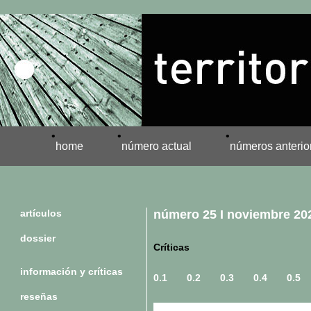
•
•
•
home
número actual
números anterio
artículos
número 25 I noviembre 20
dossier
Críticas
información y críticas
0.1
0.2
0.3
0.4
0.5
reseñas