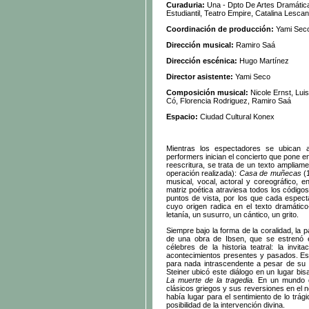
Curaduria:
Una - Dpto De Artes Dramática
Estudiantil, Teatro Empire, Catalina Lesc
Coordinación de producción:
Yami Sec
Dirección musical:
Ramiro Saá
Dirección escénica:
Hugo Martínez
Director asistente:
Yami Seco
Composición musical:
Nicole Ernst, Lui
Có, Florencia Rodriguez, Ramiro Saá
Espacio:
Ciudad Cultural Konex
Mientras los espectadores se ubican a
performers inician el concierto que pone e
reescritura, se trata de un texto ampliame
operación realizada):
Casa de muñecas
(
musical, vocal, actoral y coreográfico, 
matriz poética atraviesa todos los código
puntos de vista, por los que cada especta
cuyo origen radica en el texto dramáti
letanía, un susurro, un cántico, un grito.
Siempre bajo la forma de la coralidad, la 
de una obra de Ibsen, que se estrenó 
célebres de la historia teatral: la inv
acontecimientos presentes y pasados. Esa
para nada intrascendente a pesar de su 
Steiner ubicó este diálogo en un lugar bisag
La muerte de la tragedia.
En un mundo de
clásicos griegos y sus reversiones en el n
había lugar para el sentimiento de lo trági
posibilidad de la intervención divina.