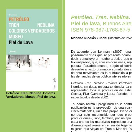
Petróleo. Tren. Neblina
Piel de lava
, Buenos Aire
ISBN 978-987-1768-87-5
Mariano Nicolás Zucchi
(Instituto de In
De acuerdo con Lehmann (2002), una de 
posdramático” es que se presenta como una
decir, constituye un hecho artístico que 
textual previo, que, solo en ocasiones, r
puesta. Paradójicamente, según el teóri
devuelve al texto dramático su naturaleza
de este movimiento es la publicación a p
las demandas de un público interesado en 
Petróleo. Tren. Neblina. Colores Verdade
inscribe, sin duda, en esta tendencia. La 
representan toda la producción de est
Petróleo. Tren. Neblina. Colores
Correa, Pilar Gamboa y Laura Paredes– q
Verdaderos. Museo, Piel de lava.
espectáculos desde 2002.
Tal como afirma Spregelburd en la contra
publicación es la proyección de una voz c
cinco materiales, un estilo propio. Dicho e
no sea solo reconocible por sus proce
producciones–, sino, también, por un tipo 
cada uno de los materiales reproduce una 
diferente –petroleros en el sur de Argen
mujeres que viajan en Tren a Mar del Pla