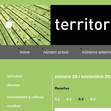
•
•
•
home
número actual
números anterio
artículos
número 25 I noviembre 20
dossier
Reseñas
información y críticas
0.1
0.2
0.3
0.4
reseñas