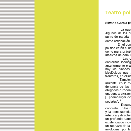
Teatro pol
Silvana Garcia (
La cuestión que 
Algunos de los a
punto de partida, 
como ordenación i
En el conjunto d
política están el 
como mera práctic
masivos de comuni
Las condiciones
contornos ideológ
anteriormente era 
hoy los blancos
ideológicos que 
fronteras, en el i
También los med
militante, en la 
denuncia de las 
obligados a recono
encuentra extraor
[...] como lugar d
2
sociales”. 
Resulta de ahí, 
concreto. En los m
y la consistencia
artística y directa
un profundo cambi
existencia de mov
un rechazo de la 
mitologías, por 