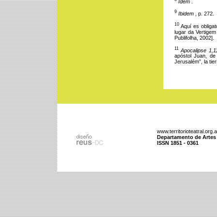
Idem 
.
9
Ibidem 
, p. 272.
10
Aquí es obligat
lugar da Vertigem 
Publifolha, 2002].
11
Apocalipse 1,1
apóstol Juan, de
Jerusalém”, la tier
www.territorioteatral.org.a
Departamento de Artes D
ISSN 1851 - 0361