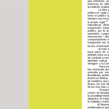
que entramos, po
entonces, en últim
la tradición orgán
La idea que pre
político es regla 
entre el político 
siempre una excepc
8
la propia regla”.
naturalezas disti
trasgresión, supe
político, por la 
autoritario. Lueg
intervención / dis
comportamiento no
trasgresión por la
locura, el desesper
Al traer esas re
hace pacto de co
definido entre un 
de combate a ese c
alteridad radical
Vertigem y la Com
Hace poco, el V
fue construido du
extendía por tre
Brasilândia, perife
Brasil con Bolivia,
de metáfora, que e
Brasis, los tres 
B
de los ríos más c
El teatro del Ve
centro, de desplaz
la actualidad hist
alegórica. El tra
la realidad y traíd
Al disponer su t
problemáticos que