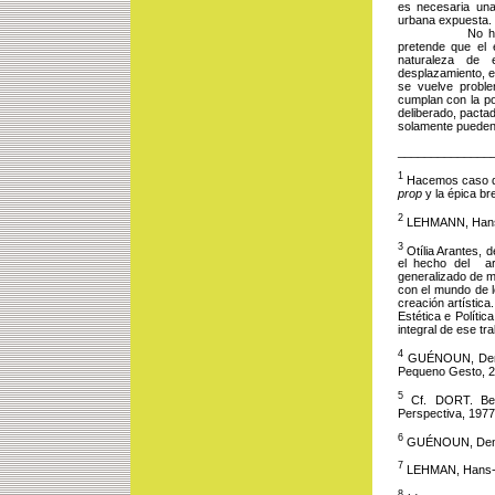
es necesaria una
urbana expuesta. 
No hay intenci
pretende que el 
naturaleza de e
desplazamiento, ex
se vuelve proble
cumplan con la pos
deliberado, pacta
solamente pueden ex
______________
1
Hacemos caso de d
prop
y la épica br
2
LEHMANN, Hans
3
Otília Arantes, d
el hecho del ar
generalizado de me
con el mundo de l
creación artística
Estética e Polític
integral de ese tr
4
GUÉNOUN, Den
Pequeno Gesto, 20
5
Cf. DORT. Ber
Perspectiva, 1977.
6
GUÉNOUN, Deni
7
LEHMAN, Hans-T
8