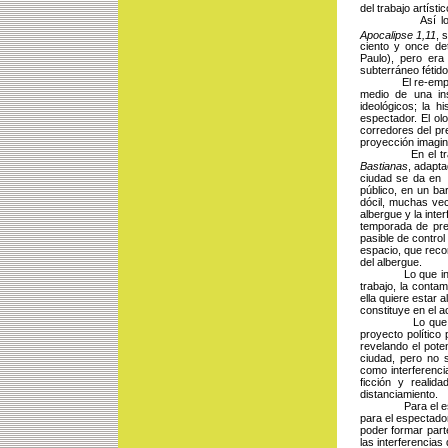
del trabajo artísti
Así lo hizo el 
Apocalipse
1,11
, 
ciento y once de
Paulo), pero era
subterráneo fétido 
El re-emplazami
medio de una ins
ideológicos; la h
espectador. El olo
corredores del pr
proyección imagina
En el trabajo 
Bastianas
, adapta
ciudad se da en 
público, en un ba
dócil, muchas vec
albergue y la inte
temporada de pre
pasible de control
espacio, que recorr
del albergue. 
Lo que interesa
trabajo, la conta
ella quiere estar 
constituye en el ac
Lo que nos inte
proyecto político 
revelando el poten
ciudad, pero no 
como interferenci
ficción y realid
distanciamiento.
Para el especta
para el espectador
poder formar part
las interferencias