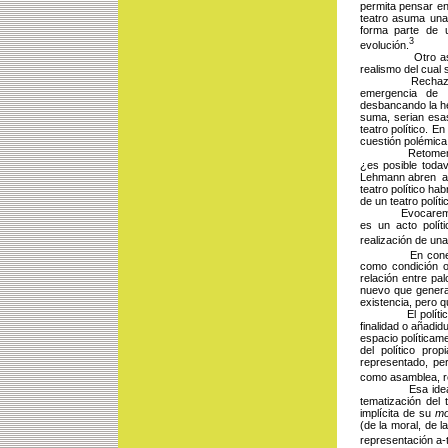
permita pensar en 
teatro asuma una 
forma parte de 
3
evolución.
Otro aspecto q
realismo del cual 
Rechazo de la tr
emergencia de n
desbancando la he
suma, serian esas
teatro político. E
cuestión polémica,
Retomemos la cue
¿es posible toda
Lehmann abren aqu
teatro político ha
de un teatro polític
Evocaremos, ade
es un acto polít
realización de una 
En conexión a
como condición or
relación entre pa
nuevo que genera
existencia, pero 
El político pert
finalidad o añadid
espacio políticame
del político pro
representado, pero
como asamblea, re
Esa idea se apr
tematización del t
implícita de su 
mo
(de la moral, de l
representación a-t