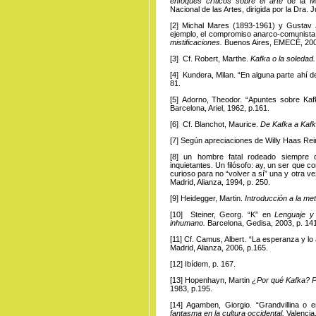
enfoques críticos sobre el arte
de la Ma
Nacional de las Artes, dirigida por la Dra. 
[2]
Michal
Mares (1893-1961) y Gustav Ja
ejemplo, el compromiso anarco-comunista
mistificaciones.
Buenos Aires, EMECÉ, 20
[3]
Cf. Robert
, Marthe.
Kafka o la soledad
[4]
Kundera
, Milan. “En alguna parte ahí 
81.
[5]
Adorno
, Theodor. “Apuntes sobre Kaf
Barcelona, Ariel, 1962, p.161.
[6]
Cf. Blanchot
, Maurice.
De Kafka a Kaf
[7]
Según
apreciaciones de Willy Haas Rei
[8]
un
hombre fatal rodeado siempre d
inquietantes. Un filósofo: ay, un ser que
curioso para no “volver a sí” una y otra v
Madrid, Alianza, 1994, p. 250.
[9]
Heidegger
, Martin.
Introducción a la met
[10]
Steiner,
Georg. “K” en
Lenguaje y 
inhumano.
Barcelona, Gedisa, 2003, p. 141
[11]
Cf. Camu
s, Albert. “La esperanza y l
Madrid, Alianza, 2006, p.165.
[12]
Ibídem
, p. 167.
[13]
Hopenhayn
, Martin
¿Por qué Kafka? Po
1983, p.195.
[14]
Agamben
, Giorgio. “Grandvillina 
fantasma en la cultura occidental,
Valencia