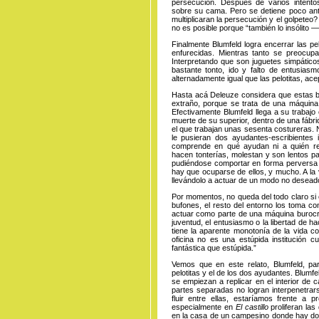
persecución. Después de varios intento
sobre su cama. Pero se detiene poco an
multiplicaran la persecución y el golpeteo
no es posible porque “también lo insólito —
Finalmente Blumfeld logra encerrar las pe
enfurecidas. Mientras tanto se preocupa 
Interpretando que son juguetes simpáticos 
bastante tonto, ido y falto de entusias
alternadamente igual que las pelotitas, ace
Hasta acá Deleuze considera que estas b
extraño, porque se trata de una máquina
Efectivamente Blumfeld llega a su trabaj
muerte de su superior, dentro de una fáb
el que trabajan unas sesenta costureras.
le pusieran dos ayudantes-escribientes 
comprende en qué ayudan ni a quién re
hacen tonterías, molestan y son lentos p
pudiéndose comportar en forma perversa y
hay que ocuparse de ellos, y mucho. A la 
llevándolo a actuar de un modo no desead
Por momentos, no queda del todo claro si 
bufones, el resto del entorno los toma 
actuar como parte de una máquina burocrát
juventud, el entusiasmo o la libertad de h
tiene la aparente monotonía de la vida co
oficina no es una estúpida institución 
fantástica que estúpida.”
Vemos que en este relato, Blumfeld, pa
pelotitas y el de los dos ayudantes. Blumfe
se empiezan a replicar en el interior de
partes separadas no logran interpenetrars
fluir entre ellas, estaríamos frente a
especialmente en
El castillo
proliferan las
en la casa de un campesino donde hay d