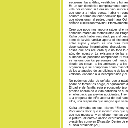
escaleras, barandillas, vestíbulos y buhar
Es un ser doméstico completamente sumerg
vela por él como si fuera un niño, nunca 
que suena a hojas secas, habla y respo
nombre o afirma no tener domicilio fijo. S
que obsesionan al padre: ¿qué hará Odr
dañado e inútil sobrevivirlo? Efectivament
Creo que poco nos importa saber si el n
conocida marca de motocicletas de Praga
Kafka pueda haber rescatado para el perso
seno de la vida familiar aporta el sinsent
entre sujeto y objeto, es una pura for
desencadenar interminables discusiones
cosas que nos recuerda que no todo lo q
aún, del nuestro. La existencia de las
humanos las podamos comprender. El mundo
se fusiona con los personajes del mund
desde las cosas, a los animales y a los 
orgánica que se comportan como mascot
de los anaqueles de las oficinas o de las
kafkiano, conduce a la incomprensión y al
No podemos dejar de señalar que la palabr
padre de familia” es
sorge
, el equivalente 
El padre de familia está preocupado (
sor
preciso acerca de la vida cotidiana de su f
en el espacio para evitar accidentes. Hay al
a la pregunta del niño acerca de qué hac
ellos, una respuesta que imagina que se la
Kafka afirmaba en sus diarios “Estoy 
Podríamos decir que lo monstruoso que ap
que nos muestran y en el que muchas ve
la pintura, al teatro o al cine expresion
o estériles como en
El castillo.
Dentro de e
su sola
presencia
.
[21]