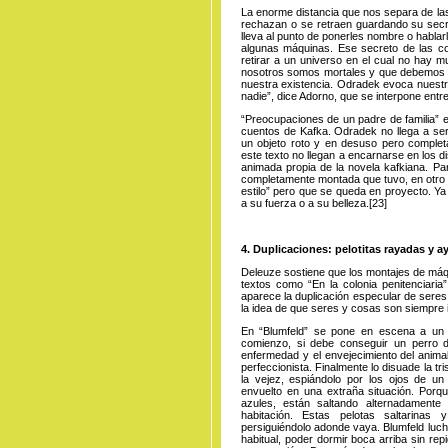
La enorme distancia que nos separa de la
rechazan o se retraen guardando su secr
lleva al punto de ponerles nombre o hablar
algunas máquinas. Ese secreto de las 
retirar a un universo en el cual no hay m
nosotros somos mortales y que debemos 
nuestra existencia. Odradek evoca nuestra
nadie”, dice Adorno, que se interpone entre
“Preocupaciones de un padre de familia” e
cuentos de Kafka. Odradek no llega a ser
un objeto roto y en desuso pero comple
este texto no llegan a encarnarse en los di
animada propia de la novela kafkiana. P
completamente montada que tuvo, en otro ti
estilo” pero que se queda en proyecto. Y
a su fuerza o a su
belleza
.
[23]
4. Duplicaciones: pelotitas rayadas y 
Deleuze sostiene que los montajes de máq
textos como “En la colonia penitenciaria
aparece la duplicación especular de seres 
la idea de que seres y cosas son siempre 
En “Blumfeld” se pone en escena a un 
comienzo, si debe conseguir un perro d
enfermedad y el envejecimiento del anim
perfeccionista. Finalmente lo disuade la t
la vejez, espiándolo por los ojos de un
envuelto en una extraña situación. Porqu
azules, están saltando alternadamente
habitación. Estas pelotas saltarina
persiguiéndolo adonde vaya. Blumfeld luch
habitual, poder dormir boca arriba sin rep