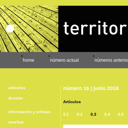
•
•
•
home
número actual
números anterio
artículos
número 16 | junio 2018
dossier
Artículos
información y críticas
0.1
0.2
0.3
0.4
0.5
reseñas