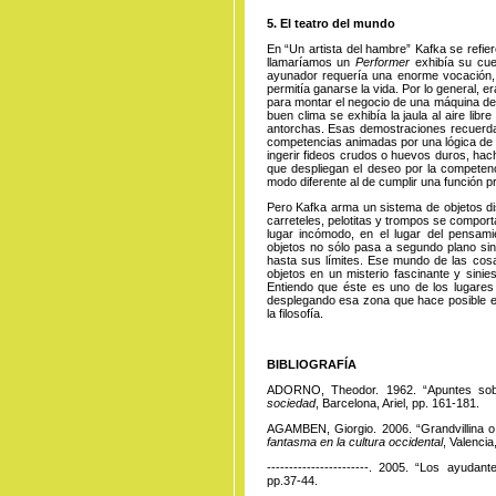
5. El teatro del mundo
En “Un artista del hambre” Kafka se refier
llamaríamos un
Performer
exhibía su cuer
ayunador requería una enorme vocación, 
permitía ganarse la vida. Por lo general, 
para montar el negocio de una máquina de 
buen clima se exhibía la jaula al aire li
antorchas. Esas demostraciones recuerdan
competencias animadas por una lógica de 
ingerir fideos crudos o huevos duros, ha
que despliegan el deseo por la competen
modo diferente al de cumplir una función p
Pero Kafka arma un sistema de objetos di
carreteles, pelotitas y trompos se compor
lugar incómodo, en el lugar del pensamie
objetos no sólo pasa a segundo plano sin
hasta sus límites. Ese mundo de las cos
objetos en un misterio fascinante y sinie
Entiendo que éste es uno de los lugares
desplegando esa zona que hace posible el 
la filosofía.
BIBLIOGRAFÍA
ADORNO, Theodor. 1962. “Apuntes so
sociedad
, Barcelona, Ariel, pp. 161-181.
AGAMBEN, Giorgio. 2006. “Grandvillina
fantasma en la cultura occidental
, Valencia
-----------------------. 2005. “Los ayuda
pp.37-44.