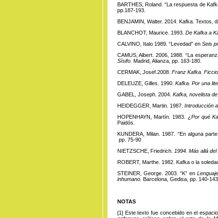
BARTHES, Roland. “La respuesta de Kaf
pp.187-193.
BENJAMIN, Walter. 2014. Kafka. Textos, d
BLANCHOT, Maurice. 1993.
De Kafka a K
CALVINO, Italo 1989. “Levedad” en
Seis p
CAMUS, Albert. 2006, 1988. “La esperanz
Sísifo.
Madrid, Alianza, pp. 163-180.
CERMAK, Josef.2008.
Franz Kafka. Ficcio
DELEUZE, Gilles. 1990.
Kafka. Por una lit
GABEL, Joseph. 2004.
Kafka, novelista de
HEIDEGGER, Martin. 1987.
Introducción a
HOPENHAYN, Martín. 1983.
¿Por qué Kaf
Paidós.
KUNDERA, Milan. 1987. “En alguna parte
pp. 75-90
NIETZSCHE, Friedrich
. 1994. Más allá del
ROBERT, Marthe. 1982. Kafka o la soleda
STEINER, George. 2003. “K” en
Lenguaje 
inhumano.
Barcelona, Gedisa, pp. 140-143
NOTAS
[1]
Este
texto fue concebido en el espacio