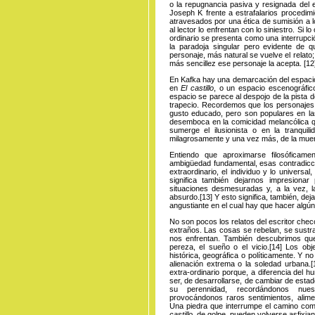
o la repugnancia pasiva y resignada del
Joseph K frente a estrafalarios procedimi
atravesados por una ética de sumisión a 
al lector lo enfrentan con lo siniestro. Si l
ordinario se presenta como una interrupci
la paradoja singular pero evidente de 
personaje, más natural se vuelve el relato
más sencillez ese personaje la
acepta
.
[12
En Kafka hay una demarcación del espacio 
en
El castillo
, o un espacio escenográfic
espacio se parece al despojo de la pista d
trapecio. Recordemos que los personajes d
gusto educado, pero son populares en la
desemboca en la comicidad melancólica qu
sumerge el ilusionista o en la tranqui
milagrosamente y una vez más, de la muer
Entiendo que aproximarse filosóficam
ambigüedad fundamental, esas contradiccio
extraordinario, el individuo y lo universal,
significa también dejarnos impresiona
situaciones desmesuradas y, a la vez, la
absurdo
.
[13]
Y esto significa, también, dej
angustiante en el cual hay que hacer algú
No son pocos los relatos del escritor che
extraños. Las cosas se rebelan, se sustra
nos enfrentan. También descubrimos qu
pereza, el sueño o el
vicio
.
[14]
Los objet
histórica, geográfica o políticamente. Y n
alienación extrema o la soledad
urbana.
[
extra-ordinario porque, a diferencia del h
ser, de desarrollarse, de cambiar de estad
su perennidad, recordándonos nuest
provocándonos raros sentimientos, alime
Una piedra que interrumpe el camino co
castillo
, de golpe, pueden volverse asfixia