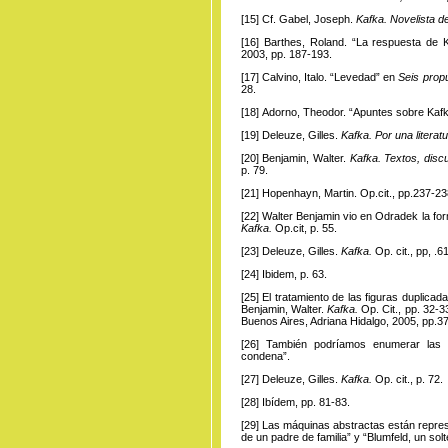
[15]
Cf.
Gabel, Joseph.
Kafka. Novelista de
[16]
Barthes
, Roland. “La respuesta de
2003, pp. 187-193.
[17]
Calvino
, Italo. “Levedad” en
Seis prop
28.
[18]
Adorno
, Theodor. “Apuntes sobre Kafka
[19]​
Deleuze
, Gilles.
Kafka. Por una literat
[20]
Benjamin
, Walter.
Kafka.
Textos, disc
p. 79.
[21]
Hopenhayn
, Martin. Op.cit., pp.237-23
[22]
Walter
Benjamin vio en Odradek la form
Kafka.
Op.cit, p. 55.
[23]
Deleuze
, Gilles.
Kafka.
Op. cit., pp, .6
[24]
Ibidem
, p. 63.
[25]
El
tratamiento de las figuras duplica
Benjamin, Walter.
Kafka.
Op. Cit., pp. 32-
Buenos Aires, Adriana Hidalgo, 2005, pp.3
[26]
También
podríamos enumerar las d
condena”.
[27]
Deleuze
, Gilles.
Kafka.
Op. cit., p. 72.
[28]
Ibídem
, pp. 81-83.
[29]
Las
máquinas abstractas están repres
de un padre de familia” y “Blumfeld, un solt