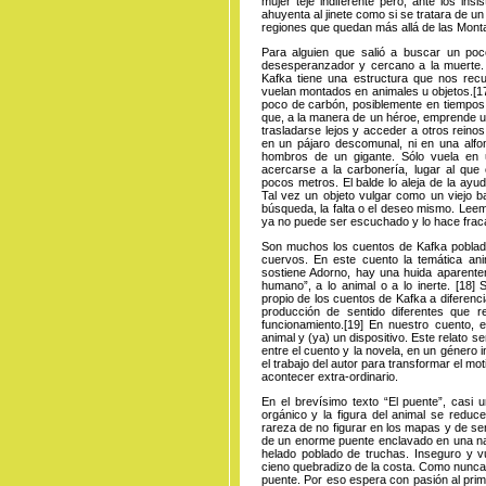
mujer teje indiferente pero, ante los ins
ahuyenta al jinete como si se tratara de un
regiones que quedan más allá de las Mont
Para alguien que salió a buscar un poc
desesperanzador y cercano a la muerte. 
Kafka tiene una estructura que nos recu
vuelan montados en animales u
objetos
.
[1
poco de carbón, posiblemente en tiempos d
que, a la manera de un héroe, emprende un
trasladarse lejos y acceder a otros reinos.
en un pájaro descomunal, ni en una alfo
hombros de un gigante. Sólo vuela en
acercarse a la carbonería, lugar al que
pocos metros. El balde lo aleja de la ay
Tal vez un objeto vulgar como un viejo ba
búsqueda, la falta o el deseo mismo. Leemo
ya no puede ser escuchado y lo hace fraca
Son muchos los cuentos de Kafka poblad
cuervos. En este cuento la temática an
sostiene Adorno, hay una huida aparentem
humano”, a lo animal o a lo
inerte.
[18]
Se
propio de los cuentos de Kafka a diferenc
producción de sentido diferentes que 
funcionamiento.
[19]
En nuestro cuento, el 
animal y (ya) un dispositivo. Este relato 
entre el cuento y la novela, en un género 
el trabajo del autor para transformar el m
acontecer extra-ordinario.
En el brevísimo texto “El puente”, casi 
orgánico y la figura del animal se redu
rareza de no figurar en los mapas y de ser
de un enorme puente enclavado en una nat
helado poblado de truchas. Inseguro y vu
cieno quebradizo de la costa. Como nunca 
puente. Por eso espera con pasión al prim