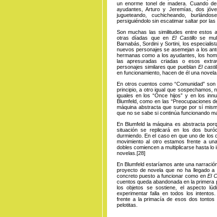
un enorme tonel de madera. Cuando desp
ayudantes, Arturo y Jeremías, dos jóve
jugueteando, cuchicheando, burlándo
persiguiéndolo sin escatimar saltar por la
Son muchas las similitudes entre estos 
otras díadas que en
El Castillo
se mul
Barnabás, Sordini y Sortini, los especialis
nuevos personajes se asemejan a los ante
hermanas como a los ayudantes, los hombr
las apresuradas criadas o esos extr
personajes similares que pueblan
El castil
en funcionamiento, hacen de él una novela
En otros cuentos como “Comunidad” son ci
principio, a otro igual que sospechamos, 
iguales en los “Once hijos” y en los i
Blumfeld, como en las “Preocupaciones de
máquina abstracta que surge por sí mism
que no se sabe si continúa funcionando 
En Blumfeld la máquina es abstracta porqu
situación se replicará en los dos bur
durmiendo. En el caso en que uno de los d
movimiento al otro estamos frente a una
dobles comiencen a multiplicarse hasta lo
novelas
.
[28]
En Blumfeld estaríamos ante una narración
proyecto de novela que no ha llegado a 
concreto puesto a funcionar como en
El
Ca
cuentos queda abandonada en la primera pá
los objetos se sostiene, el aspecto lú
experimentar falla en todos los intento
frente a la primacía de esos dos tontos
pelotitas.