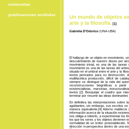
entrevistas
publicaciones recibidas
Un mundo de objetos ext
arte y
la
filosofía.
[1]
Gabriela D’Odorico
(UNA-UBA)
El hallazgo de un objeto en movimiento, un 
descubrimiento de nuestro deseo por atr
movimiento trivial, es una de las tareas 
movimiento es una de las tareas del artis
situado en el umbral entre el arte y la filos
textos pensados para su destrucción, d
multifacética producción, difícil de cata
siempre se distingue de la vida del autor
reconstrucciones biográficas a parti
existencialistas, marxistas, estructurali
textos
[2].
Bosquejar el cuadro que clasif
terminar por resumir las ideas dominantes
En definitiva las interpretaciones sobre l
agobiantes, sin embargo, sus escritos no 
manera
equivalente
.
[4]
Adorno maldecía q
información acerca de la situación existen
nos obliga a releerlo, a experimentar los 
los que los seres y los objetos devienen e
normalidad de un orden preestablecido. S
dirección ni perspectiva dentro de una es