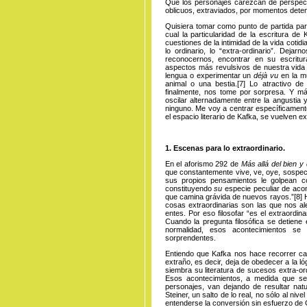
Que los personajes carezcan de perspectiv
oblicuos, extraviados, por momentos det
Quisiera tomar como punto de partida para
cual la particularidad de la escritura de
cuestiones de la intimidad de la vida cotidi
lo ordinario, lo “extra-ordinario”. Dej
reconocernos, encontrar en su escritur
aspectos más revulsivos de nuestra vida
lengua o experimentar un
déjà vu
en la mu
animal o una
bestia
.
[7]
Lo atractivo de 
finalmente, nos tome por sorpresa. Y 
oscilar alternadamente entre la angustia 
ninguno. Me voy a centrar específicament
el espacio literario de Kafka, se vuelven e
1. Escenas para lo extraordinario.
En el aforismo 292 de
Más allá del bien y
que constantemente vive, ve, oye, sospech
sus propios pensamientos le golpean 
constituyendo
su
especie peculiar de aco
que camina grávida de nuevos
rayos
.”
[8]
H
cosas extraordinarias son las que nos ale
entes. Por eso filosofar “es el extraordina
Cuando la pregunta filosófica se detiene
normalidad, esos acontecimientos se
sorprendentes.
Entiendo que Kafka nos hace recorrer cami
extraño, es decir, deja de obedecer a la lóg
siembra su literatura de sucesos extra-ord
Esos acontecimientos, a medida que se
personajes, van dejando de resultar natur
Steiner, un salto de lo real, no sólo al nivel
entenderse la conversión sin esfuerzo de