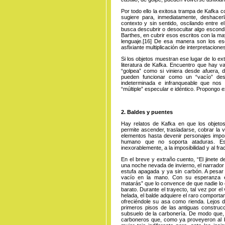
Por todo ello la exitosa trampa de Kafka 
sugiere para, inmediatamente, deshace
contexto y sin sentido, oscilando entre e
busca descubrir o desocultar algo escondi
Barthes, en cubrir esos escritos con la ma
lenguaje
.
[16]
De esa manera son los escr
asfixiante multiplicación de interpretacione
Si los objetos muestran ese lugar de lo e
literatura de Kafka. Encuentro que hay v
“golpea” como si viniera desde afuera, di
pueden funcionar como un “vacío” des
indeterminada e infranqueable que nos 
“múltiple” especular e idéntico. Propongo e
2. Baldes y puentes
Hay relatos de Kafka en que los objetos
permite ascender, trasladarse, cobrar la v
elementos hasta devenir personajes import
humano que no soporta ataduras. E
inexorablemente, a la imposibilidad y al fra
En el breve y extraño cuento, “El jinete 
una noche nevada de invierno, el narrador 
estufa apagada y ya sin carbón. A pesar 
vacío en la mano. Con su esperanza e
matarás” que lo convence de que nadie lo
barato. Durante el trayecto, tal vez por 
helada, el balde adquiere el raro comportam
ofreciéndole su asa como rienda. Lejos d
primeros pisos de las antiguas construc
subsuelo de la carbonería. De modo que, a
carboneros que, como ya proveyeron al ba