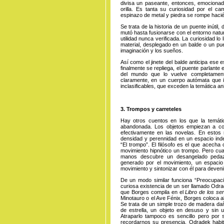
divisa un paseante, entonces, emocionado
orilla. Es tanta su curiosidad por el c
espinazo de metal y piedra se rompe hacié
Se trata de la historia de un puente inútil,
mutó hasta fusionarse con el entorno natu
utilidad nunca verificada. La curiosidad lo
material, desplegado en un balde o un pu
imaginación y los sueños.
Así como el jinete del balde anticipa ese e
finalmente se repliega, el puente parlante
del mundo que lo vuelve completament
claramente, en un cuerpo autómata que im
inclasificables, que exceden la temática an
3. Trompos y carreteles
Hay otros cuentos en los que la temát
abandonada. Los objetos empiezan a co
efectivamente en las novelas. En estos r
densidad y perennidad en un espacio indet
“El trompo”. El filósofo es el que acecha
movimiento hipnótico un trompo. Pero cua
manos descubre un desangelado pedaz
generado por el movimiento, un espacio 
movimiento y sintonizar con él para deven
De un modo similar funciona “Preocupaci
curiosa existencia de un ser llamado Odrad
que Borges compila en el
Libro de los se
Minotauro o el Ave Fénix, Borges coloca a
Se trata de un simple trozo de madera dañ
de estrella, un objeto en desuso y sin ut
Atraparlo tampoco es sencillo pero por 
recordarnos su presencia. Odradek habit