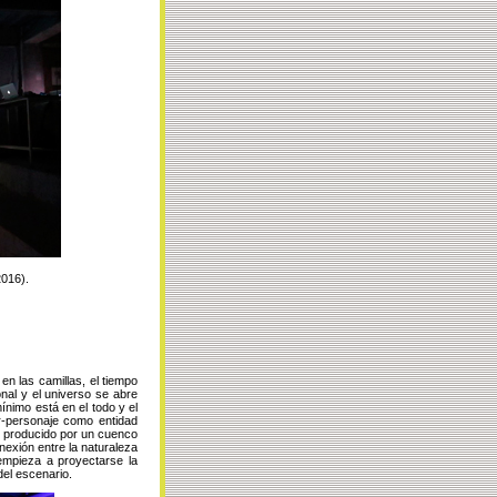
016).
n las camillas, el tiempo
nal y el universo se abre
ínimo está en el todo y el
r-personaje como entidad
o producido por un cuenco
nexión entre la naturaleza
empieza a proyectarse la
del escenario.