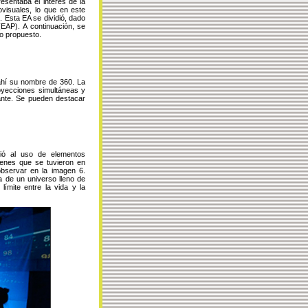
esentaba el interés de la
ovisuales, lo que en este
. Esta EA se dividió, dado
EAP). A continuación, se
io propuesto.
ahí su nombre de 360. La
oyecciones simultáneas y
pante. Se pueden destacar
rió al uso de elementos
genes que se tuvieron en
observar en la imagen 6.
a de un universo lleno de
límite entre la vida y la