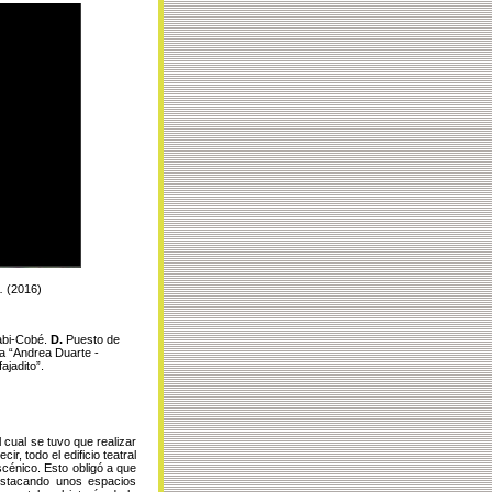
s.
(2016)
abi-Cobé.
D.
Puesto de
 “Andrea Duarte -
ajadito”.
 cual se tuvo que realizar
r, todo el edificio teatral
cénico. Esto obligó a que
estacando unos espacios