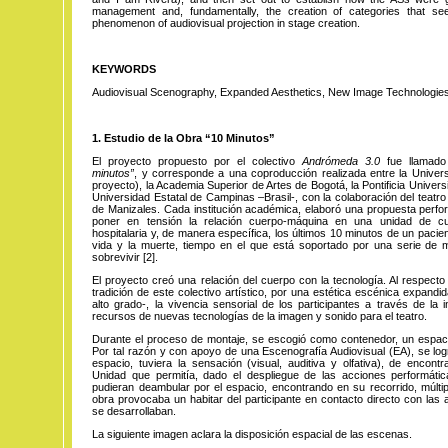
management and, fundamentally, the creation of categories that se
phenomenon of audiovisual projection in stage creation.
KEYWORDS
Audiovisual Scenography, Expanded Aesthetics, New Image Technologies,
1. Estudio de la Obra “10 Minutos”
El proyecto propuesto por el colectivo
Andrómeda 3.0
fue llamado 
minutos”
, y corresponde a una coproducción realizada entre la Univers
proyecto), la Academia Superior de Artes de Bogotá, la Pontificia Universi
Universidad Estatal de Campinas –Brasil-, con la colaboración del teatro
de Manizales. Cada institución académica, elaboró una propuesta perfo
poner en tensión la relación cuerpo-máquina en una unidad de cu
hospitalaria y, de manera específica, los últimos 10 minutos de un pacie
vida y la muerte, tiempo en el que está soportado por una serie de 
sobrevivir
[2]
.
El proyecto creó una relación del cuerpo con la tecnología. Al respect
tradición de este colectivo artístico, por una estética escénica expandi
alto grado-, la vivencia sensorial de los participantes a través de la 
recursos de nuevas tecnologías de la imagen y sonido para el teatro.
Durante el proceso de montaje, se escogió como contenedor, un espa
Por tal razón y con apoyo de una Escenografía Audiovisual (EA), se log
espacio, tuviera la sensación (visual, auditiva y olfativa), de encon
Unidad que permitía, dado el despliegue de las acciones performática
pudieran deambular por el espacio, encontrando en su recorrido, múltip
obra provocaba un habitar del participante en contacto directo con las 
se desarrollaban.
La siguiente imagen aclara la disposición espacial de las escenas.