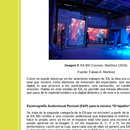
Imagen 4
. EA 360 Cosmos. Martínez (2016).
Fuente: Fabian A. Martinez
Como se puede observar en los anteriores trabajos de EA, la idea era co
total que sirviera como elemento de inmersión del espectador. Son la
digital, lo que provocó a los participantes, una sensación, un camb
emoción. Hablar en este sentido de EA, es permitir una mirada diferente
que pasa de lo material-estático a lo digital-dinámico y de este a lo sonoro
Escenografía Audiovisual Puntual (EAP) para la escena “El fajadito
Se trata de la segunda categoría de la EA que se encontró a partir de la 
la EA 360 remitía a una creación audiovisual que impactaba el entorno 
hace lo propio, pero ya no en el espacio total sino para una escena 
puede apreciar en la imagen 3, en los espacios A, C, F y H, se de
performance, razón por la cual, para cada una de ellas se generó una EA
la descripción, para el presente artículo, de la EAP de la escena del espa