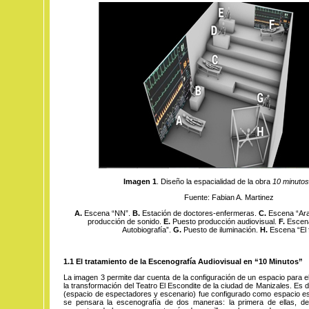
Imagen 1
. Diseño la espacialidad de la obra
10 minuto
Fuente: Fabian A. Martinez
A.
Escena “NN”.
B.
Estación de doctores-enfermeras.
C.
Escena “Ar
producción de sonido.
E.
Puesto producción audiovisual.
F.
Escena
Autobiografía”.
G.
Puesto de iluminación.
H.
Escena “El f
1.1 El tratamiento de la Escenografía Audiovisual en “10 Minutos”
La imagen 3 permite dar cuenta de la configuración de un espacio para el
la transformación del Teatro El Escondite de la ciudad de Manizales. Es deci
(espacio de espectadores y escenario) fue configurado como espacio es
se pensara la escenografía de dos maneras: la primera de ellas, d