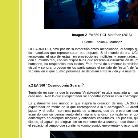
Imagen 2
. EA 360 UCI. Martínez (2016).
Fuente: Fabian A. Martinez
La EA 360 UCI, hizo posible la inmersión antes mencionada, al tiempo qu
de materiales que representaran ese espacio. Si el mundo de una UCI 
tecnología, el uso de estas, en proyecciones múltiples y aumentadas,
con el mundo real, con los dispositivos que recrean la visualización del m
humanos, su respiración, sus latidos. Esta forma de aumentar la realida
visual y sonora, provocó en los participantes el sentido de “estar”, de
ficcional en el que cuatro personas se debatían entre la vida y la muerte.
a.2
EA 360 “Cosmogonía Guaraní”
Teniendo en cuenta que la escena “Arabi-cobé” estaba asociada al mund
creó una EA en la que el espectador se encontró inmerso en la cosmogon
Es justamente ese mundo el que inspira la creación de una EA 360 qu
espectador en medio de lo que corresponde a la “Cosmogonía Guaraní
jaguar y el colibrí, son una pareja de animales, que se presentan co
acuerdo con un pensamiento del imaginario andino, contexto en el q
constituyen en cuerpos mágicos y entidades espirituales. Es por ello, q
dioses, el jaguar, para lograr -en un momento de la escena-, que éste tr
el espacio, al tiempo que su aliento -como sonido envolvente- lo acompa