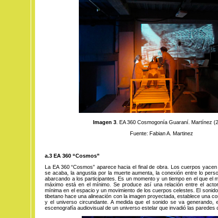
Imagen 3
. EA 360 Cosmogonía Guaraní. Martínez (2
Fuente: Fabian A. Martinez
a.3 EA 360 “Cosmos”
La EA 360 “Cosmos” aparece hacia el final de obra. Los cuerpos yacen e
se acaba, la angustia por la muerte aumenta, la conexión entre lo perso
abarcando a los participantes. Es un momento y un tiempo en el que el m
máximo está en el mínimo. Se produce así una relación entre el acto
mínima en el espacio y un movimiento de los cuerpos celestes. El sonid
tibetano hace una alineación con la imagen proyectada, establece una co
y el universo circundante. A medida que el sonido se va generando, 
escenografía audiovisual de un universo estelar que invadió las paredes 