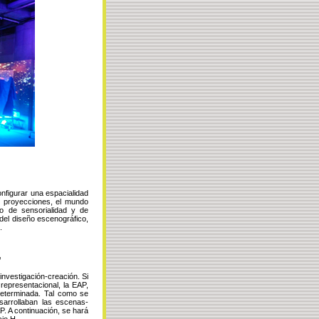
nfigurar una espacialidad
s proyecciones, el mundo
io de sensorialidad y de
 del diseño escenográfico,
.
”
investigación-creación. Si
representacional, la EAP,
determinada. Tal como se
sarrollaban las escenas-
P. A continuación, se hará
cio H.