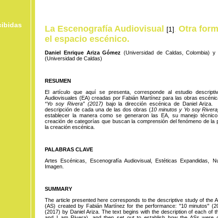
cibidas
La Escenografía
Audiovisual
Otra form
[1]
.
el espacio escénico.
Daniel Enrique Ariza Gómez
(Universidad de Caldas, Colombia) y
(Universidad de Caldas)
RESUMEN
El artículo que aquí se presenta, corresponde al estudio descript
Audiovisuales (EA) creadas por Fabián Martínez para las obras escénic
“Yo soy Rivera” (2017)
bajo la dirección escénica de Daniel Ariza.
descripción de cada una de las dos obras (
10 minutos y Yo soy Rivera
establecer la manera como se generaron las EA, su manejo técnico 
creación de categorías que buscan la comprensión del fenómeno de la 
la creación escénica.
PALABRAS CLAVE
Artes Escénicas, Escenografía Audiovisual, Estéticas Expandidas, 
Imagen.
SUMMARY
The article presented here corresponds to the descriptive study of the 
(AS) created by Fabián Martínez for the performance: "10 minutos" (2
(2017) by Daniel Ariza. The text begins with the description of each of
and I am Rivera), and then set out to establish how the ASs were ge