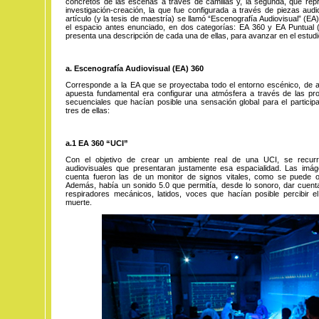
concretos de las escenas a través de camillas y, la segunda, que repr
investigación-creación, la que fue configurada a través de piezas audi
artículo (y la tesis de maestría) se llamó “Escenografía Audiovisual” (EA)
el espacio antes enunciado, en dos categorías: EA 360 y EA Puntual (
presenta una descripción de cada una de ellas, para avanzar en el estud
a. Escenografía Audiovisual (EA) 360
Corresponde a la EA que se proyectaba todo el entorno escénico, de 
apuesta fundamental era configurar una atmósfera a través de las pr
secuenciales que hacían posible una sensación global para el partici
tres de ellas:
a.1 EA 360 “UCI”
Con el objetivo de crear un ambiente real de una UCI, se recur
audiovisuales que presentaran justamente esa espacialidad. Las imá
cuenta fueron las de un monitor de signos vitales, como se puede 
Además, había un sonido 5.0 que permitía, desde lo sonoro, dar cuent
respiradores mecánicos, latidos, voces que hacían posible percibir el 
muerte.