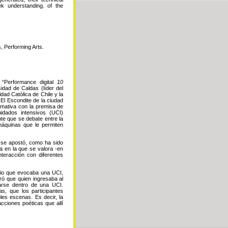
ek understanding. of the
 Performing Arts.
“Performance digital
10
idad de Caldas (líder del
dad Católica de Chile y la
 El Escondite de la ciudad
rmativa con la premisa de
idados intensivos (UCI)
nte que se debate entre la
máquinas que le permiten
o se apostó, como ha sido
da en la que se valora -en
interacción con diferentes
cio que evocaba una UCI,
ró que quien ingresaba al
trarse dentro de una UCI.
s, que los participantes
les escenas. Es decir, la
acciones poéticas que allí