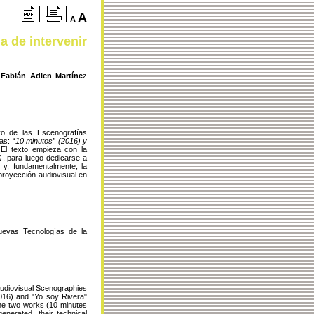
A
A
a de intervenir
Fabián Adien Martíne
z
ivo de las Escenografías
as: “
10 minutos” (2016) y
 El texto empieza con la
)
, para luego dedicarse a
y, fundamentalmente, la
proyección audiovisual en
Nuevas Tecnologías de la
Audiovisual Scenographies
016) and "Yo soy Rivera"
 the two works (10 minutes
nerated, their technical