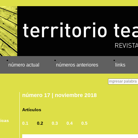
•
•
•
número actual
números anteriores
links
número 17 | noviembre 2018
Artículos
ticas
0.1
0.2
0.3
0.4
0.5