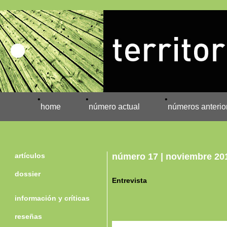
•
•
•
home
número actual
números anterio
artículos
número 17 | noviembre 20
dossier
Entrevista
información y críticas
reseñas