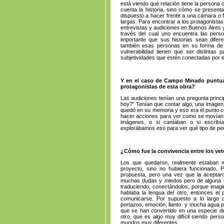
está viendo qué relación tiene la persona 
cuenta la historia, sino cómo se presen
dispuesto a hacer frente a una cámara o 
largas. Para encontrar a los protagonista
entrevistas y audiciones en Buenos Aires 
través del cual uno encuentra las pers
importante que sus historias sean difer
también esas personas en su forma de 
vulnerabilidad tienen que ser distintas
subjetividades que estén conectadas por e
Y en el caso de Campo Minado puntua
protagonistas de esta obra?
Las audiciones tenían una pregunta princi
hoy?” Tenían que contar algo, una imagen, 
quedó en su memoria y eso era el punto ce
hacer acciones para ver como se movían 
imágenes, o si cantaban o si escribía
explorábamos eso para ver qué tipo de per
¿Cómo fue la convivencia entre los vet
Los que quedaron, realmente estaban 
proyecto, sino no hubiera funcionado. P
propuesta, pero una vez que la acepta
muchas dudas y miedos pero de alguna m
traduciendo, conectándolos, porque imagi
hablaba la lengua del otro, entonces el
comunicarse. Por supuesto a lo largo
portazos, emoción, llanto y mucha agua p
que se han convertido en una especie d
otro, que es algo muy difícil siendo pe
mundos muy diferentes