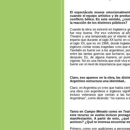
El espectáculo mueve emocionalment
cuando el equipo artístico y de produ
conflicto bélico. En este sentido, ¿c
la reacción de los distintos públicos?
Cuando la obra se estrenó en Inglaterra g
fue muy buena. Por eso volvimos al añ
Theatre y una temporada por el interior d
imperio que durante el siglo XX luchó en 
el siglo XX, que es en 1968, donde Inglater
ingleses contar estas tragedias creo que e
También es fuerte ver a los argentinos, p
entre las tantas guerras que lucharon, q
después. Es, de alguna manera, un punto
vigente. No es una historia que esté viva
fuerte ver el nivel de importancia que sigu
Claro, eso aparece en la obra, las dist
Argentino estructura una identidad..
Claro, en Argentina yo creo que había cie
una obra con argentinos e ingleses signif
incluso veteranos que venían a las fu
Argentinas”, como diciendo: “no vamos a d
Tanto en
Campo Minado
como en
Teat
este recurso se vuelve incluso prota
manifestación
. A partir de esto, ¿qu
actrices? ¿Qué te interesa encontrar e
Primero, como son audiciones a personas