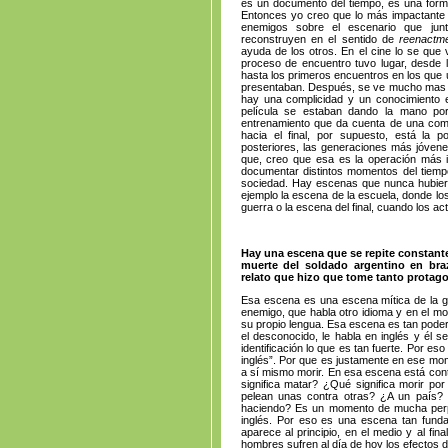
es un documento del tiempo, es una forma
Entonces yo creo que lo más impactante d
enemigos sobre el escenario que jun
reconstruyen en el sentido de
reenactme
ayuda de los otros. En el cine lo se que
proceso de encuentro tuvo lugar, desde l
hasta los primeros encuentros en los que 
presentaban. Después, se ve mucho mas ta
hay una complicidad y un conocimiento 
película se estaban dando la mano por
entrenamiento que da cuenta de una comp
hacia el final, por supuesto, está la 
posteriores, las generaciones más jóvene
que, creo que esa es la operación más in
documentar distintos momentos del tiempo 
sociedad. Hay escenas que nunca hubiera
ejemplo la escena de la escuela, donde lo
guerra o la escena del final, cuando los 
Hay una escena que se repite constantem
muerte del soldado argentino en bra
relato que hizo que tome tanto prota
Esa escena es una escena mítica de la g
enemigo, que habla otro idioma y en el m
su propio lengua. Esa escena es tan poder
el desconocido, le habla en inglés y él 
identificación lo que es tan fuerte. Por e
inglés”. Por que es justamente en ese mom
a sí mismo morir. En esa escena está cont
significa matar? ¿Qué significa morir po
pelean unas contra otras? ¿A un país?
haciendo? Es un momento de mucha perple
inglés. Por eso es una escena tan funda
aparece al principio, en el medio y al fi
hombres sufren al día de hoy los efectos