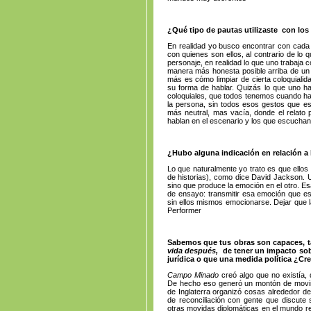
¿Qué tipo de pautas utilizaste con los
En realidad yo busco encontrar con cada
con quienes son ellos, al contrario de lo 
personaje, en realidad lo que uno trabaja
manera más honesta posible arriba de un 
más es cómo limpiar de cierta coloquialid
su forma de hablar. Quizás lo que uno ha
coloquiales, que todos tenemos cuando hab
la persona, sin todos esos gestos que es
más neutral, mas vacía, donde el relato 
hablan en el escenario y los que escuchan 
¿Hubo alguna indicación en relación a 
Lo que naturalmente yo trato es que ello
de historias), como dice David Jackson. 
sino que produce la emoción en el otro. E
de ensayo: transmitir esa emoción que est
sin ellos mismos emocionarse. Dejar que l
Performer
Sabemos que tus obras son capaces, ta
vida después,
de tener un impacto sob
jurídica o que una medida política ¿Cr
Campo Minado
creó algo que no existía,
De hecho eso generó un montón de movimi
de Inglaterra organizó cosas alrededor de
de reconciliación con gente que discute 
otras movidas diplomáticas en el mundo re