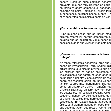
generó. Después hubo cambios concret
proyecto, que son muy distintos en cada
en inglés y ahora comparte el escenar
palabras en inglés. También su propia for
la experiencia de haber hecho la obra. E
muy concretos en relación a cómo se ven 
¿Esos cambios se fueron incorporando
Hubo muchas cosas que se fueron modifi
quieren reformular porque entendieron al
detalles que se actualizan y que tienen q
conciencia de lo que vivieron y de esta nec
¿Cuáles son tus referentes a la hora d
trabajo?
No tengo referentes generales, creo que c
zonas de investigación. Para
Campo Min
artista inglés, que hizo un proyecto que 
los mineros que se habían enfrentado d
ficcionalmente esa batalla muchos años má
de un lado o del otro y ese ejercicio de re
sobre esa reconstrucción, ahí uno ve como
también a ellos muy fuertemente. Esa obr
como en
Teatro de Guerra
. También hub
Graciela Speranza, un libro muy hermoso p
los veteranos. Así también Svetlana Aleksié
la guerra, donde hay solo testimonios de
ese libro había algo muy hermoso que tiene
la suciedad. En
Campo Minado
aparece m
épico, está siempre basado en esos momen
que describe Jack, que llega a Puerto Arg
final de la guerra ¿no? Una ciudad cubier