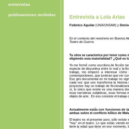
entrevistas
publicaciones recibidas
Entrevista a Lola Arias
Federico Aguilar
(UNA/UNSAM) y
Denis
En el contexto del reestreno en Buenos Ai
Teatro de Guerra
.
Tu obra se caracteriza por tener como m
eligiendo esta materialidad? ¿Qué es lo
Yo me formé como escritora de ficción tan
especie de disyuntiva entre lo real y la 
trabajo, me empezó a interesar cómo e
contemporáneos, que tuvieran que ver con 
Ese giro documental en mi trabajo no sign
cada vez que uno transforma la historia
proyectos hay un trabajo de ficcionalizaci
sí, lo único que existe es una manera do
esas narrativas subjetivas, esas formas 
objeto de arte. En eso consiste el trabajo 
Actualmente estás con funciones de l
ambas sobre el conflicto bélico de Mal
El teatro es el presente puro, sólo exist
“hoy” en el teatro. Lo que estás viendo 
tiene la edad que tiene en ese momento, la 