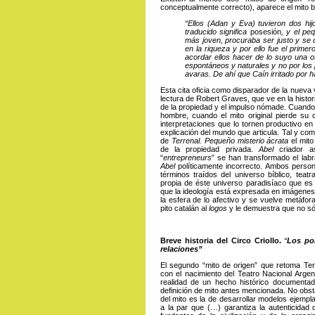
conceptualmente correcto), aparece el mito 
“
Ellos (Adan y Eva) tuvieron dos hi
traducido significa
posesión
, y el pe
más joven, procuraba ser justo y se 
en la riqueza y por ello fue el primer
acordar ellos hacer de lo suyo una o
espontáneos y naturales y no por los 
avaras. De ahí que Caín irritado por 
Esta cita oficia como disparador de la nueva 
lectura de Robert Graves, que ve en la histori
de la propiedad y el impulso nómade. Cuando
hombre, cuando el mito original pierde su 
interpretaciones que lo tornen productivo en
explicación del mundo que articula. Tal y co
de
Terrenal. Pequeño misterio ácrata
el mito
de la propiedad privada.
Abel
criador a
“
entrepreneurs
” se han transformado el labr
Abel
políticamente incorrecto. Ambos perso
términos traídos del universo bíblico, teatr
propia de éste universo paradisíaco que es 
que la ideología está expresada en imágenes
la esfera de lo afectivo y se vuelve metáf
pito catalán al
logos
y le demuestra que no sól
Breve historia del Circo Criollo.
“
Los po
relaciones”
El segundo “mito de origen” que retoma Terr
con el nacimiento del Teatro Nacional Argent
realidad de un hecho histórico documentad
definición de mito antes mencionada. No obst
del mito es la de desarrollar modelos ejempl
a la par que (…) garantiza la autenticidad 