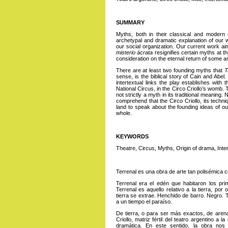
SUMMARY
Myths, both in their classical and modern 
archetypal and dramatic explanation of our wo
our social organization. Our current work a
misterio ácrata
resignifies certain myths at th
consideration on the eternal return of some a
There are at least two founding myths that
T
sense, is the biblical story of Cain and Abe
intertextual links the play establishes with 
National Circus, in the Circo Criollo’s womb. 
not strictly a myth in its traditional meaning
comprehend that the Circo Criollo, its techni
land to speak about the founding ideas of our
whole.
KEYWORDS
Theatre, Circus, Myths, Origin of drama, Inter
Terrenal es una obra de arte tan polisémica 
Terrenal era el edén que habitaron los pr
Terrenal es aquello relativo a la tierra, por 
tierra se extrae. Henchido de barro. Negro. 
a un tiempo el paraíso.
De tierra, o para ser más exactos, de arena
Criollo, matriz fértil del teatro argentino a
dramática. En este sentido, la obra nos