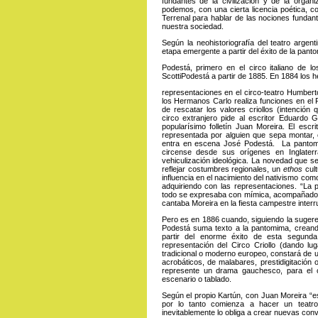
fundantes de la civilización y de la organ
podemos, con una cierta licencia poética, co
Terrenal para hablar de las nociones fundant
nuestra sociedad.
Según la neohistoriografía del teatro argent
etapa emergente a partir del éxito de la pan
Podestá, primero en el circo italiano de
ScottiPodestá a partir de 1885. En 1884 los
representaciones en el circo-teatro Humberto
los Hermanos Carlo realiza funciones en el
de rescatar los valores criollos (intención 
circo extranjero pide al escritor Eduard
popularísimo folletín Juan Moreira. El es
representada por alguien que sepa montar, can
entra en escena José Podestá. La pantomim
circense desde sus orígenes en Inglater
vehiculización ideológica. La novedad que se
reflejar costumbres regionales, un
ethos
cult
influencia en el nacimiento del nativismo com
adquiriendo con las representaciones. “La
todo se expresaba con mímica, acompañado de
cantaba Moreira en la fiesta campestre interr
Pero es en 1886 cuando, siguiendo la sugere
Podestá suma texto a la pantomima, creando
partir del enorme éxito de esta segunda
representación del Circo Criollo (dando lu
tradicional o moderno europeo, constará de 
acrobáticos, de malabares, prestidigitación
represente un drama gauchesco, para el cu
escenario o tablado.
Según el propio Kartún, con Juan Moreira “es
por lo tanto comienza a hacer un teatr
inevitablemente lo obliga a crear nuevas con