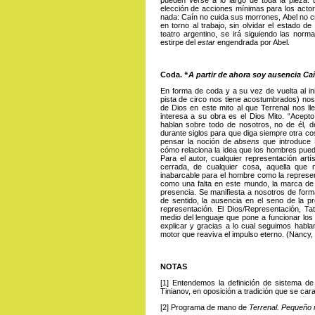
elección de acciones mínimas para los actor
nada: Caín no cuida sus morrones, Abel no c
en torno al trabajo, sin olvidar el estado d
teatro argentino, se irá siguiendo las norm
estirpe del
estar
engendrada por Abel.
Coda. “
A partir de ahora soy ausencia Caí
En forma de coda y a su vez de vuelta al inic
pista de circo nos tiene acostumbrados) nos 
de Dios en este mito al que Terrenal nos ll
interesa a su obra es el Dios Mito. “Acept
hablan sobre todo de nosotros, no de él, de
durante siglos para que diga siempre otra co
pensar la noción de
absens
que introduce 
cómo relaciona la idea que los hombres pued
Para el autor, cualquier representación artí
cerrada, de cualquier cosa, aquella que
inabarcable para el hombre como la represe
como una falta en este mundo, la marca de a
presencia. Se manifiesta a nosotros de forma
de sentido, la ausencia en el seno de la pr
representación. El Dios/Representación, Tat
medio del lenguaje que pone a funcionar los
explicar y gracias a lo cual seguimos habla
motor que reaviva el impulso eterno. (Nancy,
NOTAS
[1]
Entendemos
la definición de sistema de
Tinianov, en oposición a tradición que se car
[2]
Programa
de mano de
Terrenal. Pequeño m