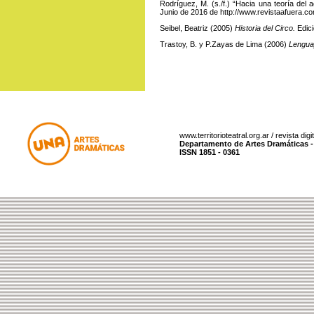
Rodríguez, M. (s./f.) “Hacia una teoría del
Junio de 2016 de
http://www.revistaafuera.c
Seibel, Beatriz (2005)
Historia del Circo.
Edici
Trastoy, B. y P.Zayas de Lima (2006)
Lengua
www.territorioteatral.org.ar / revista dig
Departamento de Artes Dramáticas - 
ISSN 1851 - 0361