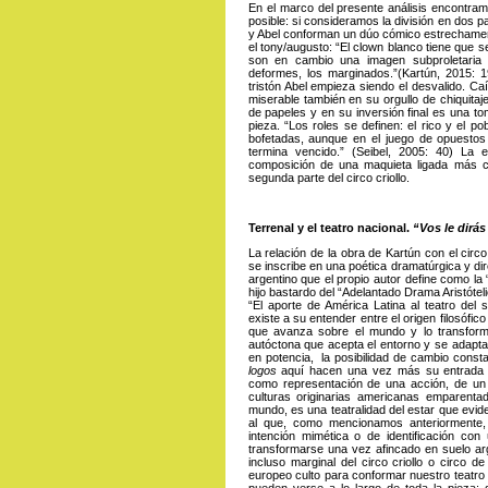
En el marco del presente análisis encontramo
posible: si consideramos la división en dos 
y Abel conforman un dúo cómico estrechamen
el tony/augusto: “El clown blanco tiene que s
son en cambio una imagen subproletaria d
deformes, los marginados.”(Kartún, 2015: 1
tristón Abel empieza siendo el desvalido. Ca
miserable también en su orgullo de chiquitaje
de papeles y en su inversión final es una to
pieza. “Los roles se definen: el rico y el po
bofetadas, aunque en el juego de opuestos 
termina vencido.” (Seibel, 2005: 40) La 
composición de una maquieta ligada más 
segunda parte del circo criollo.
Terrenal y el teatro nacional.
“Vos le dirás 
La relación de la obra de Kartún con el circo
se inscribe en una poética dramatúrgica y dir
argentino que el propio autor define como la 
hijo bastardo del “Adelantado Drama Aristóteli
“El aporte de América Latina al teatro del s
existe a su entender entre el origen filosófi
que avanza sobre el mundo y lo transforma
autóctona que acepta el entorno y se adapta 
en potencia, la posibilidad de cambio consta
logos
aquí hacen una vez más su entrada tri
como representación de una acción, de un 
culturas originarias americanas emparentada
mundo, es una teatralidad del estar que evid
al que, como mencionamos anteriormente, i
intención mimética o de identificación c
transformarse una vez afincado en suelo arge
incluso marginal del circo criollo o circo d
europeo culto para conformar nuestro teatro 
pueden verse a lo largo de toda la pieza: