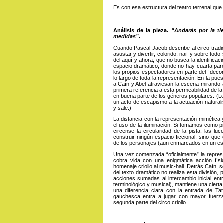
Es con esa estructura del teatro terrenal que
Análisis de la pieza.
“Andarás por la ti
medidas”.
Cuando Pascal Jacob describe al circo tradi
asustar y divertir, colorido, naif y sobre tod
del aquí y ahora, que no busca la identificac
espacio dramático; donde no hay cuarta pared
los propios espectadores en parte del “decor
lo largo de toda la representación. En la pu
a Caín y Abel atraviesan la escena mirando 
primera referencia a esta permeabilidad de la
en buena parte de los géneros populares. (L
un acto de escapismo a la actuación naturalis
y sale.)
La distancia con la representación mimética 
el uso de la iluminación. Si tomamos como p
circense la circularidad de la pista, las 
construir ningún espacio ficcional, sino que
de los personajes (aun enmarcados en un e
Una vez comenzada “oficialmente” la represe
cobra vida con una enigmática acción fís
homenaje criollo al music-hall. Detrás Caín,
del texto dramático no realiza esta división
acciones sumadas al intercambio inicial en
terminológico y musical), mantiene una ciert
una diferencia clara con la entrada de Tat
gauchesca entra a jugar con mayor fuerza.
segunda parte del circo criollo.