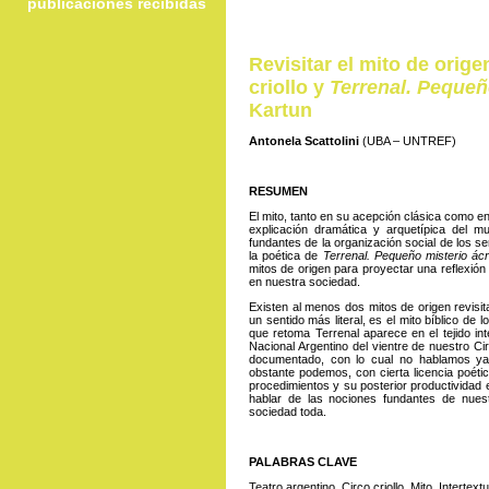
publicaciones recibidas
Revisitar el mito de orige
criollo y
Terrenal. Pequeñ
Kartun
Antonela Scattolini
(UBA – UNTREF)
RESUMEN
El mito, tanto en su acepción clásica como 
explicación dramática y arquetípica del m
fundantes de la organización social de los 
la poética de
Terrenal. Pequeño misterio ác
mitos de origen para proyectar una reflexión
en nuestra sociedad.
Existen al menos dos mitos de origen revisit
un sentido más literal, es el mito bíblico de
que retoma Terrenal aparece en el tejido int
Nacional Argentino del vientre de nuestro Cir
documentado, con lo cual no hablamos ya e
obstante podemos, con cierta licencia poétic
procedimientos y su posterior productividad e
hablar de las nociones fundantes de nuest
sociedad toda.
PALABRAS CLAVE
Teatro argentino, Circo criollo, Mito, Intertext