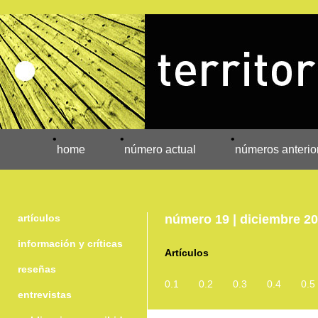
•
•
•
home
número actual
números anterio
artículos
número 19 | diciembre 2
información y críticas
Artículos
reseñas
0.1
0.2
0.3
0.4
0.5
entrevistas