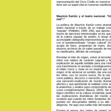
representación del Circo Criollo en nuestro
tiene aún un papel vital en nuestras manifesta
Mauricio Kartún y el teatro nacional.
“Un
real”.*
La poética de Mauricio Kartún como dramatur
teatro nacional a través de un trabajo cons
“popular” (Pelletieri, 1999: 246), que apunta
través de ejercicios intertextuales en los qu
de la cultura popular de antaño. A riesgo 
aconsejable radiografía impresionista de su 
con el autodenominado “cirujeo cultural” (K
acopio de fotos, programas de mano, doc
elusivos archivos de un saber pasado de m
no clasificados, difíciles de conseguir.
Revisitar el mito de origen, volver al terren
mitos son relatos de carácter sagrado y fi
explicación de aquello inefable para una civ
una transhistoria no anclada cronológicament
el relato crece y muta en un espiral que só
origen: el de alcanzar un sentido, dar una r
los niños, eso no ocurre nunca. De la raíz
como palabra, discurso o narración, al igual
una narración-explicación de mundo dramáti
afectivo y que aprehende la realidad como ac
la anatomiza y analiza para comprenderla d
como complementarios (Bauzá, 2003). Sin e
lógico-científico en la cultura occidental, 
las explicaciones dramáticas del mundo 
sostiene que cuando los mitos fundantes de 
pueden ser descartados debido a su alto 
alegorías. He aquí una vuelta más del espiral
Existen al menos dos “mitos de origen” rev