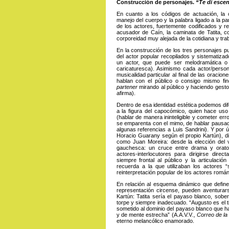
Construcción de personajes.
“Te di escen
En cuanto a los códigos de actuación, la 
manejo del cuerpo y la palabra ligado a la pa
de los actores, fuertemente codificados y re
acusador de Caín, la caminata de Tatita, 
corporeidad muy alejada de la cotidiana y tr
En la construcción de los tres personajes pu
del actor popular recopilados y sistematizad
un actor, que puede ser melodramática o p
caricaturesca). Asimismo cada actor/personaj
musicalidad particular al final de las oraci
hablan con el público o consigo mismo fin
partener
mirando al público y haciendo gestos
afirma).
Dentro de esa identidad estética podemos dif
a la figura del capocómico, quien hace uso
(hablar de manera ininteligible y cometer er
se emparenta con el mimo, de hablar pausado
algunas referencias a Luis Sandrini). Y por úl
Horacio Guarany según el propio Kartún), di
como Juan Moreira: desde la elección del v
gauchesca: un cruce entre drama y orato
actores-interlocutores para dirigirse direc
siempre frontal al público y la articulac
recuerda a la que utilizaban los actores
reinterpretación popular de los actores román
En relación al esquema dinámico que define 
representación circense, pueden aventurars
Kartún: Tatita sería el payaso blanco, sobe
torpe y siempre inadecuado. “Augusto es el t
sometido al dominio del payaso blanco que hac
y de mente estrecha” (A.A.V.V
., Correo de 
eterno melancólico enamorado.