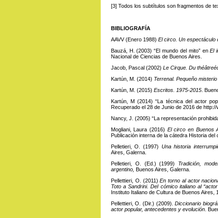
[3]
Todos
los subtítulos son fragmentos de t
BIBLIOGRAFÍA
AAVV (Enero 1988)
El circo. Un espectáculo
Bauzá, H. (2003) “El mundo del mito” en
El 
Nacional de Ciencias de Buenos Aires.
Jacob, Pascal (2002)
Le Cirque. Du théâtreéq
Kartún, M. (2014)
Terrenal. Pequeño misterio
Kartún, M. (2015)
Escritos. 1975-2015
. Bueno
Kartún, M (2014) “La técnica del actor po
Recuperado el 28 de Junio de 2016 de
http:
Nancy, J. (2005) “La representación prohibida
Mogliani, Laura (2016)
El circo en Buenos Ai
Publicación interna de la cátedra Historia del
Pelletieri, O. (1997)
Una historia interrump
Aires, Galerna.
Pelletieri, O. (Ed.) (1999)
Tradición, mod
argentino,
Buenos Aires, Galerna.
Pellettieri, O. (2011)
En torno al actor naciona
Toto a Sandrini. Del cómico italiano al “acto
Instituto Italiano de Cultura de Buenos Aires, 
Pellettieri, O. (Dir.) (2009).
Diccionario biográ
actor popular, antecedentes y evolución
. Bue