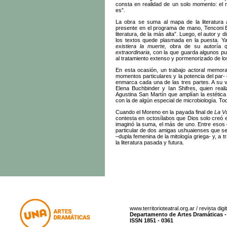
consta en realidad de un solo momento: el
es”.
La obra se suma al mapa de la literatura a
presente en el programa de mano, Tenconi Bl
literatura, de la más alta”. Luego, el autor y
los textos quede plasmada en la puesta. Y
existiera la muerte,
obra de su autoría q
extraordinaria
, con la que guarda algunos pu
al tratamiento extenso y pormenorizado de l
En esta ocasión, un trabajo actoral memorab
momentos particulares y la potencia del par-
enmarca cada una de las tres partes. A su 
Elena Buchbinder y Ian Shifres, quien real
Agustina San Martín que amplían la estética 
con la de algún especial de microbiología. To
Cuando el Moreno en la payada final de
La Vu
contesta en octosílabos que Dios solo creó e
imaginó la suma, el más de uno. Entre esos 
particular de dos amigas ushuaienses que se
–dupla femenina de la mitología griega- y, a 
la literatura pasada y futura.
www.territorioteatral.org.ar / revista dig
Departamento de Artes Dramáticas - 
ISSN 1851 - 0361