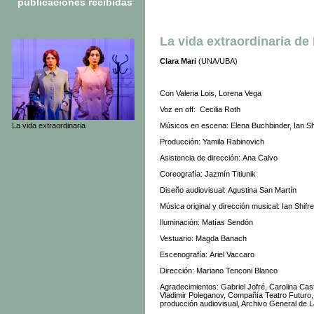
publicaciones recibidas
La vida extraordinaria
de 
Clara Mari
(UNA/UBA)
Con Valeria Lois, Lorena Vega
Voz en off: Cecilia Roth
Músicos en escena: Elena Buchbinder, Ian Sh
La vida extraordinaria
Producción: Yamila Rabinovich
Asistencia de dirección: Ana Calvo
Coreografía: Jazmín Titiunik
Diseño audiovisual: Agustina San Martín
Música original y dirección musical: Ian Shifr
Iluminación: Matías Sendón
Vestuario: Magda Banach
Escenografía: Ariel Vaccaro
Dirección: Mariano Tenconi Blanco
Agradecimientos: Gabriel Jofré, Carolina Cas
Vladimir Poleganov, Compañía Teatro Futuro,
producción audiovisual, Archivo General de L