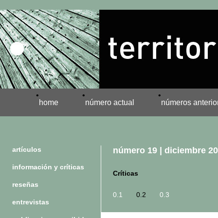
•
•
•
home
número actual
números anterio
artículos
número 19 | diciembre 2
información y críticas
Críticas
reseñas
0.1
0.2
0.3
entrevistas