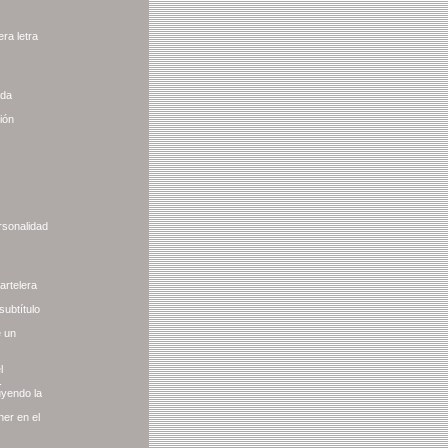
ra letra
ada
ión
rsonalidad
artelera
subtítulo
e un
l
.
uyendo la
ner en el