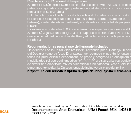
Para la sección Reseñas bibliográficas:
Se considerarán exclusivamente reseñas de libros y/o revistas de recien
publicación que aborden algún problema vinculado con las artes escénic
con la literatura dramática.
El título deberá ser la referencia bibliográfica de la publicación reseñada
siguiendo el siguiente esquema: Título, subtítulo, autorxs, traductorxs (si 
hubiere), ciudad de edición, editorial, año de edición, cantidad de página
o ISSN.
La extensión rondará los 5.000 caracteres con espacios (incluyendo el tít
Se deberá adjuntar una fotografía de la tapa del libro reseñado. El archiv
contener en el título el nombre del libro y el de lxs autorxs de la publicaci
reseñada.
Recomendaciones para el uso del lenguaje inclusivo
De acuerdo con la Resolución Nº 195/19 aprobada por el Consejo Depar
del Departamento de Artes Dramáticas, se reconoce el uso del lenguaje i
todas las producciones académicas de grado y posgrado en cualquiera 
modalidades (el uso desinencial de “e”, “x”, “@” u otras variantes posib
de referirse a colectivos mixtos o identidades no binarias). Ante cualquie
sugerimos consultar la Guía de lenguaje inclusivo en el siguiente link:
https://una.edu.ar/noticias/primera-guia-de-lenguaje-inclusivo-de-
www.territorioteatral.org.ar / revista digital / publicación semestral
Departamento de Artes Dramáticas - UNA / French 3614 / 1425 / 
ISSN 1851 - 0361