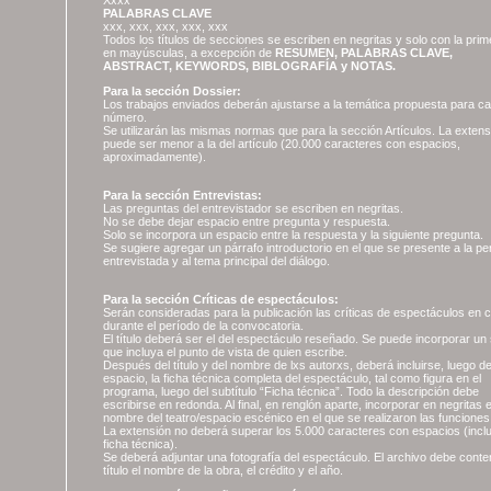
Xxxx
PALABRAS CLAVE
xxx, xxx, xxx, xxx, xxx
Todos los títulos de secciones se escriben en negritas y solo con la prime
en mayúsculas, a excepción de
RESUMEN, PALABRAS CLAVE,
ABSTRACT, KEYWORDS, BIBLOGRAFÍA y NOTAS.
Para la sección Dossier:
Los trabajos enviados deberán ajustarse a la temática propuesta para c
número.
Se utilizarán las mismas normas que para la sección Artículos. La extens
puede ser menor a la del artículo (20.000 caracteres con espacios,
aproximadamente).
Para la sección Entrevistas:
Las preguntas del entrevistador se escriben en negritas.
No se debe dejar espacio entre pregunta y respuesta.
Solo se incorpora un espacio entre la respuesta y la siguiente pregunta.
Se sugiere agregar un párrafo introductorio en el que se presente a la pe
entrevistada y al tema principal del diálogo.
Para la sección Críticas de espectáculos:
Serán consideradas para la publicación las críticas de espectáculos en c
durante el período de la convocatoria.
El título deberá ser el del espectáculo reseñado. Se puede incorporar un 
que incluya el punto de vista de quien escribe.
Después del título y del nombre de lxs autorxs, deberá incluirse, luego d
espacio, la ficha técnica completa del espectáculo, tal como figura en el
programa, luego del subtítulo “Ficha técnica”. Todo la descripción debe
escribirse en redonda. Al final, en renglón aparte, incorporar en negritas e
nombre del teatro/espacio escénico en el que se realizaron las funciones
La extensión no deberá superar los 5.000 caracteres con espacios (incl
ficha técnica).
Se deberá adjuntar una fotografía del espectáculo. El archivo debe conte
título el nombre de la obra, el crédito y el año.