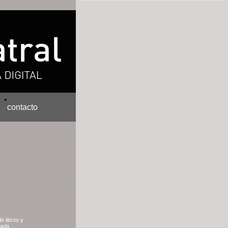
•
contacto
e libros y
cada