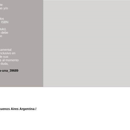
te
as y/o
los
s, ISBN
ulo).
o debe
ón
tamental
nclusivo en
de sus
les al momento
r duda,
la-una_39689
Buenos Aires Argentina /