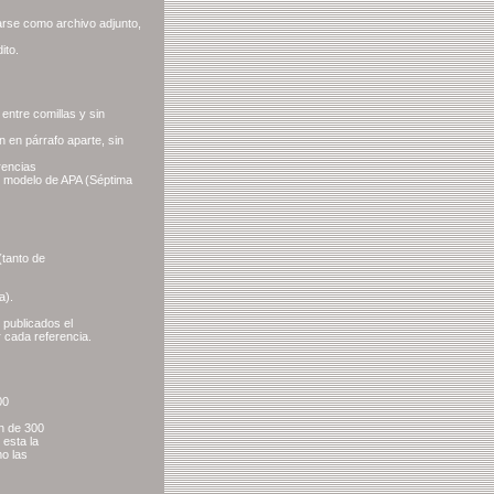
arse como archivo adjunto,
ito.
entre comillas y sin
 en párrafo aparte, sin
rencias
 al modelo de APA (Séptima
(tanto de
a).
 publicados el
r cada referencia.
00
n de 300
 esta la
mo las