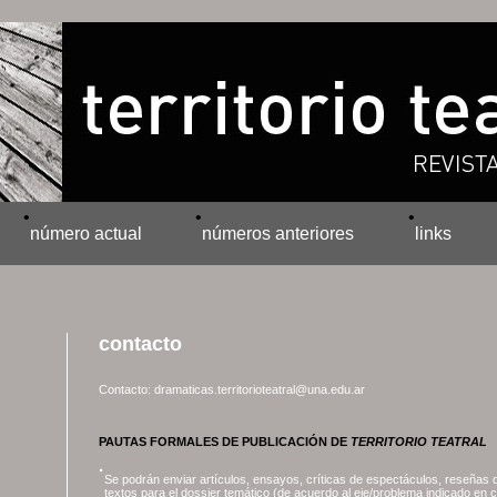
•
•
•
número actual
números anteriores
links
contacto
Contacto:
dramaticas.territorioteatral@una.edu.ar
PAUTAS FORMALES DE PUBLICACIÓN DE
TERRITORIO TEATRAL
·
Se podrán enviar artículos, ensayos, críticas de espectáculos, reseñas d
textos para el dossier temático (de acuerdo al eje/problema indicado en 