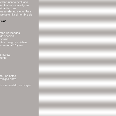
e estar siendo evaluado
scritos en español y en
blicación. Las
os a referato ciego. Para
 que se omita el nombre de
du.ar
fos justificados.
 de sección.
úsculas.
gritas. Luego se deben
s, en Arial 10 y en
ra marcar
mente
al, las notas
rábigos entre
 En ese sentido, en ningún