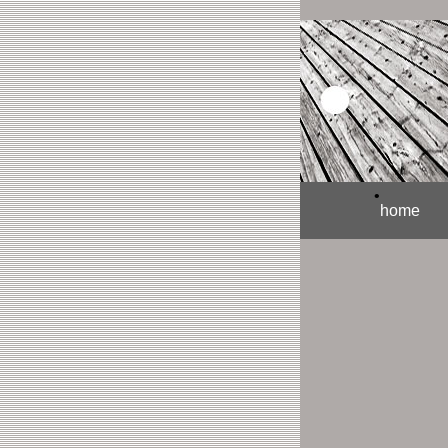
•
home