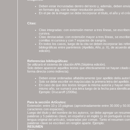
Deben estar incrustadas dentro del texto y, además, deben envi
en formato jpg, con la mejor resolución posible.
En el pie de la imagen se debe incorporar el título, el año y el créd
Citas:
Citas integradas: con extensión menor a tres líneas, se escriben 
cursiva.
Citas destacadas: con extensión mayor a tres líneas, se escriben
comillas ni cursiva y con 7 espacios de sangría.
En todos los casos, luego de la cita se deben incorporar las refe
bibliográficas entre paréntesis (Apellido, Año, p. X), de acuerdo
edición).
Referencias bibliográficas:
Se utilizará el sistema de citación APA (Séptima edición).
Solo deben aparecer aquellos textos que efectivamente se hayan citado 
forma directa como indirecta).
Deben estar ordenadas alfabéticamente (por apellido del/a autor/
Solo se debe escribir en mayúsculas la primera letra del apellido.
En caso de que dos textos tengan la misma autoría y hayan sido
mismo año, se sumará una letra luego de la fecha para identifica
Ejemplo: Drucaroff (2008a).
Para la sección Artículos:
Extensión: entre 10 y 15 páginas (aproximadamente entre 30.000 y 50.0
caracteres con espacios).
Luego del título y del nombre de lxs autorxs, se debe agregar un resume
palabras y 5 palabras clave, en español y en inglés (y en portugués si es
lengua original del artículo), separadas por comas. Tanto el resumen co
palabras clave se escriben en renglón aparte. Ejemplo:
RESUMEN