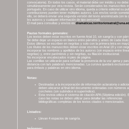
convocatoria). En todos los casos, el material debe ser inédito y no deb
simultáneamente por otra revista. Serán considerados los manuscritos e
portugués. En caso de utilizar otro idioma, queda a criterio editorial su pu
contribuciones pueden tener múltiples autorxs. Los envíos serán sometid
ello, se deberá enviar una segunda versión del texto anonimizada (en la
lxs autorxs y cualquier información de tipo personal).
El mail para consultas y envíos es
dramaticas.territorioteatral@una.e
Pautas formales generales:
Los textos deben estar escritos en fuente Arial 10, sin sangría y con párra
Se debe dejar un espacio en blanco entre párrafos y antes de cada título
Estos últimos se escriben en negritas y solo con la primera letra en may
Los títulos de los manuscritos deben estar escritos en Arial 18 y con ne
incorporar los nombres y apellidos de lxs autorxs (sin espacio entre línea
negritas) y, entre paréntesis y sin negritas, su filiación institucional.
No incorporar encabezados ni pies de página.
Las comillas se utilizarán para señalar la presencia de la voz ajena y pa
distancia con la/s palabra/s mencionadas. La cursiva quedará exclusiva
para énfasis y palabras en otro idioma.
Notas:
Destinadas a la incorporación de información aclaratoria o adicion
deben ubicarse al final del documento ordenadas con números a
corchetes (sin subíndice ni superíndice).
Esta revista utiliza el sistema de citación APA (Séptima edición).
caso las notas se deben utilizar para detallar las referencias
bibliográficas completas de los textos citados o mencionados.
Listados:
Llevan 4 espacios de sangría.
Imágenes: