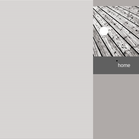
•
home