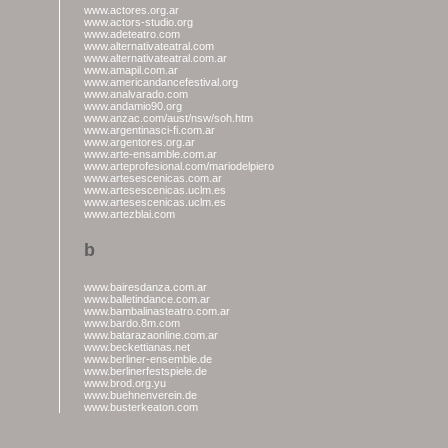
www.actores.org.ar
www.actors-studio.org
www.adeteatro.com
www.alternativateatral.com
www.alternativateatral.com.ar
www.amapil.com.ar
www.americandancefestival.org
www.analvarado.com
www.andamio90.org
www.anzac.com/aust/nsw/soh.htm
www.argentinasci-fi.com.ar
www.argentores.org.ar
www.arte-ensamble.com.ar
www.arteprofesional.com/mariodelpiero
www.artesescenicas.com.ar
www.artesescenicas.uclm.es
www.artesescenicas.uclm.es
www.artezblai.com
b
www.bairesdanza.com.ar
www.balletindance.com.ar
www.bambalinasteatro.com.ar
www.bardo.8m.com
www.batarazaonline.com.ar
www.beckettianas.net
www.berliner-ensemble.de
www.berlinerfestspiele.de
www.brod.org.yu
www.buehnenverein.de
www.busterkeaton.com