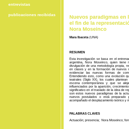
entrevistas
publicaciones recibidas
Nuevos paradigmas en l
el fin de la representac
Nora Moseinco
Mara Ibaceta
(UNA)
RESUMEN
Esta investigación se basa en el entrena
argentina, Nora Moseinco, quien tiene
divulgación de una metodología propia, rec
en clases y en la formación de nuevos 
evidenciar las nuevas formas de compr
Entendiendo esto, como una evolución que
teatrales (Siglo XX), los cuales plante
escena contemporánea y que se aleja
influenciados por la aparición, crecimien
significativo en el traslado de la idea de 
son estos nuevos paradigmas de la actu
nuevos postulados o está preparado p
acompañado el desplazamiento teórico y ma
PALABRAS CLAVES
Actuación; presencia; Nora Moseinco; form