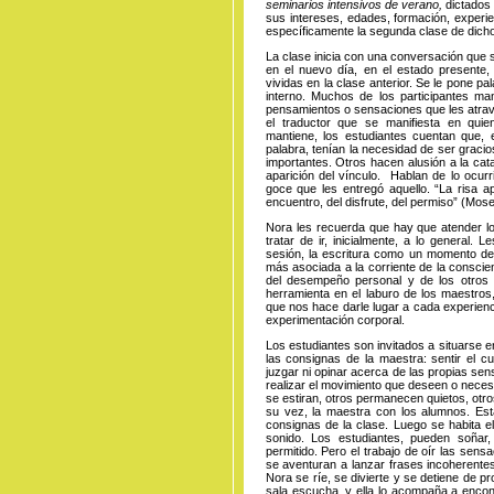
seminarios intensivos de verano,
dictados 
sus intereses, edades, formación, experie
específicamente la segunda clase de dich
La clase inicia con una conversación que 
en el nuevo día, en el estado presente, 
vividas en la clase anterior. Se le pone p
interno. Muchos de los participantes ma
pensamientos o sensaciones que les atrav
el traductor que se manifiesta en qui
mantiene, los estudiantes cuentan que, 
palabra, tenían la necesidad de ser gracio
importantes. Otros hacen alusión a la cat
aparición del vínculo. Hablan de lo ocurr
goce que les entregó aquello. “La risa a
encuentro, del disfrute, del permiso” (Mose
Nora les recuerda que hay que atender lo
tratar de ir, inicialmente, a lo general.
sesión, la escritura como un momento de
más asociada a la corriente de la conscien
del desempeño personal y de los otros 
herramienta en el laburo de los maestros
que nos hace darle lugar a cada experienc
experimentación corporal.
Los estudiantes son invitados a situarse en
las consignas de la maestra: sentir el cu
juzgar ni opinar acerca de las propias sen
realizar el movimiento que deseen o neces
se estiran, otros permanecen quietos, otro
su vez, la maestra con los alumnos. Est
consignas de la clase. Luego se habita el 
sonido. Los estudiantes, pueden soñar, c
permitido. Pero el trabajo de oír las sen
se aventuran a lanzar frases incoherentes
Nora se ríe, se divierte y se detiene de p
sala escucha, y ella lo acompaña a encont