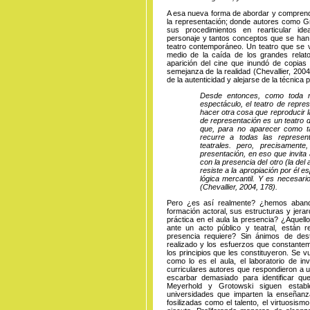
A esa nueva forma de abordar y comprender 
la representación; donde autores como Gr
sus procedimientos en rearticular ide
personaje y tantos conceptos que se han
teatro contemporáneo. Un teatro que se v
medio de la caída de los grandes relatos
aparición del cine que inundó de copias
semejanza de la realidad (Chevallier, 2004
de la autenticidad y alejarse de la técnica 
Desde entonces, como toda r
espectáculo, el teatro de repr
hacer otra cosa que reproducir l
de representación es un teatro d
que, para no aparecer como ta
recurre a todas las represent
teatrales. pero, precisament
presentación, en eso que invita 
con la presencia del otro (la del
resiste a la apropiación por él e
lógica mercantil. Y es necesario
(Chevallier, 2004, 178).
Pero ¿es así realmente? ¿hemos abando
formación actoral, sus estructuras y jer
práctica en el aula la presencia? ¿Aquel
ante un acto público y teatral, están 
presencia requiere? Sin ánimos de des
realizado y los esfuerzos que constantem
los principios que les constituyeron. Se v
como lo es el aula, el laboratorio de in
curriculares autores que respondieron a
escarbar demasiado para identificar qu
Meyerhold y Grotowski siguen establ
universidades que imparten la enseñan
fosilizadas como el talento, el virtuosis