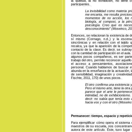
la quietud, la no exhibición, no tiene
participantes.
La invisibilidad como materia prim
me encanta, me resulta precioso 
momentos de no acción, los 
biología, al compost, a la pé
psicología. Creo que es neces
desconocimiento” (Moseinco, 20
Entonces, se relacionan la existencia de d
sí mismo (Cornago, n.d.,) y la escena
sincrónicas y en relación con el teji
recalca, ya que la aparición de la comp
contacto de la clase. Es decir, se subray
con la cantidad de participación en el aula
algunos pocos compañeros, es ser parte d
trabajo del otro, permite reconocer aquell
el acceso a pensamientos, asociacione
personal. Cuando hablamos de buscar el 
abunda en la enseñanza de la actuación, l
de sensibilidad, imaginación y creativida
Fischte, 2011, 170) de unos pocos.
El otro confirma una existencia y
Pero el mismo arte, tiene la otra
parece que el arte le pertenec
intimidad, no de exhibicionism
decir: no sabía que tenía esto
hacia vos y con el otro (Moseinc
Permanecer: tiempo, espacio y repetic
Para ejemplificar cómo opera el sistema
maestros de su escuela, nos concentramo
autora de este artículo. Éste, tuvo luga