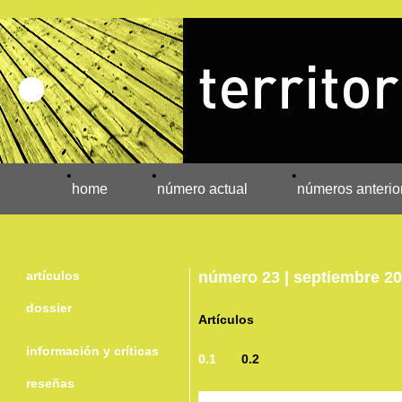
•
•
•
home
número actual
números anterio
artículos
número 23 | septiembre 2
dossier
Artículos
información y críticas
0.1
0.2
reseñas