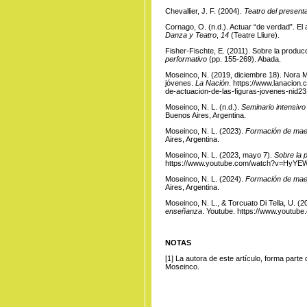
Chevallier, J. F. (2004).
Teatro del present
Cornago, O. (n.d.). Actuar “de verdad”. El
Danza y Teatro
,
14
(Teatre Lliure).
Fisher-Fischte, E. (2011). Sobre la producc
performativo
(pp. 155-269). Abada.
Moseinco, N. (2019, diciembre 18). Nora M
jóvenes.
La Nación
.
https://www.lanacion.
de-actuacion-de-las-figuras-jovenes-nid2
Moseinco, N. L. (n.d.).
Seminario intensivo
Buenos Aires, Argentina.
Moseinco, N. L. (2023).
Formación de mae
Aires, Argentina.
Moseinco, N. L. (2023, mayo 7).
Sobre la 
https://www.youtube.com/watch?v=HyYE
Moseinco, N. L. (2024).
Formación de mae
Aires, Argentina.
Moseinco, N. L., & Torcuato Di Tella, U. (
enseñanza
. Youtube.
https://www.youtu
NOTAS
[1]
La autora
de este artículo, forma parte
Moseinco.