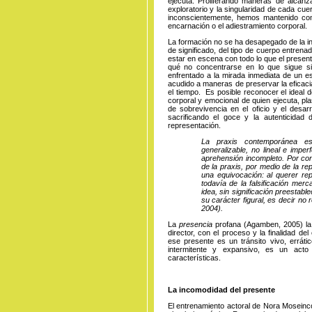
ejecuta. Proliferando maneras de alcanz
exploratorio y la singularidad de cada cue
inconscientemente, hemos mantenido co
encarnación o el adiestramiento corporal.
La formación no se ha desapegado de la in
de significado, del tipo de cuerpo entrena
estar en escena con todo lo que el present
qué no concentrarse en lo que sigue sie
enfrentado a la mirada inmediata de un e
acudido a maneras de preservar la eficacia
el tiempo. Es posible reconocer el ideal 
corporal y emocional de quien ejecuta, pl
de sobrevivencia en el oficio y el desar
sacrificando el goce y la autenticidad 
representación.
La praxis contemporánea es 
generalizable, no lineal e impe
aprehensión incompleto. Por c
de la praxis, por medio de la re
una equivocación: al querer re
todavía de la falsificación merc
idea, sin significación preestab
su carácter figural, es decir no 
2004).
La
presencia
profana (Agamben, 2005) la s
director, con el proceso y la finalidad d
ese presente es un tránsito vivo, errático
intermitente y expansivo, es un act
características.
La incomodidad del presente
El entrenamiento actoral de Nora Moseinco 