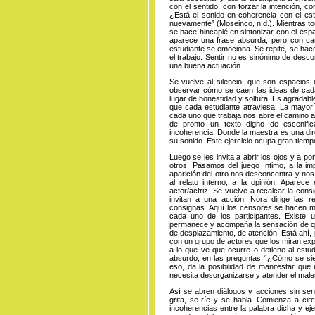
con el sentido, con forzar la intención, c
¿Está el sonido en coherencia con el es
nuevamente” (Moseinco, n.d.). Mientras tod
se hace hincapié en sintonizar con el espa
aparece una frase absurda, pero con ca
estudiante se emociona. Se repite, se hace
el trabajo. Sentir no es sinónimo de desc
una buena actuación.
Se vuelve al silencio, que son espacios 
observar cómo se caen las ideas de cada
lugar de honestidad y soltura. Es agradab
que cada estudiante atraviesa. La mayorí
cada uno que trabaja nos abre el camino a l
de pronto un texto digno de escenific
incoherencia. Donde la maestra es una di
su sonido. Este ejercicio ocupa gran tiempo
Luego se les invita a abrir los ojos y a 
otros. Pasamos del juego íntimo, a la im
aparición del otro nos desconcentra y no
al relato interno, a la opinión. Aparece 
actor/actriz. Se vuelve a recalcar la con
invitan a una acción. Nora dirige las re
consignas. Aquí los censores se hacen m
cada uno de los participantes. Existe 
permanece y acompaña la sensación de quie
de desplazamiento, de atención. Está ahí, 
con un grupo de actores que los miran expe
a lo que ve que ocurre o detiene al estud
absurdo, en las preguntas “¿Cómo se sie
eso, da la posibilidad de manifestar que 
necesita desorganizarse y atender el male
Así se abren diálogos y acciones sin sent
grita, se ríe y se habla. Comienza a cir
incoherencias entre la palabra dicha y ej