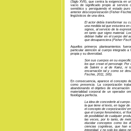
(Siglo XVII), que centra la exigencia en u
vacío de significado propio al servicio
semiótico y persiguiendo el estado puro
anterior
descorporeización
(Fisher-Fischte
lingüísticos de una obra.
El actor debía transformar su 
una medida tal que estuviera en
signos, al servicio de la expresi
en tanto que signo material. Lo
debían hallar en el cuerpo del a
que desapareciera (Fisher-Fisch
Aquellos primeros planteamientos fuer
particular atención al cuerpo integrado a 
propia y su diversidad.
Son sus cuerpos en su especifici
los que crean el personaje. Por 
de Salvini o al de Kainz, ni t
encarnación tal y como se desar
Fischte, 2011, 165).
En consecuencia, aparece el concepto 
como
presencia
. La corporización trab
abandonando el objetivo de encarnación y 
materialidad corporal de un operador o
fisiológica perfecta.
La idea de concederle al cuerpo 
la que tiene el texto, en lugar 
el concepto de corporización/ 
que el cuerpo fenoménico, el fís
de posibilidad de cualquier prod
las veces, por lo tanto, de met
elucidar conceptos como los d
ciencias cognitivas, que han
integridad, y no solo los datos n