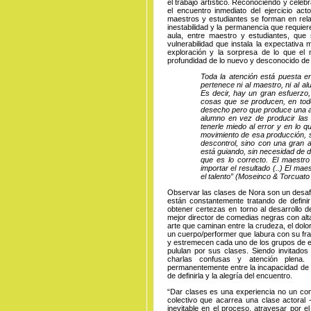
el trabajo artístico. Reconociendo y celeb
el encuentro inmediato del ejercicio ac
maestros y estudiantes se forman en relac
inestabilidad y la permanencia que requie
aula, entre maestro y estudiantes, que
vulnerabilidad que instala la expectativa
exploración y la sorpresa de lo que el 
profundidad de lo nuevo y desconocido de 
Toda la atención está puesta e
pertenece ni al maestro, ni al a
Es decir, hay un gran esfuerzo
cosas que se producen, en todo
desecho pero que produce una alt
alumno en vez de producir las
tenerle miedo al error y en lo q
movimiento de esa producción, si
descontrol, sino con una gran 
está guiando, sin necesidad de d
que es lo correcto. El maestro
importar el resultado (..) El m
el talento” (Moseinco & Torcuato 
Observar las clases de Nora son un desafí
están constantemente tratando de definir
obtener certezas en torno al desarrollo 
mejor director de comedias negras con alt
arte que caminan entre la crudeza, el dolor,
un cuerpo/performer que labura con su fr
y estremecen cada uno de los grupos de es
pululan por sus clases. Siendo invitados 
charlas confusas y atención plena.
permanentemente entre la incapacidad de de
de definirla y la alegría del encuentro.
“Dar clases es una experiencia no un con
colectivo que acarrea una clase actoral -
inevitable en el proceso, atravesar por 