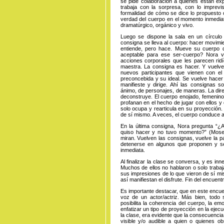
se pide colaboración a quienes están expe
trabaja con la sorpresa, con lo imprevis
formalidad de cómo se dice lo propuesto 
verdad del cuerpo en el momento inmediat
dramatúrgico, orgánico y vivo.
Luego se dispone la sala en un círculo 
consigna se lleva al cuerpo: hacer movimi
entiende, pero hace. Mueve su cuerpo 
aceptable para ese ser-cuerpo? Nora vuel
acciones corporales que les parecen ridí
maestra. La consigna es hacer. Y vuelve 
nuevos participantes que vienen con el
preconcebida y su ideal. Se vuelve hacer 
manifieste y dirige. Ahí las consignas 
ánimo, de personajes, de maneras. La direc
deconstruye. El cuerpo enojado, femenino,
profanan en el hecho de jugar con ellos y
solo ocupa y rearticula en su proyección.
de sí mismo. A veces, el cuerpo conduce a
En la última consigna, Nora pregunta “¿
quiso hacer y no tuvo momento?” (Mosei
miran. Vuelven las consignas, vuelve la p
detenerse en algunos que proponen y se i
inmediata.
Al finalizar la clase se conversa, y es inne
Muchos de ellos no hablaron o solo trabaj
sus impresiones de lo que vieron de sí mis
así manifiestan el disfrute. Fin del encuent
Es importante destacar, que en este encue
voz de un actor/actriz. Más bien, todo
posibilita la coherencia del cuerpo, la e
enfatizar un tipo de proyección en la ejecu
la clase, era evidente que la consecuencia 
visible y/o audible a quien o quienes 