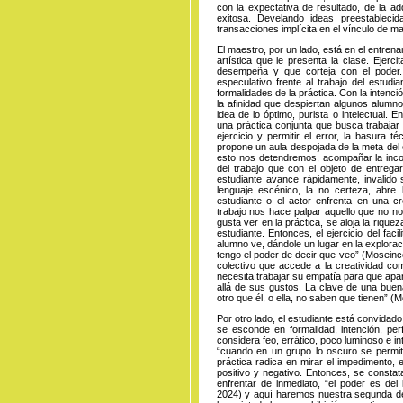
con la expectativa de resultado, de la ad
exitosa. Develando ideas preestableci
transacciones implícita en el vínculo de m
El maestro, por un lado, está en el entren
artística que le presenta la clase. Ejerci
desempeña y que corteja con el poder.
especulativo frente al trabajo del estudi
formalidades de la práctica. Con la intenció
la afinidad que despiertan algunos alumn
idea de lo óptimo, purista o intelectual. 
una práctica conjunta que busca trabajar
ejercicio y permitir el error, la basura 
propone un aula despojada de la meta del c
esto nos detendremos, acompañar la inco
del trabajo que con el objeto de entregar
estudiante avance rápidamente, invalido 
lenguaje escénico, la no certeza, abre
estudiante o el actor enfrenta en una c
trabajo nos hace palpar aquello que no no
gusta ver en la práctica, se aloja la riqu
estudiante. Entonces, el ejercicio del faci
alumno ve, dándole un lugar en la explorac
tengo el poder de decir que veo” (Moseinc
colectivo que accede a la creatividad com
necesita trabajar su empatía para que apar
allá de sus gustos. La clave de una buen
otro que él, o ella, no saben que tienen” (
Por otro lado, el estudiante está convidad
se esconde en formalidad, intención, per
considera feo, errático, poco luminoso e in
“cuando en un grupo lo oscuro se permite
práctica radica en mirar el impedimento, 
positivo y negativo. Entonces, se constat
enfrentar de inmediato, “el poder es del 
2024) y aquí haremos nuestra segunda dete