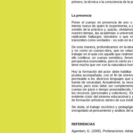
primero, la técnica o la consciencia de la 
La
presencia
Poner el cuerpo en presencia de uno o 
intento nuevo de quien lo experimenta, a p
sentido de la práctica y, quizás, olvidamo
nuestro tiempo, las academias o universi
replicando hallazgos obsoletos o que r
transmiten como verdades - no solo en la t
De esta manera, profundizamos en la idea
y no como un cuerpo-obra, que se relacio
trabajar en el aula con aquello que realme
ello conlleva: un cuerpo semiótico, fen
perspectiva esencialista, pero lo cierto 
tiene mucho que ver con la naturaleza hum
Hoy la formación del actor debe habilitar
prueba acompañada, con el fin de entrenar
permeable a los diversos lenguajes que 
fuente de veracidad. Actualmente, la nece
insumo, pero esto debe ser complementad
cuerpo sin juicio o tiempo preestablecido.
los recursos (personales y colectivos). Est
evidente crisis del sistema educacional y p
de formación artísticos dentro de sus inst
Sin duda, el trabajo escénico y pedagó
extrapolado al pensamiento y análisis del 
REFERENCIAS
Agamben, G. (2005).
Profanaciones
. Adri