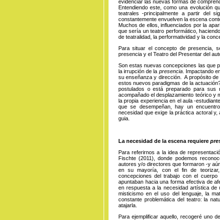
evidenciar las nuevas formas de comprender
Entendiendo este, como una evolución que
teatrales -principalmente a partir del 
constantemente envuelven la escena conte
Muchos de ellos, influenciados por la apar
que sería un teatro performático, haciendo
de teatralidad, la performatividad y la con
Para situar el concepto de presencia, s
presencia y el Teatro del Presentar del au
Son estas nuevas concepciones las que pr
la irrupción de la
presencia
. Impactando en 
su enseñanza y dirección. A propósito de 
estos nuevos paradigmas de la actuación
postulados o está preparado para sus r
acompañado el desplazamiento teórico y m
la propia experiencia en el aula -estudia
que se desempeñan, hay un encuentro 
necesidad que exige la práctica actoral y,
guia.
La necesidad de la escena requiere
pre
Para referirnos a la idea de representac
Fischte (2011), donde podemos reconoce
autores y/o directores que formaron -y aún
en su mayoría, con el fin de teorizar
concepciones del trabajo con el cuerpo 
apuntaban hacia una forma efectiva de af
en respuesta a la necesidad artística de 
misticismo en el uso del lenguaje, la mat
constante problemática del teatro: la n
atajarla.
Para ejemplificar aquello, recogeré uno d