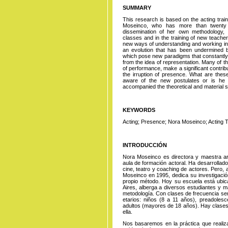
SUMMARY
This research is based on the acting trai
Moseinco, who has more than twenty 
dissemination of her own methodology, 
classes and in the training of new teache
new ways of understanding and working in t
an evolution that has been undermined by 
which pose new paradigms that constantl
from the idea of ​​representation. Many of
of performance, make a significant contribut
the irruption of presence. What are the
aware of the new postulates or is he p
accompanied the theoretical and material sh
KEYWORDS
Acting; Presence; Nora Moseinco; Acting T
INTRODUCCIÓN
Nora Moseinco es directora y maestra ar
aula de formación actoral. Ha desarrollado 
cine, teatro y coaching de actores. Pero, 
Moseinco en 1995, dedica su investigació
propio método. Hoy su escuela está ubic
Aires, alberga a diversos estudiantes y m
metodología. Con clases de frecuencia sem
etarios: niños (8 a 11 años), preadoles
adultos (mayores de 18 años). Hay clases
ella.
Nos basaremos en la práctica que realiz