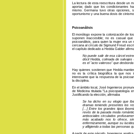
La lectura de esta reescritura desde un ma
aportar, dado que los condicionantes h
mismo. Germana tuvo otras opciones, se
oportunismo y una buena dosis de cini
Psicoanálisis
El monólogo expone la colonización de l
suponen inaccesible; no es casual que 
psicoanálisis, para quien la mujer era un
cercana al círculo de Sigmund Freud escrib
el capítulo dedicado a Hedda Gabler afirm
No puede salir de esa cárcel estre
dócil Hedda, colmada de salvajes d
es el "acto valeroso" que desborda 
Hay quienes sostienen que Hedda mantie
no es la crítica biográfica la que nos 
interesante que la respuesta de la psicoa
la disciplina.
En el ámbito local, José Ingenieros pronu
de Medicina titulada "La psicopatología e
Justificando la elección, afirmaba
Se ha dicho en su elogio que Ibs
dramas teniendo presentes los res
[…] Entre los grandes tipos ibseni
revés de la pasada moda romántica
antisociales circulados profusamen
más acabado nos lo ofrece, sin
enfermizamente, aunque su lucidez 
y afligiendo a todas las personas q
A partir de este párrafo, Ingenieros anal