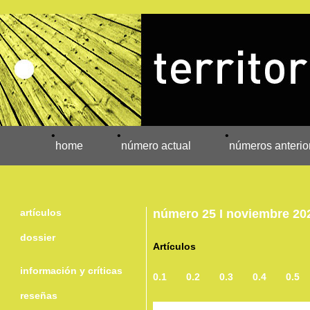
•
•
•
home
número actual
números anterio
artículos
número 25 I noviembre 20
dossier
Artículos
información y críticas
0.1
0.2
0.3
0.4
0.5
reseñas