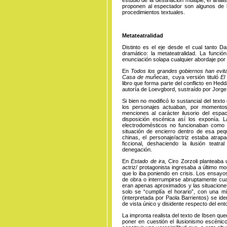
proponen al espectador son algunos de 
procedimientos textuales.
Metateatralidad
Distinto es el eje desde el cual tanto Da
dramático: la metateatralidad. La funci
enunciación solapa cualquier abordaje por 
En
Todos los grandes gobiernos han evita
Casa de muñecas,
cuya versión tituló
El
libro que forma parte del conflicto en He
autoría de Loevgbord, sustraído por Jor
Si bien no modificó lo sustancial del texto
los personajes actuaban, por momentos
menciones al carácter ilusorio del espaci
disposición escénica así los exponía. 
electrodomésticos no funcionaban como t
situación de encierro dentro de esa pe
chinas, el personaje/actriz estaba atra
ficcional, deshaciendo la ilusión teatr
denegación.
En
Estado de ira,
Ciro Zorzoli planteaba 
actriz/ protagonista ingresaba a último 
que lo iba poniendo en crisis. Los ensayo
de obra o interrumpirse abruptamente cuan
eran apenas aproximados y las situaciones
solo se “cumplía el horario”, con una mí
(interpretada por Paola Barrientos) se id
de vista único y disidente respecto del e
La impronta realista del texto de Ibsen q
poner en cuestión el ilusionismo escénico