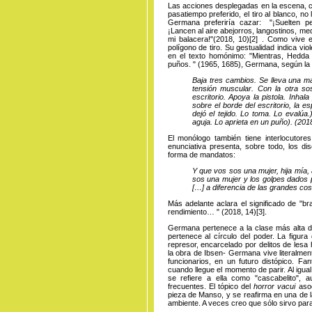
Las acciones desplegadas en la escena, c
pasatiempo preferido, el tiro al blanco, no
Germana preferiría cazar: "¡Suelten per
¡Lancen al aire abejorros, langostinos, m
mi balacera!"(
2018, 10
)
[2]
. Como vive 
polígono de tiro. Su gestualidad indica vio
en el texto homónimo: "Mientras, Hedda 
puños. " (1965, 1685), Germana, según la 
Baja tres cambios. Se lleva una ma
tensión muscular. Con la otra sost
escritorio. Apoya la pistola. Inha
sobre el borde del escritorio, la e
dejó el tejido. Lo toma. Lo evalú
aguja. Lo aprieta en un puño). (201
El monólogo también tiene interlocutore
enunciativa presenta, sobre todo, los di
forma de mandatos:
Y que vos sos una mujer, hija mía,
sos una mujer y los golpes dados 
[…] a diferencia de las grandes c
Más adelante aclara el significado de "b
rendimiento… " (
2018, 14
)
[3]
.
Germana pertenece a la clase más alta de
pertenece al círculo del poder. La figura
represor, encarcelado por delitos de les
la obra de Ibsen- Germana vive literalme
funcionarios, en un futuro distópico. Fa
cuando llegue el momento de parir. Al igu
se refiere a ella como "cascabelito",
frecuentes. El tópico del
horror vacui
aso
pieza de Manso, y se reafirma en una de l
ambiente. A veces creo que sólo sirvo par