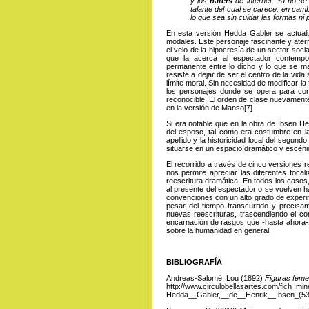
y los
haters
de internet. Ya no se
talante del cual se carece; en cam
lo que sea sin cuidar las formas n
En esta versión Hedda Gabler se actual
modales. Este personaje fascinante y ater
el velo de la hipocresía de un sector soci
que la acerca al espectador contemp
permanente entre lo dicho y lo que se ma
resiste a dejar de ser el centro de la vida
límite moral. Sin necesidad de modificar la
los personajes donde se opera para con
reconocible. El orden de clase nuevamente
en la
versión de
Manso
[7]
.
Si era notable que en la obra de Ibsen He
del esposo, tal como era costumbre en la
apellido y la historicidad local del segun
situarse en un espacio dramático y escénic
El recorrido a través de cinco versiones r
nos permite apreciar las diferentes focal
reescritura dramática. En todos los casos
al presente del espectador o se vuelven ha
convenciones con un alto grado de experim
pesar del tiempo transcurrido y precisa
nuevas reescrituras, trascendiendo el con
encarnación de rasgos que -hasta ahora
sobre la humanidad en general.
BIBLIOGRAFÍA
Andreas-Salomé, Lou (1892)
Figuras feme
http://www.circulobellasartes.com/fich_min
Hedda__Gabler,__de__Henrik__Ibsen_(53