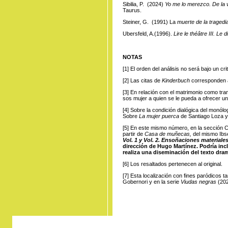
Sibilia, P. (2024)
Yo me lo merezco. De la v
Taurus.
Steiner, G. (1991) La
muerte de la tragedi
Ubersfeld, A.(1996).
Lire le théâtre III. Le
NOTAS
[1]
El orden
del análisis no será bajo un cri
[2]
Las citas
de
Kinderbuch
corresponden al
[3]
En relación
con el matrimonio como tra
sos mujer a quien se le pueda a ofrecer u
[4]
Sobre
la condición dialógica del monól
Sobre
La mujer puerca
de Santiago Loza 
[5]
En este
mismo número, en la sección Cr
partir de
Casa de muñecas,
del mismo Ibs
Vol. 1 y Vol. 2. Ensoñaciones materiale
dirección de Hugo Martínez. Podría inclu
realiza una diseminación del texto dram
[6]
Los resaltados
pertenecen al original.
[7]
Esta localización
con fines paródicos t
Gobernori y en la serie
Viudas negras
(202