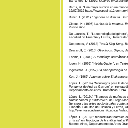
Barrancos, D. (2010)
Mujeres en la socied
Bartìs, R. “Una mujer sumida en un mundo
19/07/2019
https://www.pagina12.com.ar/
Butler, J. (2001)
El género en disputa
. Bar
Cixous, H. (1995) La
risa de la medusa. En
Puerto Rico.
De Lauretis, T. "La tecnología del género"
Facultad de Filosofía y Letras, Universida
Despentes, V. (2012)
Teoría King-Kong.
Bu
Drucaroff, E. (2016)
Otro logos. Signos, di
Fobbio, L. (2009)
El monólogo dramático: i
Ibsen, H. (1965) "Hedda Gabler", en
Teatr
Ingenieros, J. (1957)
La psicopatología en 
Kott, J. (1969)
Apuntes sobre Shakespear
López, L. (2019ₐ) "Monólogos para la dec
Pundonor
de Andrea Garrote" en revista di
Departamento de Artes Dramáticas, UNA
López, L. (2019b) “Trampas de muñecas e
Natalia Villamil y
Kinderbuch
, de Diego Ma
literatura y las artes audiovisuales conte
Filosofía, Facultad de Filosofia y Letras
http://eventosacademicos.filo.uba.ar/inde
López. L. (2013) “Reescrituras teatrales 
críticas” en
Topología de la crítica teatral
Buenos Aires, Departamento de Artes Dram