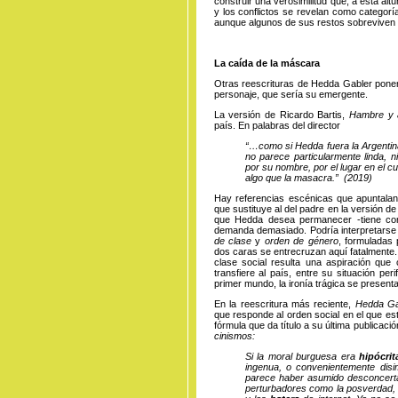
construir una verosimilitud que, a esta altu
y los conflictos se revelan como categorí
aunque algunos de sus restos sobreviven 
La caída de la máscara
Otras reescrituras de Hedda Gabler ponen 
personaje, que sería su emergente.
La versión de Ricardo Bartis,
Hambre y 
país. En palabras del director
“…como si Hedda fuera la Argentina
no parece particularmente linda, n
por su nombre, por el lugar en el c
algo que la masacra.” (2019)
Hay referencias escénicas que apuntalan
que sustituye al del padre en la versión de
que Hedda desea permanecer -tiene com
demanda demasiado. Podría interpretarse
de clase
y
orden de género
, formuladas 
dos caras se entrecruzan aquí fatalmente.
clase social resulta una aspiración que
transfiere al país, entre su situación pe
primer mundo, la ironía trágica se present
En la reescritura más reciente,
Hedda Ga
que responde al orden social en el que est
fórmula que da título a su última publicaci
cinismos:
Si la moral burguesa era
hipócri
ingenua, o convenientemente disi
parece haber asumido desconcert
perturbadores como la posverdad, 