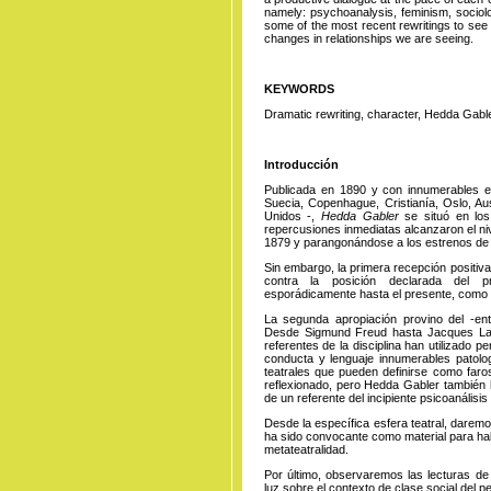
namely: psychoanalysis, feminism, sociolog
some of the most recent rewritings to see
changes in relationships we are seeing.
KEYWORDS
Dramatic rewriting, character, Hedda Gable
Introducción
Publicada en 1890 y con innumerables est
Suecia, Copenhague, Cristianía, Oslo, Aus
Unidos -,
Hedda Gabler
se situó en los
repercusiones inmediatas alcanzaron el ni
1879 y parangonándose a los estrenos de 
Sin embargo, la primera recepción positiv
contra la posición declarada del p
esporádicamente hasta el presente, como
La segunda apropiación provino del -ent
Desde Sigmund Freud hasta Jacques Lac
referentes de la disciplina han utilizado per
conducta y lenguaje innumerables patol
teatrales que pueden definirse como faro
reflexionado, pero Hedda Gabler también 
de un referente del incipiente psicoanálisis
Desde la específica esfera teatral, darem
ha sido convocante como material para habl
metateatralidad.
Por último, observaremos las lecturas de
luz sobre el contexto de clase social del