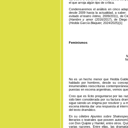
el que arroja algún tipo de crítica.
Condensaremos el análisis en cinco adapt
desde 2009 hasta la actualidad, a saber:
evitado el teatro íntimo,
2009/2011), de Cir
(
Hambre y amor
(2016/2017), de Dieg
(
Hedda García Blaquier,
2024/2025
)
[1]
Feminismos
N
No
No es un hecho menor que Hedda Gabler
hablado por hombres, desde su concep
innumerables reescrituras contemporáneas. 
puestas en escena argentinas, vemos que e
Creo que es lícito preguntarse por las r
sido bien considerada por su factura dra
sigue siendo un enigma por resolver y a 
escena intenta dar una respuesta al inter
del texto dramático.
En su célebre
Apuntes sobre Shakespe
literarios o teatrales que poseen autonomí
con Don Quijote y Hamlet, entre otros. Qu
varias razones. Entre ellas, las dramatú