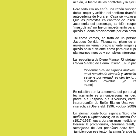
acción, la fuente de los conflictos y la eje
Pero todo ello no sería una razón suficie
doble -mujer y artífice del conflicto dram
antecedente de Nora en
Casa de muñec
Que las protestas en contrario de Ibsen
autonomía del personaje, también respe
“masculinas” no fue un impedimento para 
quizás suceda precisamente por esa amb
Tal como vemos, se trata de un person
Jacques Derrida. Fluctuante, pleno de c
mujeres no tenían prácticamente ningún p
quizás no lo suficiente como para que el 
plantearnos nuevos y complejos interrogan
La reescritura de Diego Manso,
Kinderbuc
Hedda Gabler,
de Henrik Ibsen". En un par
Kinderbuch reúne algunos motivos 
en el sentido de simetría y aproxim
se tiene por verdad, es otro texto
nuestros muertos ya esc
mano
En relación con la autonomía del personaj
técnicamente es un unipersonal, es deci
padre, a su esposo, a sus vecinas, entre 
interpretación de Belén Blanco Una vez
interactiva (Ubersfeld, 1996; Fobbio, 2009)
En alemán
Kinderbuch
significa "libro i
muñecas
(
Puppenhaus
); en la misma lín
(1917-1998), cuya obra en gran medida está
literaria: la protagonista, Germana Gauß,
semejanza de
Los poseídos entre lila
también con ese texto, la atmósfera de horro