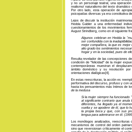
y no un personaje teatral, una operación 
realismo/ naturalismo del texto dramático 
Por otro lado, esta operación de apropia
psicopatías diversas ya era constitutiva de
Lejos de discutir la institución matrimoni
Hedda Gabler a una enfermedad individ
cuestionamientos de los movimientos femi
August Strindberg, como en el siguiente fr
Algunos celebran en Hedda la "muj
ser confundida con la inadaptibilid
mejor compañera, la que es mejor 
alto grado los sentimientos necesar
hogar y en la sociedad, pues de ell
Resulta revelador de las concepciones de 
condición de "felicidad" de la mujer expu
contemporáneas muestran el desplazamie
ámbito doméstico y su resolución por
orientaciones
dialógicas
[4]
.
En estas reescrituras, la acción es reempl
performativa del discurso, profuso y con u
hasta los pensamientos más íntimos de lo
de la medusa
Si la mujer siempre ha funcionado "
al significante contrario que anula
diferentes, ha llegado ya el momen
vuelta y se apodere de él, que lo 
la propia boca y que, con sus pr
lengua para adentrarse en él. (1995
Los monólogos analizados, reescrituras c
mecanismos de control del orden patriarc
sino que reversionan críticamente el cont
estudio de la destinación múltiple, el anál