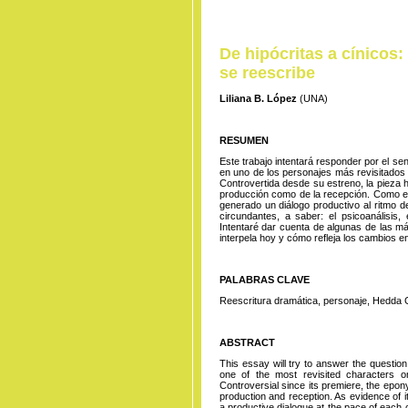
De hipócritas a cínicos:
se reescribe
Liliana B. López
(UNA)
RESUMEN
Este trabajo intentará responder por el sen
en uno de los personajes más revisitados 
Controvertida desde su estreno, la pieza 
producción como de la recepción. Como ev
generado un diálogo productivo al ritmo d
circundantes, a saber: el psicoanálisis, 
Intentaré dar cuenta de algunas de las m
interpela hoy y cómo refleja los cambios e
PALABRAS CLAVE
Reescritura dramática, personaje, Hedda G
ABSTRACT
This essay will try to answer the question
one of the most revisited characters o
Controversial since its premiere, the epon
production and reception. As evidence of i
a productive dialogue at the pace of each 