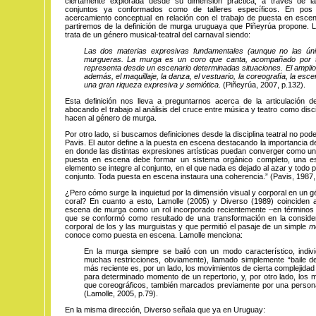
ciertamente explorada desde su dimensión práctica, a través de la
conjuntos ya conformados como de talleres específicos. En pos 
acercamiento conceptual en relación con el trabajo de puesta en esce
partiremos de la definición de murga uruguaya que Piñeyrúa propone. 
trata de un género musical-teatral del carnaval siendo:
Las dos materias expresivas fundamentales (aunque no las úni
murgueras. La murga es un coro que canta, acompañado por t
representa desde un escenario determinadas situaciones. El amplio 
además, el maquillaje, la danza, el vestuario, la coreografía, la esc
una gran riqueza expresiva y semiótica
. (Piñeyrúa, 2007, p.132).
Esta definición nos lleva a preguntarnos acerca de la articulación de
abocando el trabajo al análisis del cruce entre música y teatro como dis
hacen al género de murga.
Por otro lado, si buscamos definiciones desde la disciplina teatral no pod
Pavis. El autor define a la puesta en escena destacando la importancia 
en donde las distintas expresiones artísticas puedan converger como un
puesta en escena debe formar un sistema orgánico completo, una es
elemento se integre al conjunto, en el que nada es dejado al azar y todo 
conjunto. Toda puesta en escena instaura una coherencia.” (Pavis, 1987,
¿Pero cómo surge la inquietud por la dimensión visual y corporal en un
coral? En cuanto a esto, Lamolle (2005) y Diverso (1989) coinciden a
escena de murga como un rol incorporado recientemente –en términos d
que se conformó como resultado de una transformación en la consider
corporal de los y las murguistas y que permitió el pasaje de un simple
m
conoce como puesta en escena. Lamolle menciona:
En la murga siempre se bailó con un modo característico, indivi
muchas restricciones, obviamente), llamado simplemente “baile 
más reciente es, por un lado, los movimientos de cierta complejida
para determinado momento de un repertorio, y, por otro lado, los 
que coreográficos, también marcados previamente por una persona 
(Lamolle, 2005, p.79).
En la misma dirección, Diverso señala que ya en Uruguay: