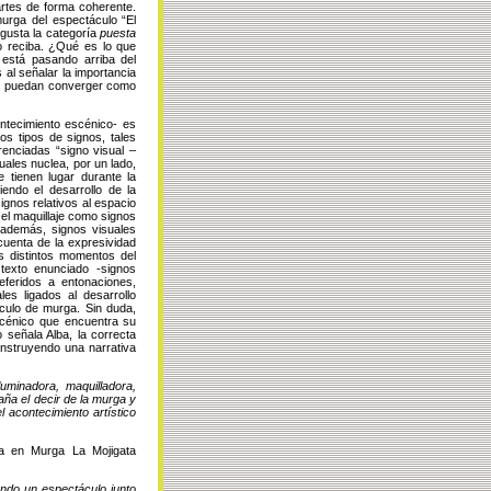
artes de forma coherente.
murga del espectáculo “El
gusta la categoría
puesta
co reciba. ¿Qué es lo que
 está pasando arriba del
al señalar la importancia
cas puedan converger como
ontecimiento escénico- es
tos tipos de signos, tales
renciadas “signo visual –
uales nuclea, por un lado,
e tienen lugar durante la
endo el desarrollo de la
ignos relativos al espacio
y el maquillaje como signos
 además, signos visuales
 cuenta de la expresividad
os distintos momentos del
texto enunciado -signos
referidos a entonaciones,
es ligados al desarrollo
táculo de murga. Sin duda,
cénico que encuentra su
 señala Alba, la correcta
onstruyendo una narrativa
uminadora, maquilladora,
ña el decir de la murga y
acontecimiento artístico
sta en Murga La
Mojigata
ndo un espectáculo junto