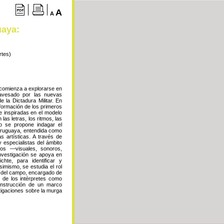
A
A
uaya:
rtes)
comienza a explorarse en
ravesado por las nuevas
la Dictadura Militar. En
formación de los primeros
e inspiradas en el modelo
las letras, los ritmos, las
lo se propone indagar el
 uruguaya, entendida como
s artísticas. A través de
 especialistas del ámbito
icos —visuales, sonoros,
investigación se apoya en
chte, para identificar y
imismo, se estudia el rol
o del campo, encargado de
l de los intérpretes como
construcción de un marco
tigaciones sobre la murga