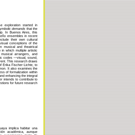
 exploration started in
ymbolic demands
that the
ip. In Buenos Aires, this
rteño ensembles in recent
lude their own cultural
 visual conceptions of the
en musical and theatrical
n which multiple artistic
, musical arrangers, and
enic codes —visual, sound,
 event. This research draws
of Erika Fischer-Lichte, to
enon. It also examines the
ess of formalization within
and enhancing the integral
r intends to contribute to
stions for future research
aya implica habitar una
cción académica, aunque