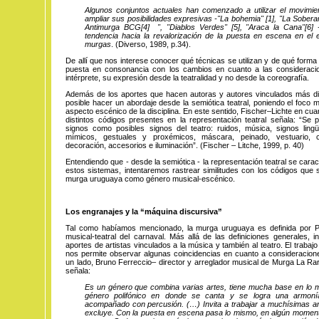
Algunos conjuntos actuales han comenzado a utilizar el movimie
ampliar sus posibilidades expresivas -"
La bohemia
"
[1]
, "
La Sobera
Antimurga BC
G
[4]
", "Diablos
Verdes
"
[5]
, "Araca la
Cana
"
[6]
-
tendencia hacia la revalorización de la puesta en escena en el 
murgas
. (Diverso, 1989, p.34).
De allí que nos interese conocer qué técnicas se utilizan y de qué forma 
puesta en consonancia con los cambios en cuanto a las consideraci
intérprete, su expresión desde la teatralidad y no desde la coreografía.
Además de los aportes que hacen autoras y autores vinculados más di
posible hacer un abordaje desde la semiótica teatral, poniendo el foco 
aspecto escénico de la disciplina. En este sentido, Fischer–Lichte en cuan
distintos códigos presentes en la representación teatral señala: “Se p
signos como posibles signos del teatro: ruidos, música, signos lingüís
mímicos, gestuales y proxémicos, máscara, peinado, vestuario, 
decoración, accesorios e iluminación”. (Fischer – Litche, 1999, p. 40)
Entendiendo que - desde la semiótica - la representación teatral se carac
estos sistemas, intentaremos rastrear similitudes con los códigos que
murga uruguaya como género musical-escénico.
Los engranajes y la “máquina discursiva”
Tal como habíamos mencionado, la murga uruguaya es definida por 
musical-teatral del carnaval. Más allá de las definiciones generales,
aportes de artistas vinculados a la música y también al teatro. El trabajo
nos permite observar algunas coincidencias en cuanto a consideraciones
un lado, Bruno Ferreccio– director y arreglador musical de Murga La
Rar
señala:
Es un género que combina varias artes, tiene mucha base en lo mu
género polifónico en donde se canta y se logra una armon
acompañado con percusión. (…) Invita a trabajar a muchísimas ar
excluye. Con la puesta en escena pasa lo mismo, en algún moment