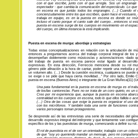
con el que escribe, junto con el que arregla. Sos un engranaje 
espectador - que cambia la comunicación del espectáculo. Lo que t
en escena es que juntás todos los engranajes. (…) Cuando el 
concienzudamente entre los que escriben, quien hace el vestuario, 
trabaja en equipo, es en la puesta en escena es donde se reú
incluso el canto porque el canto sale del cuerpo…entonces si es
puesta en escena surge de los cuerpos en movimiento en el espacio
del cuerpo, en última instancia la está implicando.
Puesta en escena de murga: abordaje y estrategias
Todas estas conceptualizaciones en relación con la articulación de mú
entonces a preguntarnos acerca del trabajo corporal integral de los y
desempeñan doblemente como músicos/as y actores/actrices -dado qu
del trabajo de puesta en escena parece estar ligado al desarrollo
expresivas. En esta dirección, Ferreccio menciona desde su rol mus
género pide afinación a la hora de cantar, poder repetir una melodía y 
un volumen alto. (…) Desde la cuestión escénica, cualquiera se puede s
se exige o se pide que haya cierta movilidad…” Por otro lado, Emilio Ca
puesta en escena (Buenos Aires) e integrante de La Gran
Muñec
a
[11]
(Ur
Una pata fundamental en la puesta en escena de murga es el trabaj
de los/las cantores/as. Pues no se trata de un coro quieto, es un co
Creo por mi experiencia que, aunque la puesta en escena abar
centralidad en los cuerpos en escena, todo lo que ellos fallida o a
(…) Otra de las cosas que exige la puesta es organizar el uso de 
con los micrófonos. Y también toda una serie de funciones cont
varios personajes toman protagonismo.
Se desprende así de las entrevistas una serie de necesidades del gén
desarrollo expresivo integral del intérprete y que lentamente van config
específico de los y las puestistas de murga, comenzando a definir su rol.
El rol de puestista es el de ser un orientador, trabajás con un colecti
de que “soy yo queriendo mandar un mensaje, pero mi compañero 
con diecisiete maneras distintas de decir, lo que genera mensaj