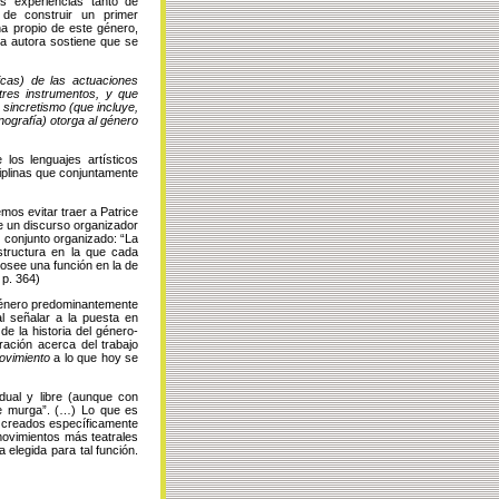
s experiencias tanto de
de construir un primer
na propio de este género,
La autora sostiene que se
cas) de las actuaciones
res instrumentos, y que
sincretismo (que incluye,
enografía) otorga al género
 los lenguajes artísticos
ciplinas que conjuntamente
emos evitar traer a Patrice
de un discurso organizador
 conjunto organizado: “La
tructura en la que cada
posee una función en la de
 p. 364)
 género predominantemente
l señalar a la puesta en
e la historia del género-
ación acerca del trabajo
ovimiento
a lo que hoy se
dual y libre (aunque con
de murga”. (…) Lo que es
d creados específicamente
movimientos más teatrales
elegida para tal función.