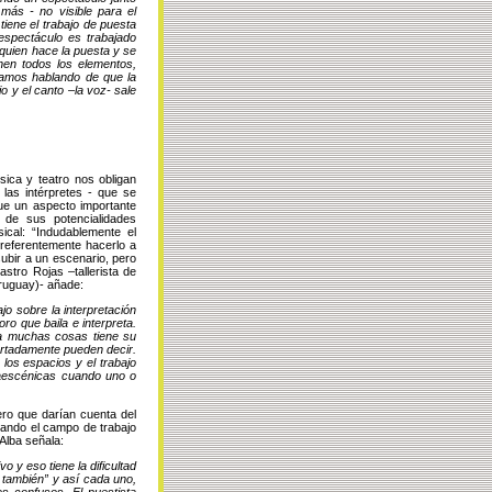
más - no visible para el
iene el trabajo de puesta
espectáculo es trabajado
quien hace la puesta y se
nen todos los elementos,
tamos hablando de que la
 y el canto –la voz- sale
sica y teatro nos obligan
 las intérpretes - que se
e un aspecto importante
 de sus potencialidades
ical: “Indudablemente el
preferentemente hacerlo a
ubir a un escenario, pero
stro Rojas –tallerista de
uguay)- añade:
o sobre la interpretación
ro que baila e interpreta.
ca muchas cosas tiene su
certadamente pueden decir.
los espacios y el trabajo
raescénicas cuando uno o
ero que darían cuenta del
urando el campo de trabajo
 Alba señala:
vo y eso tiene la dificultad
también” y así cada uno,
es confusos. El puestista