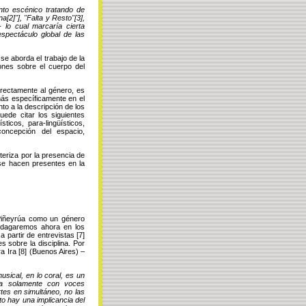
nto escénico tratando de
n
a
[2]
"], "
Falta y Resto
"
[3]
,
 lo cual marcaría cierta
espectáculo global de las
se aborda el trabajo de la
ones sobre el cuerpo del
rectamente al género, es
más específicamente en el
to a la descripción de los
uede citar los siguientes
ticos, para-lingüísticos,
concepción del espacio,
teriza por la presencia de
 se hacen presentes en la
Piñeyrúa como un género
 indagaremos ahora en los
 a partir de
entrevistas
[7]
 sobre la disciplina. Por
a Ira
[8]
(Buenos Aires) –
sical, en lo coral, es un
ía solamente con voces
tes en simultáneo, no las
o hay una implicancia del