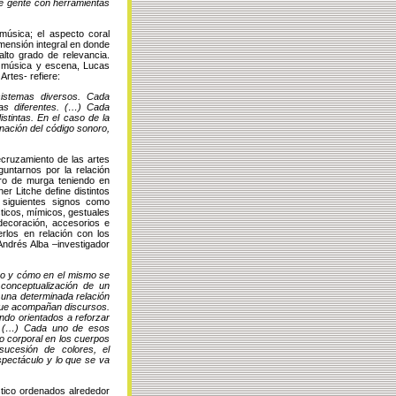
e gente con herramientas
música; el aspecto coral
mensión integral en donde
alto grado de relevancia.
e música y escena, Lucas
Artes- refiere:
sistemas diversos. Cada
mas diferentes. (…) Cada
tintas. En el caso de la
nación del código sonoro,
recruzamiento de las artes
untarnos por la relación
ero de murga teniendo en
r Litche define distintos
s siguientes signos como
ísticos, mímicos, gestuales
decoración, accesorios e
erlos en relación con los
Andrés Alba –investigador
co y cómo en el mismo se
 conceptualización de un
una determinada relación
 que acompañan discursos.
ando orientados a reforzar
o. (…) Cada uno de esos
o corporal en los cuerpos
sucesión de colores, el
spectáculo y lo que se va
ístico ordenados alrededor