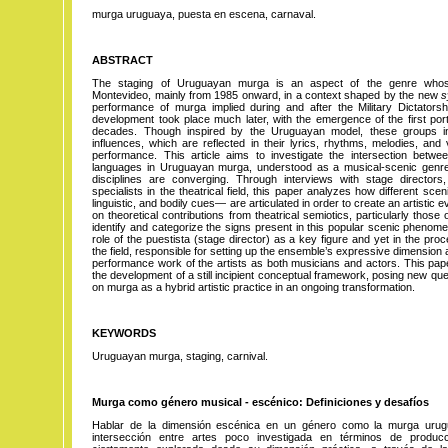
murga uruguaya, puesta en escena, carnaval.
ABSTRACT
The staging of Uruguayan murga is an aspect of the genre whose
Montevideo, mainly from 1985 onward, in a context shaped by the new
s
performance of murga implied during and after the Military Dictatorsh
development took place much later, with the emergence of the first po
decades. Though inspired by the Uruguayan model, these groups inc
influences, which are reflected in their lyrics, rhythms, melodies, and
performance. This article aims to investigate the intersection betwe
languages in Uruguayan murga, understood as a musical-scenic genre i
disciplines are converging. Through interviews with stage directors
specialists in the theatrical field, this paper analyzes how different sc
linguistic, and bodily cues— are articulated in order to create an artistic
on theoretical contributions from theatrical semiotics, particularly those 
identify and categorize the signs present in this popular scenic phenom
role of the puestista (stage director) as a key figure and yet in the proc
the field, responsible for setting up the ensemble’s expressive dimension 
performance work of the artists as both musicians and actors. This pape
the development of a still incipient conceptual framework, posing new que
on murga as a hybrid artistic practice in an ongoing transformation.
KEYWORDS
Uruguayan murga, staging, carnival.
Murga como género musical - escénico: Definiciones y desafíos
Hablar de la dimensión escénica en un género como la murga urugu
intersección entre artes poco investigada en términos de produ