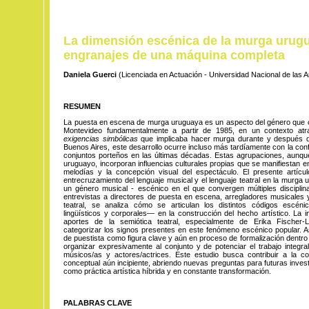
La dimensión escénica de la murga urug
engranajes de una máquina completa
Daniela Guerci
(Licenciada en Actuación - Universidad Nacional de las A
RESUMEN
La puesta en escena de murga uruguaya es un aspecto del género que 
Montevideo fundamentalmente a partir de 1985, en un contexto at
exigencias simbólicas
que implicaba hacer murga durante y después de 
Buenos Aires, este desarrollo ocurre incluso más tardíamente con la con
conjuntos porteños en las últimas décadas. Estas agrupaciones, aunqu
uruguayo, incorporan influencias culturales propias que se manifiestan en 
melodías y la concepción visual del espectáculo. El presente artícu
entrecruzamiento del lenguaje musical y el lenguaje teatral en la murga
un género musical - escénico en el que convergen múltiples disciplina
entrevistas a directores de puesta en escena, arregladores musicales y
teatral, se analiza cómo se articulan los distintos códigos escén
lingüísticos y corporales— en la construcción del hecho artístico. La 
aportes de la semiótica teatral, especialmente de Erika Fischer-Li
categorizar los signos presentes en este fenómeno escénico popular. As
de puestista como figura clave y aún en proceso de formalización dentr
organizar expresivamente al conjunto y de potenciar el trabajo integra
músicos/as y actores/actrices. Este estudio busca contribuir a la 
conceptual aún incipiente, abriendo nuevas preguntas para futuras inves
como práctica artística híbrida y en constante transformación.
PALABRAS CLAVE