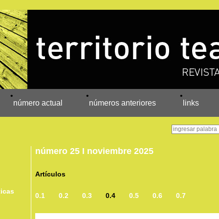
•
•
•
número actual
números anteriores
links
número 25 I noviembre 2025
Artículos
ticas
0.1
0.2
0.3
0.4
0.5
0.6
0.7