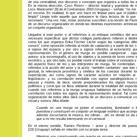
de una centralidad; ese discurso o concepto que organiza a todas las 
En la misma dirección, Coco Rivero – director teatral y puestista de 
Loco
Manicomio
”
[9]
de A Contramano 2003 (Uruguay) – señala: “no me 
en escena
. En realidad, lo que uno hace es limpiar para que el públi
limpia? Limpia todo aquello que entorpece la clara lectura de lo que
escenario.” Una vez más, estas posturas suscriben a la noción de Pavis 
de un discurso organizador en donde las distintas expresiones artísti
un conjunto organizado.
Llegados a este punto -y al referirnos a un enfoque semiótico del ac
necesario especificar que dichos códigos particulares refieren a distin
como los que organiza Erika Fischer Litche según las categorías dife
sonoro” como oposición referida al modo de captación y a partir de los c
a signos del espacio y por otro a signos referidos al actor/actriz qu
representación. En el género de murga es posible categorizar - sigui
autora- a la escenografía, al uso de objetos y la puesta de luces como s
escénico, y, por otro lado, es posible reunir el trabajo sobre el vestuario 
del aspecto físico de los y las intérpretes de murga. Se contemplan,
referidos a la acción del actor y la actriz –también cantantes- que dan
gestual, la relevancia proxémica y cinética de los cuerpos durante l
espectáculo, así como signos de carácter acústico en relación al 
lingüísticos- y su correlación inevitable con signos paralingüísticos 
pausas y modos de decir, siendo preponderantes los signos musical
polifónico y coral que se lleva adelante durante la totalidad del espec
cuando nos referimos a la murga uruguaya hablamos de un hecho es
correlación con todos los signos de la representación teatral. Tal como
organización de todos ellos dará cuenta de un discurso a comunicar c
visual y sonora. Alba añade:
Cuando en una murga se juntan el vestuarista, iluminador o il
puestista y construyen en conjunto un lenguaje estético que acompa
además escucharon la música, los climas… ahí es donde se da el 
que a mí me resulta interesante en el carnaval.
En el mismo sentido, Ramiro Perdomo – actor y director de pue
[10]
(Uruguay) señala en relación con su propia tarea:
Mientras voy construyendo una puesta en escena, voy construye