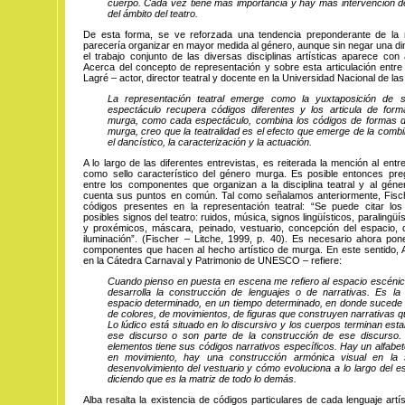
cuerpo. Cada vez tiene más importancia y hay más intervención d
del ámbito del teatro.
De esta forma, se ve reforzada una tendencia preponderante de la 
parecería organizar en mayor medida al género, aunque sin negar una di
el trabajo conjunto de las diversas disciplinas artísticas aparece con 
Acerca del concepto de representación y sobre esta articulación entr
Lagré – actor, director teatral y docente en la Universidad Nacional de las 
La representación teatral emerge como la yuxtaposición de 
espectáculo recupera códigos diferentes y los articula de for
murga, como cada espectáculo, combina los códigos de formas dis
murga, creo que la teatralidad es el efecto que emerge de la combi
el dancístico, la caracterización y la actuación.
A lo largo de las diferentes entrevistas, es reiterada la mención al ent
como sello característico del género murga. Es posible entonces preg
entre los componentes que organizan a la disciplina teatral y al gén
cuenta sus puntos en común. Tal como señalamos anteriormente, Fische
códigos presentes en la representación teatral: “Se puede citar lo
posibles signos del teatro: ruidos, música, signos lingüísticos, paralingü
y proxémicos, máscara, peinado, vestuario, concepción del espacio, 
iluminación”. (Fischer – Litche, 1999, p. 40). Es necesario ahora pon
componentes que hacen al hecho artístico de murga. En este sentido, 
en la Cátedra Carnaval y Patrimonio de UNESCO – refiere:
Cuando pienso en puesta en escena me refiero al espacio escéni
desarrolla la construcción de lenguajes o de narrativas. Es la
espacio determinado, en un tiempo determinado, en donde sucede 
de colores, de movimientos, de figuras que construyen narrativas
Lo lúdico está situado en lo discursivo y los cuerpos terminan est
ese discurso o son parte de la construcción de ese discurs
elementos tiene sus códigos narrativos específicos. Hay un alfabet
en movimiento, hay una construcción armónica visual en la 
desenvolvimiento del vestuario y cómo evoluciona a lo largo del e
diciendo que es la matriz de todo lo demás.
Alba resalta la existencia de códigos particulares de cada lenguaje art