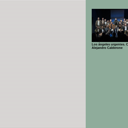
Los ángeles urgentes. C
Alejandro Calderone