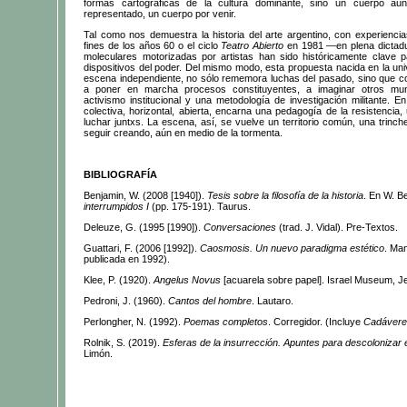
formas cartográficas de la cultura dominante, sino un cuerpo aú
representado, un cuerpo por venir.
Tal como nos demuestra la historia del arte argentino, con experienc
fines de los años 60 o el ciclo
Teatro Abierto
en 1981 —en plena dictadur
moleculares motorizadas por artistas han sido históricamente clave p
dispositivos del poder. Del mismo modo, esta propuesta nacida en la uni
escena independiente, no sólo rememora luchas del pasado, sino que c
a poner en marcha procesos constituyentes, a imaginar otros mu
activismo institucional y una metodología de investigación militante. 
colectiva, horizontal, abierta, encarna una pedagogía de la resistencia
luchar juntxs. La escena, así, se vuelve un territorio común, una trinc
seguir creando, aún en medio de la tormenta.
BIBLIOGRAFÍA
Benjamin, W. (2008 [1940]).
Tesis sobre la filosofía de la historia
. En W. B
interrumpidos I
(pp. 175-191). Taurus.
Deleuze, G. (1995 [1990]).
Conversaciones
(trad. J. Vidal). Pre-Textos.
Guattari, F. (2006 [1992]).
Caosmosis. Un nuevo paradigma estético
. Man
publicada en 1992).
Klee, P. (1920).
Angelus Novus
[acuarela sobre papel]. Israel Museum, J
Pedroni, J. (1960).
Cantos del hombre
. Lautaro.
Perlongher, N. (1992).
Poemas completos
. Corregidor. (Incluye
Cadáver
Rolnik, S. (2019).
Esferas de la insurrección. Apuntes para descolonizar 
Limón.