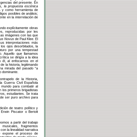
urgencias del presente. En
s
,
la propuesta escénica
ia y como herramienta de
digos posibles de análisis;
nte en la interrelación de
tando explícitamente obras
es, reproducidas por les
sas imágenes con las que
lus Novus
de Paul Klee. El
sus interpretaciones más
los ojos desorbitados, la
futuro por una tempestad
o. Aquello que llamamos
tica se dirigía a la idea
 él, al enfocarnos en el
de la historia, legitimando
una mirada del pasado “a
co dominante.
trapelo de la Historia,
la Guerra Civil Española
l mundo para combatir al
n los primeros brigadistas
ros, estudiantes. Se trata
 de ser puro archivo para
ción de teatro político y
Erwin Piscator o Bertolt
omos a partir del trabajo
 musicales, fragmentos
on la linealidad narrativa
e expone el proceso de
struidos de modo clásico,