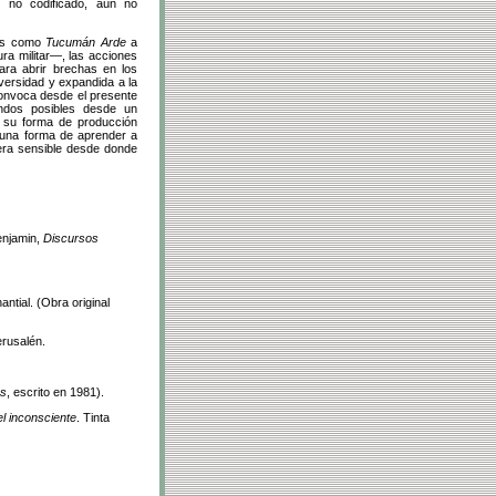
n no codificado, aún no
ias como
Tucumán Arde
a
a militar—, las acciones
ara abrir brechas en los
versidad y expandida a la
onvoca desde el presente
ndos posibles desde un
En su forma de producción
, una forma de aprender a
hera sensible desde donde
enjamin,
Discursos
antial. (Obra original
erusalén.
es
, escrito en 1981).
el inconsciente
. Tinta