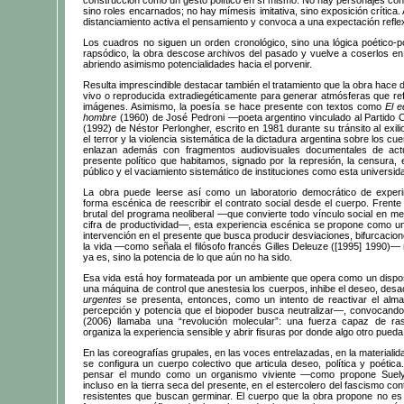
sino roles encarnados; no hay mímesis imitativa, sino exposición crítica. 
distanciamiento activa el pensamiento y convoca a una expectación refle
Los cuadros no siguen un orden cronológico, sino una lógica poético-po
rapsódico, la obra descose archivos del pasado y vuelve a coserlos en 
abriendo asimismo potencialidades hacia el porvenir.
Resulta imprescindible destacar también el tratamiento que la obra hace 
vivo o reproducida extradiegéticamente para generar atmósferas que ref
imágenes. Asimismo, la poesía se hace presente con textos como
El ed
hombre
(1960) de José Pedroni —poeta argentino vinculado al Partid
(1992) de Néstor Perlongher, escrito en 1981 durante su tránsito al exil
el terror y la violencia sistemática de la dictadura argentina sobre los c
enlazan además con fragmentos audiovisuales documentales de actua
presente político que habitamos, signado por la represión, la censura, 
público y el vaciamiento sistemático de instituciones como esta universid
La obra puede leerse así como un laboratorio democrático de experi
forma escénica de reescribir el contrato social desde el cuerpo. Fren
brutal del programa neoliberal —que convierte todo vínculo social en m
cifra de productividad—, esta experiencia escénica se propone como un
intervención en el presente que busca producir desviaciones, bifurcacio
la vida —como señala el filósofo francés Gilles Deleuze ([1995] 1990)—
ya es, sino la potencia de lo que aún no ha sido.
Esa vida está hoy formateada por un ambiente que opera como un dispos
una máquina de control que anestesia los cuerpos, inhibe el deseo, desa
urgentes
se presenta, entonces, como un intento de reactivar el al
percepción y potencia que el biopoder busca neutralizar—, convocando
(2006) llamaba una “revolución molecular”: una fuerza capaz de ra
organiza la experiencia sensible y abrir fisuras por donde algo otro pueda 
En las coreografías grupales, en las voces entrelazadas, en la materiali
se configura un cuerpo colectivo que articula deseo, política y poética
pensar el mundo como un organismo viviente —como propone Suely
incluso en la tierra seca del presente, en el estercolero del fascismo c
resistentes que buscan germinar. El cuerpo que la obra propone no es