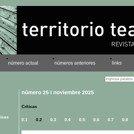
•
•
•
número actual
números anteriores
links
número 25 I noviembre 2025
Críticas
ticas
0.1
0.2
0.3
0.4
0.5
0.6
0.7
0.8