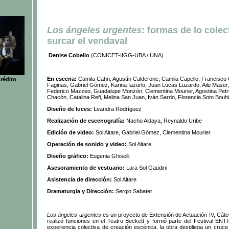
Los ángeles urgentes
: formas de lo colec
surcar el vendaval
Denise Cobello
(CONICET-IIGG-UBA / UNA)
En escena:
Camila Cahn, Agustín Calderone, Camila Capello, Francisco 
rédito
Faginas, Gabriel Gómez, Karina Iazurlo, Juan Lucas Luzardo, Ailu Maser
Federico Mazzeo, Guadalupe Monzón, Clementina Mourier, Agostina Petroll
Chacón, Catalina Refi, Melina San Juan, Iván Sardo, Florencia Soto Bouh
Diseño de luces:
Leandra Rodríguez
Realización de escenografía:
Nacho Aldaya, Reynaldo Uribe
Edición de video:
Sol Altare, Gabriel Gómez, Clementina Mourier
Operación de sonido y video:
Sol Altare
Diseño gráfico:
Eugenia Ghiselli
Asesoramiento de vestuario:
Lara Sol Gaudini
Asistencia de dirección:
Sol Altare
Dramaturgia y Dirección:
Sergio Sabater
Los ángeles urgentes
es un proyecto de Extensión de Actuación IV, Cáte
realizó funciones en el Teatro Beckett y formó parte del Festival E
experiencia colectiva de creación escénica, la obra despliega un cruce