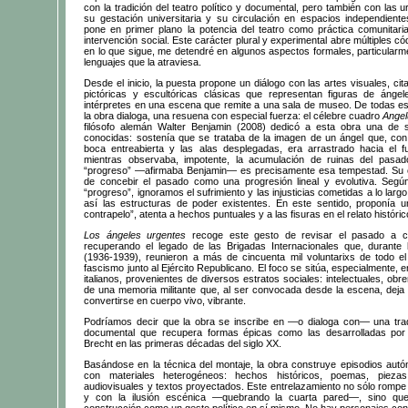
con la tradición del teatro político y documental, pero también con las 
su gestación universitaria y su circulación en espacios independiente
pone en primer plano la potencia del teatro como práctica comunitar
intervención social. Este carácter plural y experimental abre múltiples có
en lo que sigue, me detendré en algunos aspectos formales, particularme
lenguajes que la atraviesa.
Desde el inicio, la puesta propone un diálogo con las artes visuales, ci
pictóricas y escultóricas clásicas que representan figuras de ángel
intérpretes en una escena que remite a una sala de museo. De todas e
la obra dialoga, una resuena con especial fuerza: el célebre cuadro
Ange
filósofo alemán Walter Benjamin (2008) dedicó a esta obra una de 
conocidas: sostenía que se trataba de la imagen de un ángel que, con 
boca entreabierta y las alas desplegadas, era arrastrado hacia el 
mientras observaba, impotente, la acumulación de ruinas del pasad
“progreso” —afirmaba Benjamin— es precisamente esa tempestad. Su crí
de concebir el pasado como una progresión lineal y evolutiva. Según
“progreso”, ignoramos el sufrimiento y las injusticias cometidas a lo largo 
así las estructuras de poder existentes. En este sentido, proponía 
contrapelo”, atenta a hechos puntuales y a las fisuras en el relato históri
Los ángeles urgentes
recoge este gesto de revisar el pasado a con
recuperando el legado de las Brigadas Internacionales que, durante 
(1936-1939), reunieron a más de cincuenta mil voluntarixs de todo e
fascismo junto al Ejército Republicano. El foco se sitúa, especialmente, e
italianos, provenientes de diversos estratos sociales: intelectuales, obre
de una memoria militante que, al ser convocada desde la escena, deja
convertirse en cuerpo vivo, vibrante.
Podríamos decir que la obra se inscribe en —o dialoga con— una tradi
documental que recupera formas épicas como las desarrolladas por 
Brecht en las primeras décadas del siglo XX.
Basándose en la técnica del montaje, la obra construye episodios autón
con materiales heterogéneos: hechos históricos, poemas, piezas
audiovisuales y textos proyectados. Este entrelazamiento no sólo rompe c
y con la ilusión escénica —quebrando la cuarta pared—, sino qu
construcción como un gesto político en sí mismo. No hay personajes con