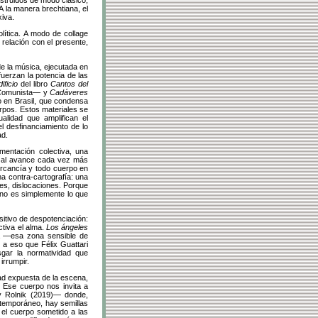
A la manera brechtiana, el
xiva.
lítica. A modo de collage
relación con el presente,
de la música, ejecutada en
uerzan la potencia de las
ificio
del libro
Cantos del
o Comunista— y
Cadáveres
io en Brasil, que condensa
uerpos. Estos materiales se
lidad que amplifican el
el desfinanciamiento de lo
ad.
mentación colectiva, una
te al avance cada vez más
ercancía y todo cuerpo en
a contra-cartografía: una
nes, dislocaciones. Porque
 no es simplemente lo que
itivo de despotenciación:
ctiva el alma.
Los ángeles
ma —esa zona sensible de
 a eso que Félix Guattari
sgar la normatividad que
irrumpir.
dad expuesta de la escena,
. Ese cuerpo nos invita a
 Rolnik (2019)— donde,
ontemporáneo, hay semillas
 el cuerpo sometido a las