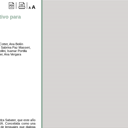
A
A
tivo para
Cottet, Ana Belén
, Sabrina Paz Masseri,
ini, Isamar Portilla
ier, Ana Vergara
dra Sabater, que este año
NTRÁ. Concebida como una
 de lenguajes que dialoga