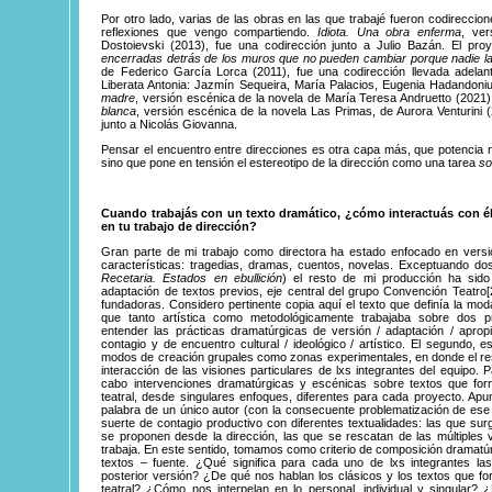
Por otro lado, varias de las obras en las que trabajé fueron codireccion
reflexiones que vengo compartiendo.
Idiota. Una obra enferma
, ver
Dostoievski (2013), fue una codirección junto a Julio Bazán. El pr
encerradas detrás de los muros que no pueden cambiar porque nadie l
de Federico García Lorca (2011), fue una codirección llevada adelant
Liberata Antonia: Jazmín Sequeira, María Palacios, Eugenia Hadandoni
madre
, versión escénica de la novela de María Teresa Andruetto (2021
blanca
, versión escénica de la novela Las Primas, de Aurora Venturini 
junto a Nicolás Giovanna.
Pensar el encuentro entre direcciones es otra capa más, que potencia no
sino que pone en tensión el estereotipo de la dirección como una tarea
so
Cuando trabajás con un texto dramático, ¿cómo interactuás con él
en tu trabajo de dirección?
Gran parte de mi trabajo como directora ha estado enfocado en versio
características: tragedias, dramas, cuentos, novelas. Exceptuando do
Recetaria. Estados en ebullición
) el resto de mi producción ha sido
adaptación de textos previos, eje central del grupo
Convención
Teatro
[
fundadoras. Considero pertinente copia aquí el texto que definía la mod
que tanto artística como metodológicamente trabajaba sobre dos pr
entender las prácticas dramatúrgicas de versión / adaptación / apro
contagio y de encuentro cultural / ideológico / artístico. El segundo, 
modos de creación grupales como zonas experimentales, en donde el resu
interacción de las visiones particulares de lxs integrantes del equipo. P
cabo intervenciones dramatúrgicas y escénicas sobre textos que form
teatral, desde singulares enfoques, diferentes para cada proyecto. Ap
palabra de un único autor (con la consecuente problematización de ese 
suerte de contagio productivo con diferentes textualidades: las que sur
se proponen desde la dirección, las que se rescatan de las múltiples
trabaja. En este sentido, tomamos como criterio de composición dramatúr
textos – fuente. ¿Qué significa para cada uno de lxs integrantes la
posterior versión? ¿De qué nos hablan los clásicos y los textos que for
teatral? ¿Cómo nos interpelan en lo personal, individual y singular?