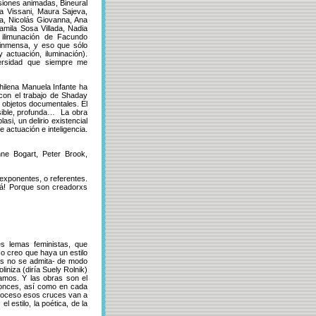
usiones animadas, Bineural
ia Vissani, Maura Sajeva,
la, Nicolás Giovanna, Ana
amila Sosa Villada, Nadia
de ilimunación de Facundo
 inmensa, y eso que sólo
 actuación, iluminación).
versidad que siempre me
chilena Manuela Infante ha
con el trabajo de Shaday
e objetos documentales. El
sible, profunda… La obra
si, un delirio existencial
 actuación e inteligencia.
ne Bogart, Peter Brook,
exponentes, o referentes.
lá! Porque son creadorxs
es lemas feministas, que
No creo que haya un estilo
es no se admita- de modo
liniza (diría Suely Rolnik)
jamos. Y las obras son el
ntonces, así como en cada
proceso esos cruces van a
el estilo, la poética, de la