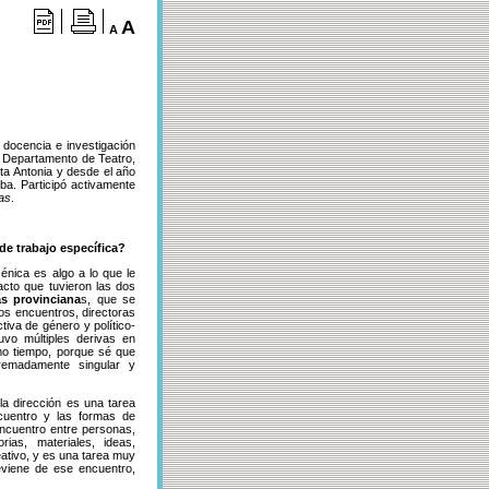
A
A
 docencia e investigación
l Departamento de Teatro,
ta Antonia y desde el año
ba. Participó activamente
nas
.
de trabajo específica?
énica es algo a lo que le
acto que tuvieron las dos
s provinciana
s, que se
os encuentros, directoras
iva de género y político-
tuvo múltiples derivas en
smo tiempo, porque sé que
remadamente singular y
a dirección es una tarea
cuentro y las formas de
ncuentro entre personas,
rias, materiales, ideas,
ativo, y es una tarea muy
eviene de ese encuentro,