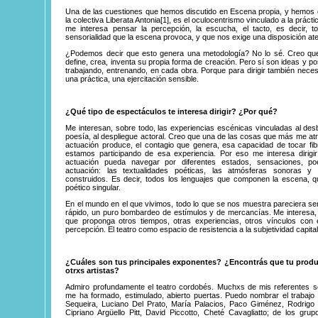
Una de las cuestiones que hemos discutido en Escena propia, y hemos
la colectiva
Liberata
Antonia
[1]
, es el oculocentrismo vinculado a la prácti
me interesa pensar la percepción, la escucha, el tacto, es decir, 
sensorialidad que la escena provoca, y que nos exige una disposición ate
¿Podemos decir que esto genera una metodología? No lo sé. Creo qu
define, crea, inventa su propia forma de creación. Pero sí son ideas y po
trabajando, entrenando, en cada obra. Porque para dirigir también nece
una práctica, una ejercitación sensible.
¿Qué tipo de espectáculos te interesa dirigir? ¿Por qué?
Me interesan, sobre todo, las experiencias escénicas vinculadas al desb
poesía, al despliegue actoral. Creo que una de las cosas que más me atra
actuación produce, el contagio que genera, esa capacidad de tocar fi
estamos participando de esa experiencia. Por eso me interesa dirigi
actuación pueda navegar por diferentes estados, sensaciones, po
actuación: las textualidades poéticas, las atmósferas sonoras y 
construidos. Es decir, todos los lenguajes que componen la escena,
poético singular.
En el mundo en el que vivimos, todo lo que se nos muestra pareciera ser f
rápido, un puro bombardeo de estímulos y de mercancías. Me interesa, 
que proponga otros tiempos, otras experiencias, otros vínculos con e
percepción. El teatro como espacio de resistencia a la subjetividad capit
¿Cuáles son tus principales exponentes? ¿Encontrás que tu produ
otrxs artistas?
Admiro profundamente el teatro cordobés. Muchxs de mis referentes s
me ha formado, estimulado, abierto puertas. Puedo nombrar el trabajo
Sequeira, Luciano Del Prato, María Palacios, Paco Giménez, Rodrigo 
Cipriano Argüello Pitt, David Piccotto, Cheté Cavagliatto; de los grup