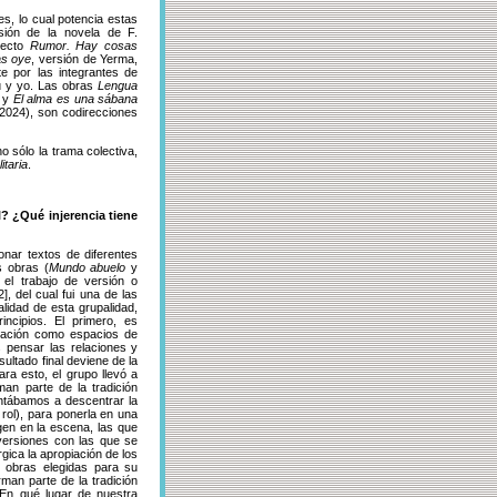
es, lo cual potencia estas
sión de la novela de F.
oyecto
Rumor. Hay cosas
as oye
, versión de Yerma,
e por las integrantes de
u y yo. Las obras
Lengua
) y
El alma es una sábana
(2024), son codirecciones
 sólo la trama colectiva,
litaria
.
? ¿Qué injerencia tiene
nar textos de diferentes
s obras (
Mundo abuelo
y
 el trabajo de versión o
2]
, del cual fui una de las
alidad de esta grupalidad,
incipios. El primero, es
piación como espacios de
es pensar las relaciones y
ltado final deviene de la
ara esto, el grupo llevó a
an parte de la tradición
untábamos a descentrar la
rol), para ponerla en una
gen en la escena, las que
 versiones con las que se
gica la apropiación de los
s obras elegidas para su
man parte de la tradición
 ¿En qué lugar de nuestra