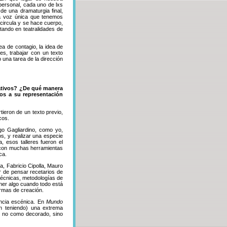
ersonal, cada uno de lxs
de una dramaturgia final,
na voz única que tenemos
 circula y se hace cuerpo,
tando en teatralidades de
dea de contagio, la idea de
es, trabajar con un texto
 una tarea de la dirección
ativos? ¿De qué manera
dos a su representación
ieron de un texto previo,
cos.
go Gagliardino, como yo,
os, y realizar una especie
, esos talleres fueron el
s con muchas herramientas
ca.
, Fabricio Cipolla, Mauro
r de pensar recetarios de
técnicas, metodologías de
ner algo cuando todo está
ormas de creación.
ncia escénica. En
Mundo
en teniendo) una extrema
ro no como decorado, sino