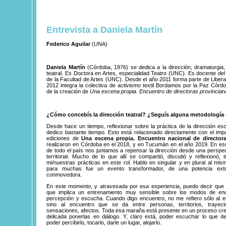
Entrevista a Daniela Martín
Federico Aguilar
(UNA)
Daniela Martín
(Córdoba, 1976) se dedica a la dirección, dramaturgia,
teatral. Es Doctora en Artes, especialidad Teatro (UNC). Es docente de
de la Facultad de Artes (UNC). Desde el año 2011 forma parte de Libera
2012 integra la colectiva de activismo textil Bordamos por la Paz Córdo
de la creación de
Una escena propia. Encuentro de directoras provincia
¿Cómo concebís la dirección teatral? ¿Seguís alguna metodología 
Desde hace un tiempo, reflexionar sobre la práctica de la dirección esc
dedico bastante tiempo. Esto está relacionado directamente con el imp
ediciones de
Una escena propia. Encuentro nacional de directora
realizaron en Córdoba en el 2018, y en Tucumán en el año 2019. En es
de todo el país nos juntamos a repensar la dirección desde una perspect
territorial. Mucho de lo que allí se compartió, discutió y reflexionó, 
mi/nuestras prácticas en este rol. Hablo en singular y en plural al mi
para muchas fue un evento transformador, de una potencia ext
conmovedora.
En este momento, y atravesada por esa experiencia, puedo decir que l
que implica un entrenamiento muy sensible sobre los modos de en
percepción y escucha. Cuando digo encuentro, no me refiero sólo al e
sino al encuentro que se da entre personas, territorios, trayecto
sensaciones, afectos. Toda esa maraña está presente en un proceso cre
delicada ponerlas en diálogo. Y, claro está, poder escuchar lo que d
poder percibirlo, tocarlo, darle un lugar, alojarlo.