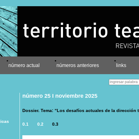
•
•
•
número actual
números anteriores
links
número 25 I noviembre 2025
Dossier. Tema: “Los desafíos actuales de la dirección t
ticas
0.1
0.2
0.3