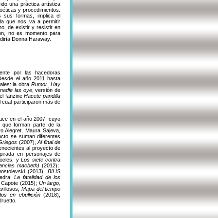
do una práctica artística
poéticas y procedimientos.
 sus formas, implica el
 la que nos va a permitir
, de existir y resistir en
ión, no es momento para
o diría Donna Haraway.
mente por las hacedoras
 Desde el año 2011 hasta
ales: la obra
Rumor. Hay
nadie las oye
, versión de
el fanzine
Hacete pandilla
l cual participaron más de
ace en el año 2007, cuyo
s que forman parte de la
ro Alegret, Maura Sajeva,
ecto se suman diferentes
Griegos
(2007),
Al final de
enecientes al proyecto de
spirada en personajes de
ocles, y
Los siete contra
ancias macbeth)
(2012);
 Dostoievski (2013),
BILIS
edra;
La fatalidad de los
n Capote (2015);
Un largo,
villosos;
Mapa del tiempo
dos en ebullición
(2018);
druetto.