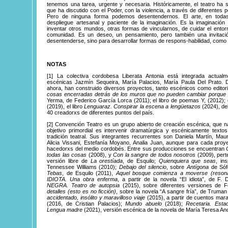
tenemos una tarea, urgente y necesaria. Históricamente, el teatro ha si
que ha discutido con el Poder, con la violencia, a través de diferentes 
Pero de ninguna forma podemos desentendernos. El arte, en todas
despliegue artesanal y paciente de la imaginación. Es la imaginación
inventar otros mundos, otras formas de vincularnos, de cuidar el entorno
comunidad. Es un deseo, un pensamiento, pero también una invitac
desentenderse, sino para desarrollar formas de respons-habilidad, com
NOTAS
[1]
La colectiva
cordobesa Liberata Antonia está integrada actual
escénicas Jazmín Sequeira, María Palacios, María Paula Del Prato.
ahora, han construido diversos proyectos, tanto escénicos como editori
cosas encerradas detrás de los muros que no pueden cambiar porque 
Yerma, de Federico García Lorca (2011); el libro de poemas Y, (2012); 
(2019), el libro
Lenguaraz. Conspirar la escena a lengüetazos
(2024), de
40 creadorxs de diferentes puntos del país.
[2]
Convención
Teatro es un grupo abierto de creación escénica, que n
objetivo primordial es intervenir dramatúrgica y escénicamente texto
tradición teatral. Sus integrantes recurrentes son Daniela Martín, Mau
Alicia Vissani, Estefanía Moyano, Analia Juan, aunque para cada proy
hacedorxs del medio cordobés. Entre sus producciones se encuentran
todas las cosas
(2008), y
Con la sangre de todos nosotros
(2009), pert
versión libre de
La orestíada
, de Esquilo;
Quienquiera que seas
, in
Tennessee Williams (2010);
Debajo del silencio
, sobre
Antígona
de Sóf
Tebas
, de Esquilo (2011),
Aquel bosque comienza a moverse (reson
IDIOTA. Una obra enferma
, a partir de la novela “El idiota”, de F.
NEGRA. Teatro de autopsia
(2015), sobre diferentes versiones de F
detalles (esto es no ficción)
, sobre la novela “A sangre fría”, de Truma
accidentado, insólito y maravilloso viaje
(2015), a partir de cuentos mara
(2016, de Cristian Palacios);
Mundo abuelo
(2018);
Recetaria. Esta
Lengua madre
(2021), versión escénica de la novela de María Teresa An