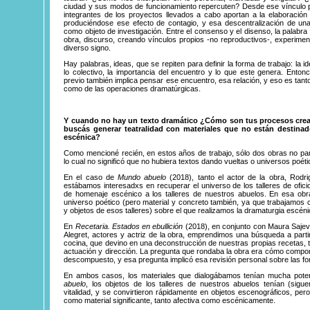
ciudad y sus modos de funcionamiento repercuten? Desde ese vínculo p
integrantes de los proyectos llevados a cabo aportan a la elaboración 
produciéndose ese efecto de contagio, y esa descentralización de u
como objeto de investigación. Entre el consenso y el disenso, la palabra
obra, discurso, creando vínculos propios -no reproductivos-, experimen
diverso signo.
Hay palabras, ideas, que se repiten para definir la forma de trabajo: la i
lo colectivo, la importancia del encuentro y lo que este genera. Entonc
previo también implica pensar ese encuentro, esa relación, y eso es tanto
como de las operaciones dramatúrgicas.
Y cuando no hay un texto dramático ¿Cómo son tus procesos cre
buscás generar teatralidad con materiales que no están destina
escénica?
Como mencioné recién, en estos años de trabajo, sólo dos obras no part
lo cual no significó que no hubiera textos dando vueltas o universos poéti
En el caso de
Mundo abuelo
(2018), tanto el actor de la obra, Rodri
estábamos interesadxs en recuperar el universo de los talleres de ofici
de homenaje escénico a los talleres de nuestros abuelos. En esa obra
universo poético (pero material y concreto también, ya que trabajamo
y objetos de esos talleres) sobre el que realizamos la dramaturgia escéni
En
Recetaria. Estados en ebullición
(2018), en conjunto con Maura Sajeva
Alegret, actores y actriz de la obra, emprendimos una búsqueda a parti
cocina, que devino en una deconstrucción de nuestras propias recetas, 
actuación y dirección. La pregunta que rondaba la obra era cómo compo
descompuesto, y esa pregunta implicó esa revisión personal sobre las f
En ambos casos, los materiales que dialogábamos tenían mucha pote
abuelo
, los objetos de los talleres de nuestros abuelos tenían (sigu
vitalidad, y se convirtieron rápidamente en objetos escenográficos, pe
como material significante, tanto afectiva como escénicamente.