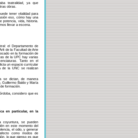
aba teatralidad, ya que
tras obras.
uede tener vitalidad para
scusión eso, cómo hay una
potencia, vida, historia.
amos llevar a escena.
tral: el Departamento de
rlt de la Facultad de Arte
nfocado en la formación de
eras de la UPC hay varias
cenciaturas. Tanto en el
icta un espacio curricular
ra de la UNC se realizan
ba se dictan, de manera
o, Guillermo Baldo y María
 de formación.
Córdoba, considero que es
ca en particular, en la
ta coyuntura, se pueden
ién en este momento del
olencia, el odio, y generar
el afecto como modos de
ión, lo que pienso es que