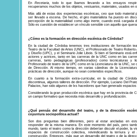
En
Recetaria
, todo lo que íbamos llevando a los ensayos respir
recuperamos muchos de los objetos, vestuarios, materiales, usados en o
Más allá de estas dos experiencias escénicas, ceo que todo material p
ser llevado a escena. De hecho, el giro materialista ha puesto en di
percepción de la materialidad como algo inerte, cuando está cargada de 
Sólo es cuestión de establecer un vínculo sensible con aquello que quer
¿Cómo es la formación en dirección escénica de Córdoba?
En la ciudad de Córdoba tenemos tres instituciones de formación tea
Teatro de la Facultad de Artes (UNC), el Profesorado de Teatro Roberto A
y Diseño (UPC), y el Seminario Jolie Libois. Si bien el Seminario está e
actores y actrices, tanto en las carreras de la UNC como en las carr
carreras, tanto pedagógicas (profesorados) como tecnicaturas y li
Profesorado de teatro de la UPC como en la Licenciatura de la UNC, se d
de Dirección. Al mismo tiempo, en varias cátedras de la Licenciatu
prácticas de dirección, aunque no sean contenidos específicos.
En cuanto a la formación extra-curricular, en la ciudad de Córdo
discontinua, algunos talleres de dirección. Por ejemplo, Luciano Del Prat
Palacios, han sido algunxs de lxs hacedores que han generado espacios
Considerando la gran producción escénica que hay en la provincia de 
un campo formativo que necesita más desarrollo y profundización.
¿Qué pensás del desarrollo del teatro, y de la dirección escéni
coyuntura sociopolítica actual?
Son dos preguntas bien diferentes, pero al estar ancladas en es
responder de la misma manera. En este momento del país, pero tamb
mundo, tanto el teatro como la dirección deberían discutir el poder, la vi
espacios de construcción colectiva, reivindicando la ternura y 
construcción. Entonces, más que un desarrollo del teatro o de la direcc