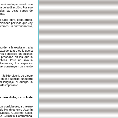
 continuado pensando con
ca de la dirección. Por eso
todas las otras capas de
nta.
e cada obra, cada grupo,
siciones políticas que voy
sitamos un entrenamiento,
orde, a la explosión, a la
pa del teatro es lo que la
bras sensibles en quienes
r procesos en los que la
éticas. Pero no sólo la
lumínicas, los espacios
 que construyen un mundo
ácil de digerir, de efecto
en ese sentido, un teatro
l lenguaje, el cuerpo, la
alista imperante…
cción dialoga con la de
on cordobeses, su teatro
 de lxs directorxs Jazmín
Cuesta, Guillermo Baldo,
os Cirulaxia Contraataca,