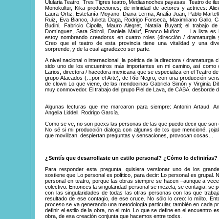
Ulularia Teatro, Tres Tigres teatro, Mediasnoches payasas, Teatro de il
Monokultur, Kika producciones; de infinidad de actores y actrices: Alic
Laura Ortiz, Estefanía Moyano, Diana Lerma, Analía Juan, Pablo Martel
Ruiz, Eva Bianco, Julieta Daga, Rodrigo Fonseca, Maximiliano Gallo, C
Budini, Fabricio Cipolla, Mauro Alegret, Natalia Buyatti; el trabajo 
Domínguez, Sara Sbiroli, Daniela Maluf, Franco Muñoz… La lista es
estoy nombrando creadorxs en cuatro roles (dirección / dramaturgia y
Creo que el teatro de esta provincia tiene una vitalidad y una di
sorprende, y de la cual agradezco ser parte.
A nivel nacional o internacional, la poética de la directora / dramaturga 
sido uno de los encuentros más importantes en mi camino, así como 
Larios, directora / hacedora mexicana que se especializa en el Teatro d
grupo Atacados (…por el Arte), de Río Negro, con una producción sen
de clown Lo que viene, de las mendocinas Gabriela Simón y Virginia Dibla
muy conmovedor. El trabajo del grupo Piel de Lava, de CABA, desborde de
Algunas lecturas que me marcaron para siempre: Antonin Artaud, An
Angelia Liddell, Rodrigo García.
Como se ve, no son pocxs las personas de las que puedo decir que son 
No sé si mi producción dialoga con algunxs de lxs que mencioné, ¡oja
que movilizan, despiertan preguntas y sensaciones, provocan cosas…
¿Sentís que desarrollaste un estilo personal? ¿Cómo lo definirías?
Para responder esta pregunta, quisiera versionar uno de los grand
sostiene que Lo personal es político, para decir: Lo personal es grupal. 
personal en teatro, porque las obras siempre se hacen –aunque a vec
colectivo. Entonces la singularidad personal se mezcla, se contagia, se po
con las singularidades de todas las otras personas con las que traba
resultado de ese contagio, de ese cruce. No sólo lo creo: lo milito. E
proceso se va generando una metodología particular, también en cada 
definir el estilo de la obra, no el mío. Lo que se define en el encuentro es 
obra, de esa creación conjunta que hacemos entre todxs.