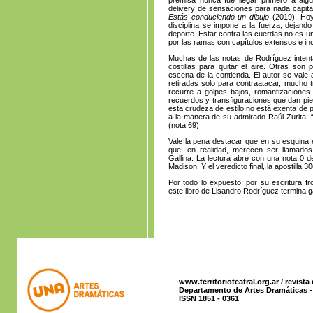
delivery de sensaciones para nada capita
Estás conduciendo un dibujo
(2019). Hoy
disciplina se impone a la fuerza, dejan
deporte. Estar contra las cuerdas no es un
por las ramas con capítulos extensos e i
Muchas de las notas de Rodríguez intenta
costillas para quitar el aire. Otras son 
escena de la contienda. El autor se val
retiradas solo para contraatacar, mucho t
recurre a golpes bajos, romantizaciones 
recuerdos y transfiguraciones que dan pi
esta crudeza de estilo no está exenta de 
a la manera de su admirado Raúl Zurita: “
(nota 69)
Vale la pena destacar que en su esquina e
que, en realidad, merecen ser llamado
Gallina. La lectura abre con una nota 0 
Madison. Y el veredicto final, la apostilla
Por todo lo expuesto, por su escritura fr
este libro de Lisandro Rodríguez termina 
www.territorioteatral.org.ar / revista
Departamento de Artes Dramáticas - 
ISSN 1851 - 0361