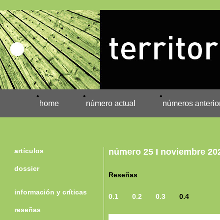
•
•
•
home
número actual
números anterio
artículos
número 25 I noviembre 20
dossier
Reseñas
información y críticas
0.1
0.2
0.3
0.4
reseñas