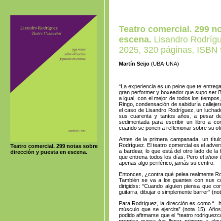
Teatro comercial. 299 n
escena.
Lisandro Rodrígu
2025, 320 páginas, ISBN
Martín Seijo
(UBA-UNA)
“La experiencia es un peine que te entrega
gran performer y boxeador que supo ser Bo
a igual, con el mejor de todos los tiempo
Ringo, condensación de sabiduría callejera
el caso de Lisandro Rodríguez, un luchad
sus cuarenta y tantos años, a pesar de n
sedimentada para escribir un libro a co
cuando se ponen a reflexionar sobre su ofi
Antes de la primera campanada, un título 
Rodríguez. El teatro comercial es el adver
Teatro comercial. 299 notas sobre
a bardear, lo que está del otro lado de la 
dirección y puesta en escena.
que entrena todos los días. Pero el
show 
apenas algo periférico, jamás su centro.
Entonces, ¿contra qué pelea realmente Ro
También se va a los guantes con sus col
dirigidxs: “Cuando alguien piensa que com
guitarra, dibujar o simplemente barrer” (no
Para Rodríguez, la dirección es como “..
músculo que se ejercita” (nota 15). Años 
podido afirmarse que el “teatro rodriguez
premisa nunca fue llegar primero a alg