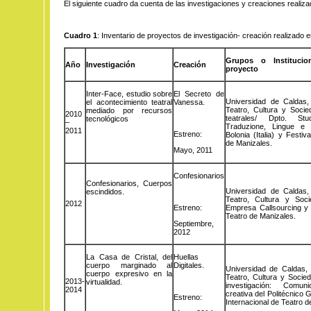
El siguiente cuadro da cuenta de las investigaciones y creaciones realiza
Cuadro 1
: Inventario de proyectos de investigación- creación realizado e
Grupos o Institucio
Año
Investigación
Creación
proyecto
Inter-Face, estudio sobre
El Secreto de
Universidad de Caldas, 
el acontecimiento teatral
Vanessa.
Teatro, Cultura y Socie
mediado por recursos
2010
teatrales/ Dpto. Stud
tecnológicos
–
Traduzione, Lingue e 
2011
Estreno:
Bolonia (Italia) y Festiv
de Manizales.
Mayo, 2011
Confesionarios
Confesionarios, Cuerpos
Universidad de Caldas, 
escindidos.
Teatro, Cultura y Soc
2012
Estreno:
Empresa Callsourcing y F
Teatro de Manizales.
Septiembre,
2012
La Casa de Cristal, del
Huellas
cuerpo marginado al
Digitales.
Universidad de Caldas, 
cuerpo expresivo en la
Teatro, Cultura y Soci
2013-
virtualidad.
investigación: Comun
2014
creativa del Politécnico 
Estreno:
Internacional de Teatro d