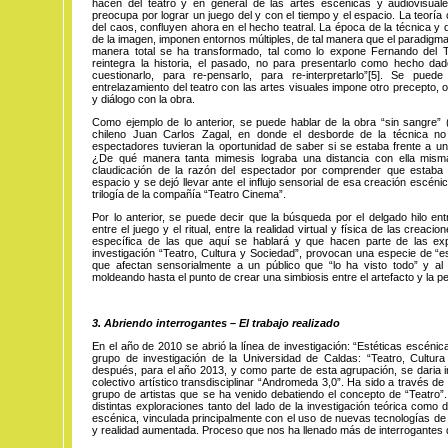
hacen del teatro y en general de las artes escénicas y audiovisua
preocupa por lograr un juego del y con el tiempo y el espacio. La teoría c
del caos, confluyen ahora en el hecho teatral. La época de la técnica y
de la imagen, imponen entornos múltiples, de tal manera que el paradigma 
manera total se ha transformado, tal como lo expone Fernando del 
reintegra la historia, el pasado, no para presentarlo como hecho dad
cuestionarlo, para re-pensarlo, para re-interpretarlo”
[5].
Se p
uede
entrelazamiento del teatro con las artes visuales impone otro precepto, 
y diálogo con la obra.
Como ejemplo de lo anterior, se puede hablar de la obra “sin sangre” (2
chileno Juan Carlos Zagal, en donde el desborde de la técnica no
espectadores tuvieran la oportunidad de saber si se estaba frente a un 
¿De qué manera tanta mimesis lograba una distancia con ella misma
claudicación de la razón del espectador por comprender que estaba 
espacio y se dejó llevar ante el influjo sensorial de esa creación escén
trilogía de la compañía “Teatro Cinema”.
Por lo anterior, se puede decir que la búsqueda por el delgado hilo entre
entre el juego y el ritual, entre la realidad virtual y física de las creac
específica de las que aquí se hablará y que hacen parte de las ex
investigación “Teatro, Cultura y Sociedad”, provocan una especie de “es
que afectan sensorialmente a un público que “lo ha visto todo” y al 
moldeando hasta el punto de crear una simbiosis entre el artefacto y la p
3. Abriendo interrogantes – El trabajo realizado
En el año de 2010 se abrió la línea de investigación: “Estéticas escéni
grupo de investigación de la Universidad de Caldas: “Teatro, Cultur
después, para el año 2013, y como parte de esta agrupación, se daria in
colectivo artístico transdisciplinar “Andromeda 3,0”. Ha sido a través de
grupo de artistas que se ha venido debatiendo el concepto de “Teatro”
distintas exploraciones tanto del lado de la investigación teórica como 
escénica, vinculada principalmente con el uso de nuevas tecnologías de l
y realidad aumentada. Proceso que nos ha llenado más de interrogantes 