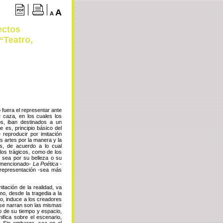
A
A
ectos
“Teatro,
o fuera el representar ante
 caza, en los cuales los
os, iban destinados a un
e es, principio básico del
 reproducir por imitación
s artes por la manera y la
os, de acuerdo a lo cual
 los trágicos, como de los
sea por su belleza o su
do mencionado-
La Poética -
 representación -sea más
itación de la realidad, va
mo, desde la tragedia a la
jo, induce a los creadores
ue se narran son las mismas
to de su tiempo y espacio,
ifica sobre el escenario,
. Sin embargo, sea en el