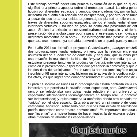
Este trabajo permitió hacer una primera exploración de lo que se quería
significó una primera apuesta sobre el cronotopo teatral. La obra gene
ficción por diferentes espacios y tiempos, desencadenando, por un lado,
del teatro en cuanto a la relación con el espectador, y por otro, el desar
a pesar de que crea una unidad argumental, se planteó en diferente
través de diferentes soportes espaciales, siendo el fundamental, el qu
interfaces virtuales. Esta idea se propuso como otra posibilidad de enf
actor. Si bien ha existido un convencionalismo del espacio y el tie
presentación de una obra ¿qué podría pasar si ese espacio se movilizara de
diferentes momentos de la obra?. Este interrogante hizo posible un jueg
que para ese momento ya se había convertido en un participante y coauto
En el año 2011 se formuló el proyecto
Confesionarios, cuerpos escind
dos provocaciones fundamentales: primero, que la relación entre e
asumiera desde el concepto de confesión, y segundo, que muchas pe
esa relación íntima, desde la idea de “
voyeur”
. Se pretendía que la
estuviera presente tanto en la producción (participante que interactú
como en la presentación (espectador que presencia la confesión) y que e
los dos tipos de participantes. Por lo tanto, la obra se constituyó en un j
inscribieron
[6]
para
interactuar, hicieron parte activa de la configuració
los otros, los que ingresaron como “observadores” vieron la totalidad de l
Si para
El Secreto de Vanessa
la preocupación estaba centrada en la co
inmersivo que permitiera la relación actor-espectador, para
Confesionari
centro se relacionaba con ubicar esta relación en un universo tot
espectador intermediados tecnológicamente en tiempo real. La confesi
ser indeterminado) y quien escucha la confesión desde otro espacio ta
“unidos” por el ciberespacio. Esta obra generó un sinnúmero de contr
estábamos haciendo, sobre todo para quienes han venido desarrollando
podría denominar como “teatro convencional”. Es importante destacar 
que “inventar” una nueva forma de hacer teatro, la de explorar sobre 
otras maneras de abordar las espacialidades.