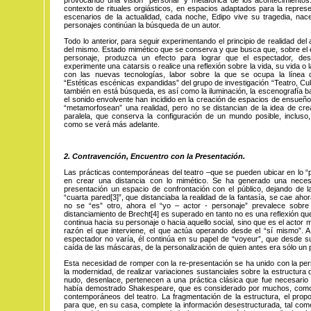
contexto de rituales orgiásticos, en espacios adaptados para la repres
escenarios de la actualidad, cada noche, Edipo vive su tragedia, na
personajes continúan la búsqueda de un autor.
Todo lo anterior, para seguir experimentando el principio de realidad del
del mismo. Estado mimético que se conserva y que busca que, sobre el e
personaje, produzca un efecto para lograr que el espectador, des
experimente una catarsis o realice una reflexión sobre la vida, su vida o 
con las nuevas tecnologías, labor sobre la que se ocupa la línea d
“Estéticas escénicas expandidas” del grupo de investigación “Teatro, Cu
también en está búsqueda, es así como la iluminación, la escenografía 
el sonido envolvente han incidido en la creación de espacios de ensueño
“metamorfosean” una realidad, pero no se distancian de la idea de cre
paralela, que conserva la configuración de un mundo posible, incluso
como se verá más adelante.
2. Contravención, Encuentro con la Presentación.
Las prácticas contemporáneas del teatro –que se pueden ubicar en lo 
en crear una distancia con lo mimético. Se ha generado una neces
presentación un espacio de confrontación con el público, dejando de l
“cuarta pared
[3]
”,
que
distanciaba la realidad de la fantasía, se cae ahor
no se “es” otro, ahora el “yo – actor - personaje” prevalece sobre
distanciamiento de Brecht
[4]
es su
perado en tanto no es una reflexión q
continua hacia su personaje o hacia aquello social, sino que es el actor 
razón el que interviene, el que actúa operando desde el “sí mismo”. A 
espectador no varía, él continúa en su papel de “voyeur”, que desde s
caída de las máscaras, de la personalización de quien antes era sólo un 
Esta necesidad de romper con la re-presentación se ha unido con la pe
la modernidad, de realizar variaciones sustanciales sobre la estructura dr
nudo, desenlace, pertenecen a una práctica clásica que fue necesario r
había demostrado Shakespeare, que es considerado por muchos, como
contemporáneos del teatro. La fragmentación de la estructura, el prop
para que, en su casa, complete la información desestructurada, tal como