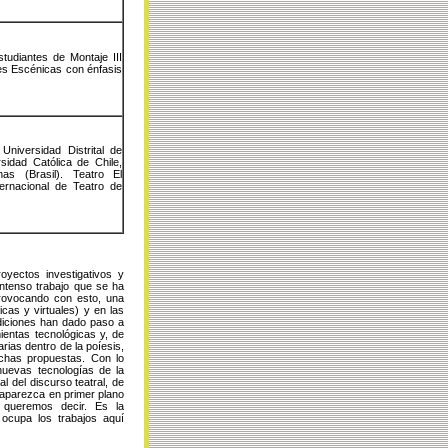
tudiantes de Montaje III
tes Escénicas con énfasis
Universidad Distrital de
rsidad Católica de Chile,
as (Brasil). Teatro El
ternacional de Teatro de
oyectos investigativos y
intenso trabajo que se ha
 provocando con esto, una
icas y virtuales) y en las
ondiciones han dado paso a
ientas tecnológicas y, de
ias dentro de la poíesis,
chas propuestas. Con lo
 nuevas tecnologías de la
l del discurso teatral, de
o aparezca en primer plano
, queremos decir. Es la
e ocupa los trabajos aquí