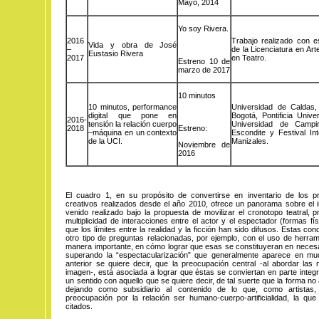
Mayo, 2014
Yo soy Rivera.
2016
Trabajo realizado con es
Vida y obra de José
–
de la Licenciatura en Ar
Eustasio Rivera
2017
en Teatro.
Estreno 10 de
marzo de 2017
10 minutos
10 minutos, performance
Universidad de Caldas, 
digital que pone en
Bogotá, Pontificia Unive
2016-
tensión la relación cuerpo
Universidad de Campin
2018
Estreno:
–máquina en un contexto
Escondite y Festival In
de la UCI.
Manizales.
Noviembre de
2016
El cuadro 1, en su propósito de convertirse en inventario de los pr
creativos realizados desde el año 2010, ofrece un panorama sobre el 
venido realizado bajo la propuesta de movilizar el cronotopo teatral,
multiplicidad de interacciones entre el actor y el espectador (formas fís
que los límites entre la realidad y la ficción han sido difusos. Estas c
otro tipo de preguntas relacionadas, por ejemplo, con el uso de herram
manera importante, en cómo lograr que esas se constituyeran en necesar
superando la “espectacularización” que generalmente aparece en mu
anterior se quiere decir, que la preocupación central -al abordar las
imagen-, está asociada a lograr que éstas se conviertan en parte integra
un sentido con aquello que se quiere decir, de tal suerte que la forma n
dejando como subsidiario al contenido de lo que, como artistas
preocupación por la relación ser humano-cuerpo-artificialidad, la qu
citados.