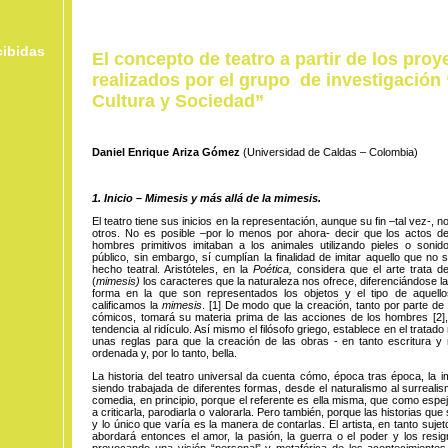
cibidas
El concepto de teatro a partir de los proy
realizados por el grupo de investigación 
Cultura y Sociedad”
Daniel Enrique Ariza Gómez
(Universidad de Caldas – Colombia)
1. Inicio – Mimesis y más allá de la mimesis.
El teatro tiene sus inicios en la representación, aunque su fin –tal vez-, n
otros. No es posible –por lo menos por ahora- decir que los actos de
hombres primitivos imitaban a los animales utilizando pieles o sonid
público, sin embargo, sí cumplían la finalidad de imitar aquello que no s
hecho teatral. Aristóteles, en la
Poética,
considera que el arte trata de
(
mimesis)
los caracteres que la naturaleza nos ofrece, diferenciándose la
forma en la que son representados los objetos y el tipo de aquell
calificamos la
mimesis
.
[1]
De
modo
que la creación, tanto por parte de
cómicos, tomará su materia prima de las acciones de los hom
bres
[2],
tendencia al ridículo. Así mismo el filósofo griego, establece en el trata
unas reglas para que la creación de las obras - en tanto escritura y
ordenada y, por lo tanto, bella.
La historia del teatro universal da cuenta cómo, época tras época, la im
siendo trabajada de diferentes formas, desde el naturalismo al surrealis
comedia, en principio, porque el referente es ella misma, que como espe
a criticarla, parodiarla o valorarla. Pero también, porque las historias q
y lo único que varía es la manera de contarlas. El artista, en tanto suje
abordará entonces el amor, la pasión, la guerra o el poder y los resign
provocando una visión “personal” y metafórica de los acontecimientos