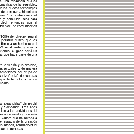
les una tendencia que se
uántica, de la relatividad,
 de las nuevas tecnologías
de entregar la historia de
Toro: “La postmodernidad
o y concluido, sino para
 decir entonces que el
otro nivel de comunicación
008) del director teatral
 permitió nunca que los
film o a un hecho teatral
? Finalmente, y ante la
viendo, el goce abrió un
ica, que hace parte de una
 la ficción y la realidad,
iones actuales y, de manera
ploraciones del grupo de
quizofrenia”, de rupturas
que la tecnología ha ido
ersona.
cas expandidas” dentro del
a y Sociedad”. Tres años
icio a las actividades del
 este recorrido y con este
. Debate que ha llevado a
del espacio de la creación
a imagen, realidad virtual
que de certezas.