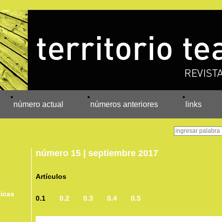
•
•
•
número actual
números anteriores
links
número 15 | septiembre 2017
Artículos
ticas
0.1
0.2
0.3
0.4
0.5