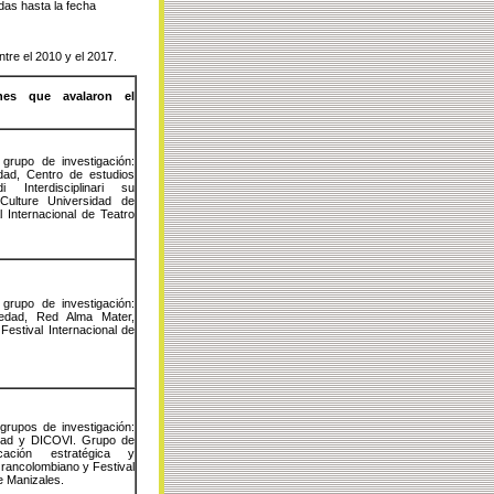
das hasta la fecha
ntre el 2010 y el 2017.
nes que avalaron el
grupo de investigación:
dad, Centro de estudios
i Interdisciplinari su
Culture Universidad de
al Internacional de Teatro
grupo de investigación:
iedad, Red Alma Mater,
estival Internacional de
grupos de investigación:
edad y DICOVI. Grupo de
icación estratégica y
Grancolombiano y Festival
e Manizales.