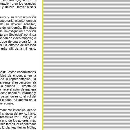
entación o en los grandes
ce y muere Hamlet o seis
 autor y su representación
scenario, el actor con su
de su devenir sensible,
la de los demás. El trabajo
e investigación-creación
ltura y Sociedad” continua
basada en video mapping o
, que de una u otra forma
ar un entorno de realidad
, más allá de la mimesis,
“post”- están encaminadas
idad de encontrar en la
ado la representación. La
a frente al espectador. Ya
 la escena. El efecto de
ue hace el actor de manera
mismo desde su vitalidad y
pesar de esto, el rol del
u butaca, da cuenta de la
personaje.
rmanente intención, desde
amática del texto. Inicio,
eestructurar. Esto, ya lo
 uno de los autores más
oner tareas al espectador
 lo plantea Heiner Müller,