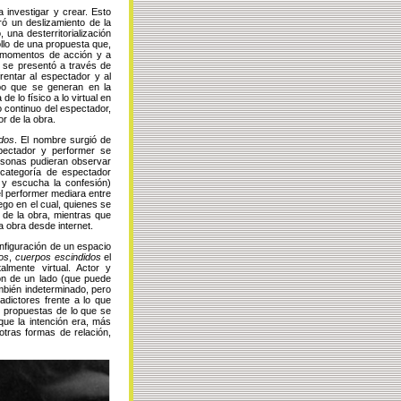
 investigar y crear. Esto
ró un deslizamiento de la
 una desterritorialización
rollo de una propuesta que,
s momentos de acción y a
e se presentó a través de
rentar al espectador y al
mpo que se generan en la
 lo físico a lo virtual en
o continuo del espectador,
r de la obra.
idos
. El nombre surgió de
spectador y performer se
rsonas pudieran observar
 categoría de espectador
a y escucha la confesión)
l performer mediara entre
uego en el cual, quienes se
n de la obra, mientras que
a obra desde internet.
nfiguración de un espacio
os
,
cuerpos escindidos
el
almente virtual. Actor y
ón de un lado (que puede
mbién indeterminado, pero
adictores frente a lo que
 propuestas de lo que se
que la intención era, más
otras formas de relación,