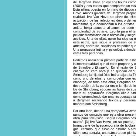
de Bergman. Pone en escena textos com
(2009) y dos textos que comparten un mi
Esta última puesta en formato de díptico 
Hove. Ambos guiones de Bergman proponen 
realidad. Ivo Van Hove se sirve de ellos
actuación, de las relaciones dentro del t
fantasmas que acompañan a los artistas.
artista belga apuesta al actor. Lo pone 
complejidad de su arte. Escrita para el t
película transmitida en la televisión y lue
actrices. Una de ellas, quien ha sido su m
esta actriz, que sigue la profesión de
artistas, sobre las relaciones de poder qu
Una propuesta íntima y psicológica donde 
estas tres personas.
Podemos analizar la primera parte de este
la intertextualidad que el texto propone y 
de Strindberg
El sueño
. En el texto de 
ensayo de esta obra y se quedan discu
Strindberg la hija del Dios Indra baja a la 
como uno de ellos, y comprueba que esta
embargo, de toda esta obra, Bergman se 
destrucción de la pareja entre la hija de
los de Strindberg, evocan las fases de sus
hasta su separación. Bergman cita a Str
como pretendiendo dar una respuesta a su 
a Bergman recreando textos y personaj
manera con Strindberg.
Por otro lado, desde una
perspectiva inte
puntos de contacto que esta obra presenta
obra para televisión. Según Bergman “es
teatro”.
[3]
Ivo
Van Hove, en su puesta, 
forma parte de la escenografía de la obr
gris, cerrado, que sirve de estudio o ate
sillón, una pantalla, una cámara con pie,