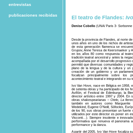
entrevistas
publicaciones recibidas
El teatro de Flandes:
Ivo
Denise Cobello
(UNA/ Paris 3- Sorbonne 
Desde la provincia de Flandes, al norte de
unos años en uno de los nichos de artist
de esta generación flamenca se encuent
Grupov, Anne Teresa de Keersmaeker y Alai
en los años 80 como respuesta al teatro 
tradición teatral ancestral y antes la negac
acompañada por el desarrollo progresivo de
permitió que diversas comunidades y regio
plano de la lengua y de la cultura y un 
creación de un gobierno y un parlament
focalizan principalmente sobre los p
acontecimiento teatral e integrando en su 
Ivo Van Hove, nace en Bélgica en 1958, e
de setenta obras y ha participado de los f
Aviñón, el Festival de Edimburgo, la Bie
director artístico entre 1997 y 2004. En 
obras shakespearianas –
Otelo
,
La fiere
también en autores como Marguerite 
Wedekind, Eugene O’Neill, Sófocles, Euríp
de los 90, sus obras presentan un fuerte 
utilizados por este director es poner en
Visconti…). Siempre insolente e innovado
performativa que renueva el panorama artí
performance y la danza.
A partir del 2005, Ivo Van Hove focaliza 