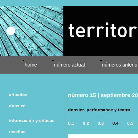
•
•
•
home
número actual
números anterio
artículos
número 15 | septiembre 2
dossier
dossier: performance y teatro
información y críticas
0.1
0.2
0.3
0.4
0.5
reseñas