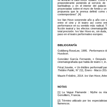
preponderante poniendo al servicio de
bambalinas y en el interior del palac
proyectadas sobre el muro de fondo y un 
propuesta que la prensa definió como
contemporáneo
”.
[4]
Ivo Van Hove sorprende año a año con un
entre el cine y el teatro así como en
performance en su sentido más radical. To
ficción teatral y los efectos cinematográ
total precisión. Ivo Van Hove es, sin duda
paso en el teatro performativo europeo.
BIBLIOGRAFÍA
Goldberg RoseLee, 1995.
Performance Ar
Husdson.
González García Fernando, « Después d
cinematograﬁada que habla de teatro », in
Féral Josette, « Un théâtre performatif pa
Théâtre Public,
N° 211, Enero - Marzo 2014,
Maurin Frédéric, 2014.
Ivo Van Hove
, Arle
NOTAS
[1]
La
Vague Flamande : Mythe ou réal
Genvilliers, Francia.
[2]
Término
utilizado por los especialista
flamencos.