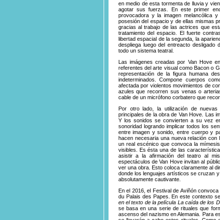
en medio de esta tormenta de lluvia y vie
agotar sus fuerzas. En este primer en
provocadora y la imagen melancólica y
posesión del espacio y de ellas mismas p
gracias al trabajo de las actrices que es
tratamiento del espacio. El fuerte contra
libertad espacial de la segunda, la aparienc
despliega luego del entreacto desligado d
todo un sistema teatral.
Las imágenes creadas por Van Hove en 
referentes del arte visual como Bacon o Gi
representación de la figura humana des
indeterminados. Compone cuerpos como 
afectada por violentos movimientos de con
azules que recorren sus venas o arteri
cable de un micrófono corbatero que recor
Por otro lado, la utilización de nueva
principales de la obra de Van Hove. Las i
Y los sonidos se convierten a su vez e
sonoridad logrando implicar todos los sen
entre imagen y sonido, entre cuerpo y pa
hacen necesaria una nueva relación con 
un real escénico que convoca la mímesis y
visibles. Es ésta una de las característi
asistir a la afirmación del teatro al 
espectáculos de Van Hove invitan al públi
ver una obra. Esto coloca claramente al di
donde los lenguajes artísticos se cruzan 
absolutamente cautivante.
En el 2016, el Festival de Aviñón convoc
du Palais des Papes. En este contexto s
en el texto de la película
La caída de los 
se basa en una serie de rituales que form
ascenso del nazismo en Alemania. Para es
se llevarán a cabo estos rituales. Como 