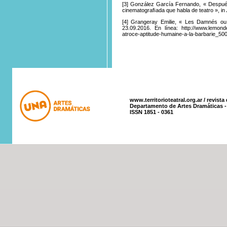
[3]
González
García Fernando, « Después
cinematograﬁada que habla de teatro », in
[4]
Grangeray
Emilie, « Les Damnés ou l
23.09.2016. En línea: http://www.lemonde
atroce-aptitude-humaine-a-la-barbarie_5
www.territorioteatral.org.ar / revista
Departamento de Artes Dramáticas - 
ISSN 1851 - 0361