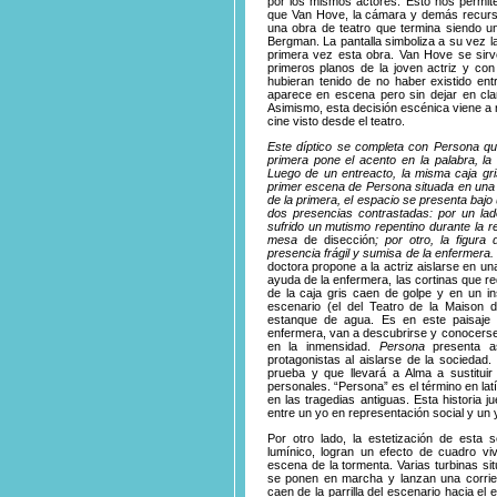
por los mismos actores. Esto nos permit
que Van Hove, la cámara y demás recurs
una obra de teatro que termina siendo un
Bergman. La pantalla simboliza a su vez la 
primera vez esta obra. Van Hove se sirv
primeros planos de la joven actriz y con l
hubieran tenido de no haber existido ent
aparece en escena pero sin dejar en claro
Asimismo, esta decisión escénica viene a ref
cine visto desde el teatro.
Este díptico se completa con
Persona
qu
primera pone el acento en la palabra, l
Luego de un entreacto, la misma caja gri
primer escena de
Persona
situada en una 
de la primera, el espacio se presenta bajo 
dos presencias contrastadas: por un lad
sufrido un mutismo repentino durante la r
mesa
de disección
; por otro, la figura
presencia frágil y sumisa de la enfermera
doctora propone a la actriz aislarse en u
ayuda de la enfermera, las cortinas que r
de la caja gris caen de golpe y en un in
escenario (el del Teatro de la Maison 
estanque de agua. Es en este paisaje a
enfermera, van a descubrirse y conocerse
en la inmensidad.
Persona
presenta as
protagonistas al aislarse de la sociedad
prueba y que llevará a Alma a sustituir
personales. “Persona” es el término en latí
en las tragedias antiguas. Esta historia j
entre un yo en representación social y un y
Por otro lado, la estetización de esta 
lumínico, logran un efecto de cuadro vi
escena de la tormenta. Varias turbinas sit
se ponen en marcha y lanzan una corrie
caen de la parrilla del escenario hacia e