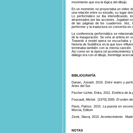
movimiento que era la lógica del dibujo.
En un momento se proyectaba un video dond
una relación entre su estudio, su lugar don
Lo performático se iba intensificando, l
atravesados por las acciones. Jugaban co
de las páginas de los cuadernos. Voz, t
performer y la traductora se convertía en o
La conferencia performática se relacion
de la inauguración. Se veía al artista en s
Towards a model opera
se escuchaba y 
historia de Sudáfrica en la que tuvo influe
terminaba también con la misma canción. No
Así como en la ópera (el acontecimiento) la
diálogo era con el dibujo, Kentridge acerc
BIBLIOGRAFÍA
Danan, Joseph. 2016.
Entre teatro y perf
Artes del Sur.
Fischer-Lichte, Erika. 2011.
Estética de la
Foucault, Michel. [1970] 2005.
El orden de
Pavis, Patrice. 2015.
La puesta en escena
Murcia, Editum
Zizek, Slavoj. 2015.
Acontecimiento.
Madri
NOTAS