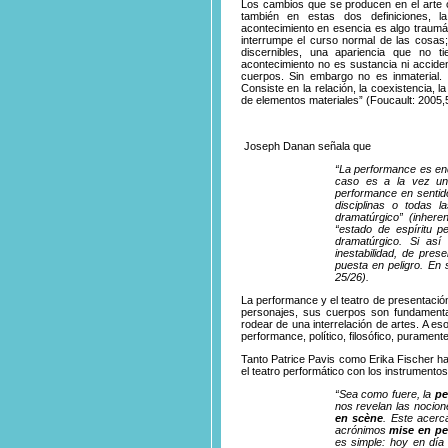
Los cambios que se producen en el arte 
también en estas dos definiciones, 
acontecimiento en esencia es algo traumá
interrumpe el curso normal de las cosas
discernibles, una apariencia que no t
acontecimiento no es sustancia ni acciden
cuerpos. Sin embargo no es inmaterial. 
Consiste en la relación, la coexistencia, la
de elementos materiales” (Foucault: 2005,
Joseph Danan señala que
“La performance es en
caso es a la vez un 
performance en sentido 
disciplinas o todas l
dramatúrgico” (inheren
“estado de espíritu p
dramatúrgico. Si así
inestabilidad, de prese
puesta en peligro. En 
25/26).
La performance y el teatro de presentació
personajes, sus cuerpos son fundamental
rodear de una interrelación de artes. A es
performance, político, filosófico, puramente 
Tanto Patrice Pavis como Erika Fischer ha
el teatro performático con los instrumento
“Sea como fuere, la
pe
nos revelan las nocio
en scène
. Este acerc
acrónimos
mise en p
es simple: hoy en día