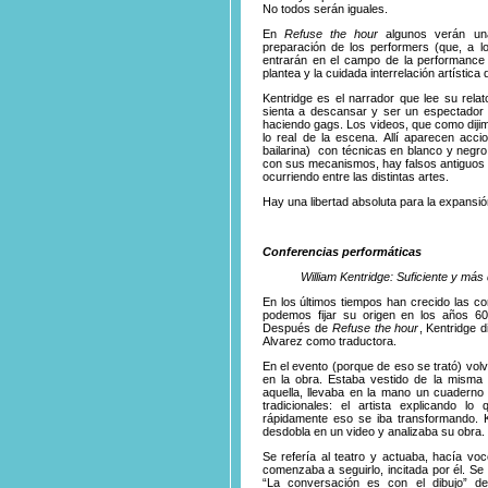
No todos serán iguales.
En
Refuse the hour
algunos verán un
preparación de los performers (que, a l
entrarán en el campo de la performance y
plantea y la cuidada interrelación artística
Kentridge es el narrador que lee su relat
sienta a descansar y ser un espectador 
haciendo gags. Los videos, que como diji
lo real de la escena. Allí aparecen accio
bailarina) con técnicas en blanco y negr
con sus mecanismos, hay falsos antiguos n
ocurriendo entre las distintas artes.
Hay una libertad absoluta para la expansió
Conferencias performáticas
William Kentridge: Suficiente y más 
En los últimos tiempos han crecido las c
podemos fijar su origen en los años 6
Después de
Refuse the hour
, Kentridge 
Alvarez como traductora.
En el evento (porque de eso se trató) vol
en la obra. Estaba vestido de la mism
aquella, llevaba en la mano un cuaderno
tradicionales: el artista explicando lo
rápidamente eso se iba transformando. Ke
desdobla en un video y analizaba su obra.
Se refería al teatro y actuaba, hacía vo
comenzaba a seguirlo, incitada por él. S
“La conversación es con el dibujo” de