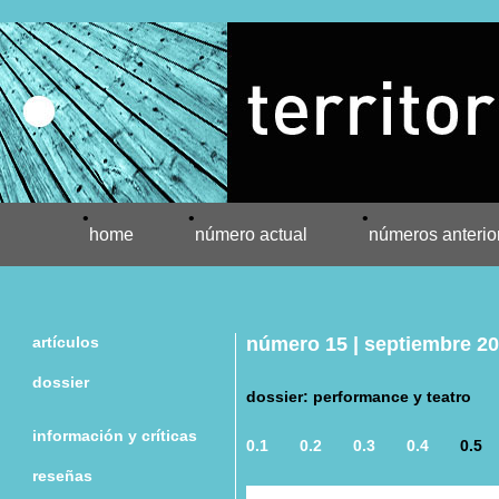
•
•
•
home
número actual
números anterio
artículos
número 15 | septiembre 2
dossier
dossier: performance y teatro
información y críticas
0.1
0.2
0.3
0.4
0.5
reseñas