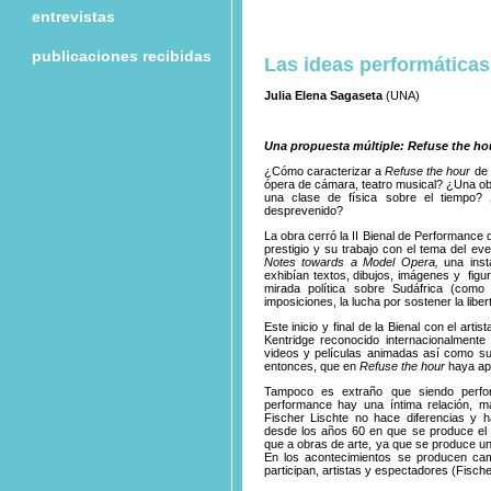
entrevistas
publicaciones recibidas
Las ideas performáticas
Julia Elena Sagaseta
(UNA)
Una propuesta múltiple: Refuse the ho
¿Cómo caracterizar a
Refuse the hour
de 
ópera de cámara, teatro musical? ¿Una obr
una clase de física sobre el tiempo?
desprevenido?
La obra cerró la II Bienal de Performance
prestigio y su trabajo con el tema del eve
Notes towards a Model Opera,
una inst
exhibían textos, dibujos, imágenes y fig
mirada política sobre Sudáfrica (com
imposiciones, la lucha por sostener la liber
Este inicio y final de la Bienal con el art
Kentridge reconocido internacionalmente 
videos y películas animadas así como sus
entonces, que en
Refuse the hour
haya ap
Tampoco es extraño que siendo perfor
performance hay una íntima relación, má
Fischer Lischte no hace diferencias y ha
desde los años 60 en que se produce el 
que a obras de arte, ya que se produce una
En los acontecimientos se producen ca
participan, artistas y espectadores (Fische