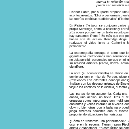
cuenta la reflexión so
pueda ser sometida a a
Fischer Lichte, por su parte propone una
acontecimientos: “El giro performativo en
las teorías estéticas tradicionales” (Fische
En
Refuse the hour
se conjugan varios p
propio Kentridge, como la bailarina y coreó
¿Es ópera porque hay un texto escrito por 
hay cantantes líricos? Es más que eso porq
hacen arte de acción. Kentridge dirige
realizado el video junto a Catherine
permanente.
La escenografía conjuga el texto que le
gigantescos metrónomos van señalando el 
no deja percibir personajes porque en ni
su realidad artística (canto, danza, actua
científico).
La obra (el acontecimiento) se divide en
comienza con el mito de Perseo, sigue c
(reflexiones con diferentes concepciones)
finalizar con los descubrimientos de Eins
viaje a los confines de la ciencia, el teat
Las partes tienen autonomía. Cada una d
danza, una acción, un texto. Tras el re
orquesta cuyos integrantes son multiinstr
cantantes y verlas interactuar a veces c
clown o bien otras con la bailarina o pued
juega diversas acciones con el mismo
proponiendo situaciones humorísticas.
¿Cómo se transmite una performance? La
ocurre en la escena. Tienen razón Fisch
artista y espectador. En este último se comp