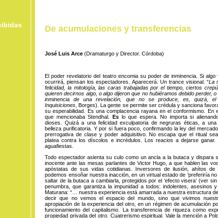
cibidas
De acumulaciones y transferencias
José Luis Arce
(Dramaturgo y Director. Córdoba)
El poder revelatorio del teatro encomia su poder de inminencia. Si algo 
ocurrirá, piensan los espectadores. Aparecerá. Un trance visional. “
La 
felicidad, la mitología, las caras trabajadas por el tiempo, ciertos crep
quieren decirnos algo, o algo dijeron que no hubiéramos debido perder, o 
inminencia de una revelación, que no se produce, es, quizá, el 
Inquisiciones
, Borges). La gente se permite ser crédula y sanciona favo
su esperabilidad. Es una complacencia rayana en el conformismo. En e
que mencionaba Stendhal.
Es
lo que espera. No importa si alienand
dioses. Quizá a una felicidad exculpatoria de negruras éticas, a una 
belleza purificatoria. Y por si fuera poco, confirmando la ley del mercado
prerrogativa de clase y poder adquisitivo. No escapa que el ritual se
platea contra los díscolos e incrédulos. Los reacios a dejarse ganar
aguafiestas.
Todo espectador asienta su culo como un ancla a la butaca y dispara
inocente ante las mesas parlantes de Victor Hugo, a que hablen las vo
apóstatas de sus vidas cotidianas. Inversores de ilusión, ahítos de
podemos ensoñar nuestra inacción, en un virtual estado de ‘preferiría n
saltar de la butaca a cambiarla, protegidos por el ‘efecto visera’ (ver sin
penumbra, que garantiza la impunidad a todos: indolentes, asesinos y
Maturana: “… nuestra experiencia está amarrada a nuestra estructura de 
decir que no vemos el espacio del mundo, sino que vivimos nues
apropiación de la experiencia del otro, en un régimen de acumulación p
funcionamiento del capitalismo. La transferencia de riqueza como exp
propiedad privada del otro. Cuatrerismo espiritual. Vale la mención a Pol