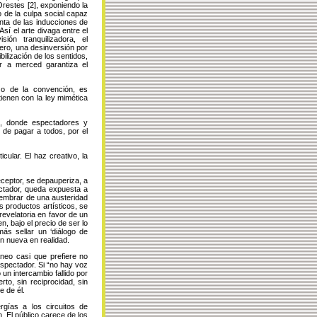
 Orestes
[2],
exponiendo
la
 de la culpa social capaz
enta de las inducciones de
Así
el arte divaga entre el
sión tranquilizadora, el
dero, una desinversión por
bilización de los sentidos,
r a merced garantiza el
izo de la convención, es
tienen con la ley mimética
o, donde espectadores y
 de pagar a todos, por el
cular. El haz creativo, la
eceptor, se depauperiza, a
ectador, queda expuesta a
sembrar de una austeridad
s productos artísticos, se
revelatoria en favor de un
, bajo el precio de ser lo
más sellar un ‘diálogo de
ón nueva en realidad.
áneo casi que prefiere no
 espectador. Si “no hay voz
un intercambio fallido por
rto, sin reciprocidad, sin
e de él.
rgías a los circuitos de
. El público carece de los