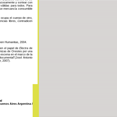
gozosamente y sortear con
 válidas para todos. Para
erse mercancía consumible
 ocupa el cuerpo de otro,
encias libres, contradicen
men Humanitas, 2004.
 en el papel de
Electra
de
nizas de Orestes por una
n escena en el marco de la
documental”(José Antonio
r, 2007).
al
Buenos Aires Argentina /