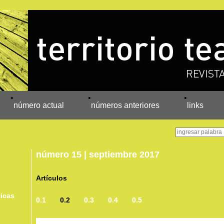
•
•
•
número actual
números anteriores
links
número 15 | septiembre 2017
Artículos
ticas
0.1
0.2
0.3
0.4
0.5