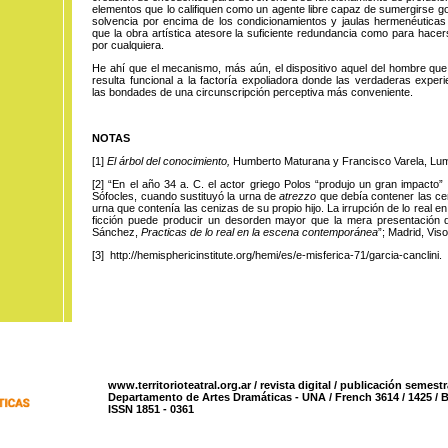
elementos que lo califiquen como un agente libre capaz de sumergirse 
solvencia por encima de los condicionamientos y jaulas hermenéuticas
que la obra artística atesore la suficiente redundancia como para hac
por cualquiera.
He ahí que el mecanismo, más aún, el dispositivo aquel del hombre que
resulta funcional a la factoría expoliadora donde las verdaderas experi
las bondades de una circunscripción perceptiva más conveniente.
NOTAS
[1]
El árbol
del conocimiento,
Humberto Maturana y Francisco Varela, Lu
[2]
“
En el año
34 a. C. el actor griego Polos “produjo un gran impacto”
Sófocles, cuando sustituyó la urna de
atrezzo
que debía contener las ce
urna que contenía las cenizas de su propio hijo. La irrupción de lo real e
ficción puede producir un desorden mayor que la mera presentación 
Sánchez,
Practicas de lo real en la escena contemporánea
”; Madrid, Viso
[3]
http://hemisphericinstitute.org/hemi/es/e-misferica-71/garcia-canclini.
www.territorioteatral.org.ar / revista digital / publicación semestr
Departamento de Artes Dramáticas - UNA / French 3614 / 1425 / 
ISSN 1851 - 0361