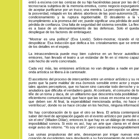
entró a escena con las cenizas de su hijo haciéndolas pasar por las de
tecnocracia subjetiva de la memoria emotiva, como negocio expurgatorio
de aceptar purificarse por un truco, una mentira. La percepción se alim
la posverdad, relajado en los alivios abortivos de las post-autonomía
[3]
.
condicionamiento y la ruptura ingobernable. El desaliento a la vi
incumplimiento a la promesa del ver, puede significar una pérdida de asi
pérdida de confianza. Una falta de seguridad del sistema sensible. La flexi
es a base de un desmantelamiento de las defensas. Solo el queda
despliegue de los factores de embriaguez.
“Mostrar es una política” (Eva Loodz). Sobre-mostrar, rizando el r
despolitizar. Esa inducción que deifica a los cristalomantes que se entre
de los detalles en el espejo.
La intrascendencia puede muy bien cubrirse en un fervor autotélic
emisores, han llevado el teatro a un estándar de fin en sí mismo capaz
solo hecho de verlo concretado.
Cada vez más, las emisiones artísticas no van dirigidas a nadie en parti
onda artística se libera
à la cantonade
.
El ascetismo del proceso de intercambio entre un emisor artístico y su r
punto que ‘la parte maldita’ de esa ósmosis sensible entre actor y esp
tales ajustes perceptivos, que no hacen sino cancelar todo derroche y 
anuladora que dificulta el verdadero gasto. Al contrario, el consumo de lo
tiñe de un toma y daca, de un utilitarismo que descentra toda posibilidad 
eficientismo comunicacional, que hace que las cosas en escena se sequen
que deben ser. Al final, la esperabilidad mencionada arriba, no hace 
ventrílocuo’, donde no se hace circular en los hechos, ninguna informaci
No hay corroboración de lo que el otro se lleva. El artista contempor
saber del nivel de apropiación jugado en el evento artístico por parte del
sin el otro” (Mladen Dólar), entonces lo que hay es un diálogo de mudos o 
imposibilidad sonora. Si esto es así, hay un arte que clama en el desie
exigir aviso de retorno. “Yo soy el otro”, pero separado inexpugnablement
Las usinas propulsoras del arte, desesperan por irrigar nuevas ene
creación de excedentes para devolverlo a su funcionamiento de profusión