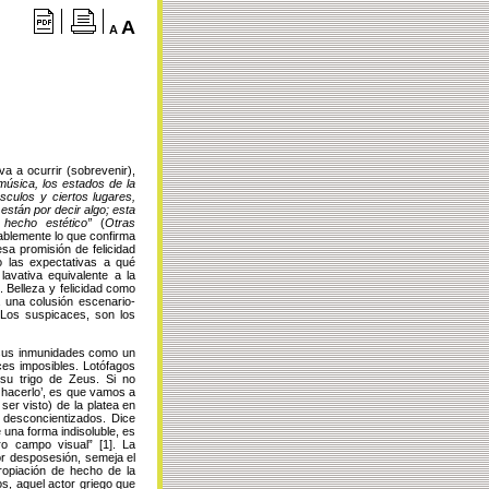
A
A
va a ocurrir (sobrevenir),
música, los estados de la
úsculos y ciertos lugares,
están por decir algo; esta
hecho estético”
(
Otras
rablemente lo que confirma
sa promisión de felicidad
o las expectativas a qué
lavativa equivalente a la
. Belleza y felicidad como
a una colusión escenario-
. Los suspicaces, son los
 sus inmunidades como un
ces imposibles. Lotófagos
 su trigo de Zeus. Si no
o hacerlo’, es que vamos a
 ser visto) de la platea en
 desconcientizados. Dice
una forma indisoluble, es
tro campo visual”
[1]
.
La
or desposesión, semeja el
ropiación de hecho de la
os, aquel actor griego que